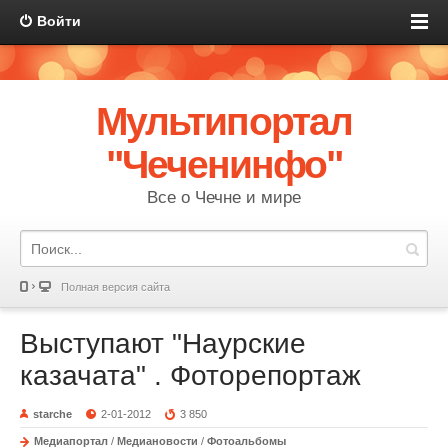
Войти
Мультипортал
"Чеченинфо"
Все о Чечне и мире
Полная версия сайта
Выступают "Наурские
казачата" . Фоторепортаж
starche
2-01-2012
3 850
Медиапортал
/
Медиановости
/
Фотоальбомы