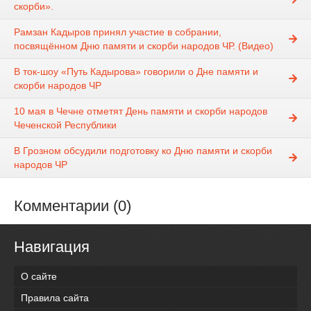
скорби».
Рамзан Кадыров принял участие в собрании,
посвящённом Дню памяти и скорби народов ЧР. (Видео)
В ток-шоу «Путь Кадырова» говорили о Дне памяти и
скорби народов ЧР
10 мая в Чечне отметят День памяти и скорби народов
Чеченской Республики
В Грозном обсудили подготовку ко Дню памяти и скорби
народов ЧР
Комментарии (0)
Навигация
О сайте
Правила сайта