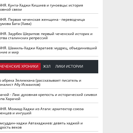
ЧНЯ. Кунта-Хаджи Кишиев и гуноевцы: история
ховной связи
ЧНЯ. Первая чеченская женщина - переводчица
умова Бата (Хава)
ЧНЯ. Заурбек Шерипов: первый чеченский историк и
ртва сталинских репрессий
ЧНЯ. Шамиль-Хаджи Каратаев: мудрец, объединивший
ание и мир
ЧЕЧЕНСКИЕ ХРОНИКИ
ЖЗЛ
ЛИКИ ИСТОРИИ
о абрека Зелимхана (рассказывает писатель и
рналист Абу Исмаилов)
рачой - Лам: духовная крепость и исторический символ
йпа Харачой
ЧНЯ. Мохмад-Хаджи из Атаги: архитектор союза
ченцев и ингушей
мсуддин-хаджи Автахаджиев: девять хаджей и
дрость веков