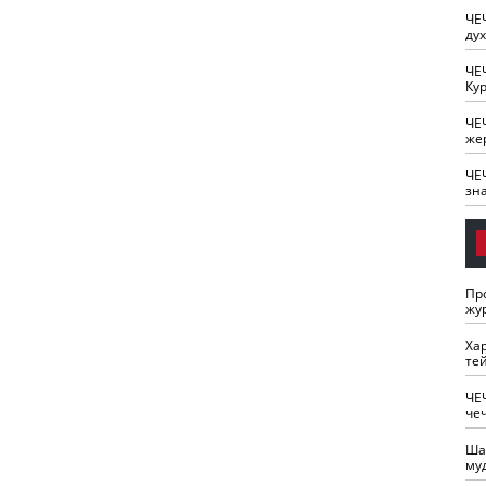
ЧЕ
ду
ЧЕ
Кур
ЧЕ
же
ЧЕ
зн
Пр
жу
Ха
те
ЧЕ
че
Ша
му