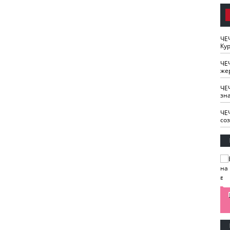
ЧЕ
Кур
ЧЕ
же
ЧЕ
зн
ЧЕ
со
изайн
Одобряете ли вы
Нужна ли "хартия
Ахмат"
антитабачный
ответственного
законопроект?
блогера"?