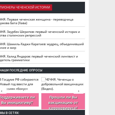
ПИОНЕРЫ ЧЕЧЕНСКОЙ ИСТОРИИ
ЧНЯ. Первая чеченская женщина - переводчица
умова Бата (Хава)
ЧНЯ. Заурбек Шерипов: первый чеченский историк и
ртва сталинских репрессий
ЧНЯ. Шамиль-Хаджи Каратаев: мудрец, объединивший
ание и мир
ЧНЯ. Халид Яндаров: первый чеченский лингвист и
здатель грамматики
НАШИ ПОСЛЕДНИЕ ОПРОСЫ
‹
›
Поддерживаете ли
Прошли ли Вы
Как Вы оцен
Вы инициативу?
вакцинацию от
деятельность
короновируса?
ЧР?
МЫ В СЕТЯХ: