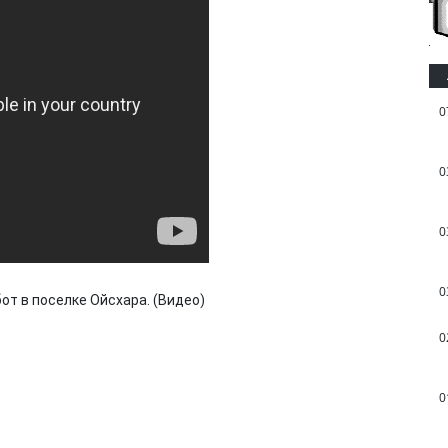
0
0
0
0
т в поселке Ойсхара. (Видео)
0
0