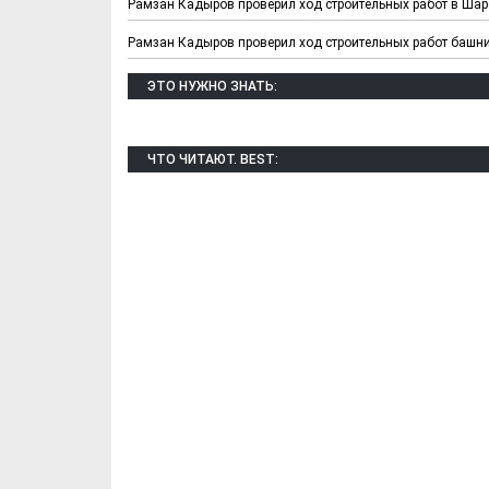
Рамзан Кадыров проверил ход строительных работ в Шар
Рамзан Кадыров проверил ход строительных работ башни 
ЭТО НУЖНО ЗНАТЬ:
ЧТО ЧИТАЮТ. BEST:
Х. Гапураев. Капкан
ЧЕЧНЯ. А. Ту
для Зелимхана (Отр.
"Зелимх
из романа «1овда»)
(Отрыво