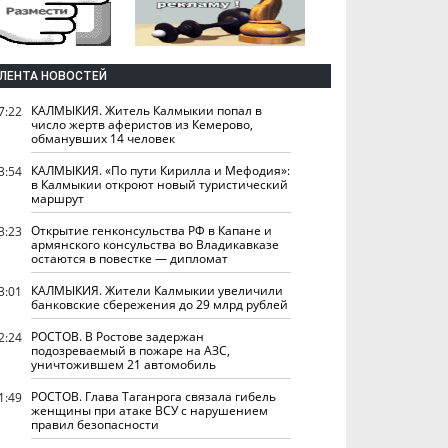
ЛЕНТА НОВОСТЕЙ
КАЛМЫКИЯ. Житель Калмыкии попал в
7:22
число жертв аферистов из Кемерово,
обманувших 14 человек
КАЛМЫКИЯ. «По пути Кирилла и Мефодия»:
3:54
в Калмыкии откроют новый туристический
маршрут
Открытие генконсульства РФ в Капане и
3:23
армянского консульства во Владикавказе
остаются в повестке — дипломат
КАЛМЫКИЯ. Жители Калмыкии увеличили
3:01
банковские сбережения до 29 млрд рублей
РОСТОВ. В Ростове задержан
2:24
подозреваемый в пожаре на АЗС,
уничтожившем 21 автомобиль
РОСТОВ. Глава Таганрога связала гибель
1:49
женщины при атаке ВСУ с нарушением
правил безопасности