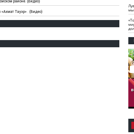
ойском районе. (Видео)
Лу
мы
«Ахмат Тауэр» . (Видео)
«Т
ми
до
гузов.
ЧЕЧНЯ. Обарг Варин
ЧЕЧНЯ. Хьаьжин
ан"
илли
мурд - обарг Вара
в
к)