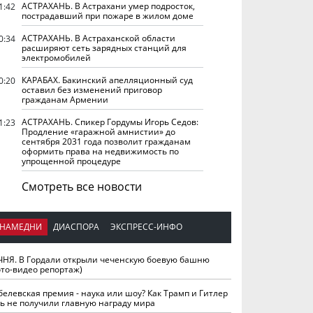
АСТРАХАНЬ. В Астрахани умер подросток,
1:42
пострадавший при пожаре в жилом доме
АСТРАХАНЬ. В Астраханской области
0:34
расширяют сеть зарядных станций для
электромобилей
КАРАБАХ. Бакинский апелляционный суд
0:20
оставил без изменений приговор
гражданам Армении
АСТРАХАНЬ. Спикер Гордумы Игорь Седов:
1:23
Продление «гаражной амнистии» до
сентября 2031 года позволит гражданам
оформить права на недвижимость по
упрощенной процедуре
Смотреть все новости
НАМЕДНИ
ДИАСПОРА
ЭКСПРЕСС-ИНФО
ЧНЯ. В Гордали открыли чеченскую боевую башню
ото-видео репортаж)
белевская премия - наука или шоу? Как Трамп и Гитлер
ть не получили главную награду мира