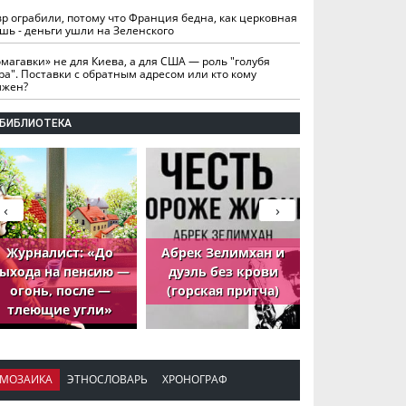
вр ограбили, потому что Франция бедна, как церковная
шь - деньги ушли на Зеленского
омагавки» не для Киева, а для США — роль "голубя
ра". Поставки с обратным адресом или кто кому
лжен?
БИБЛИОТЕКА
‹
›
Журналист: «До
Абрек Зелимхан и
Абрек Зели
ыхода на пенсию —
дуэль без крови
петух, ко
огонь, после —
(горская притча)
принёс де
тлеющие угли»
МОЗАИКА
ЭТНОСЛОВАРЬ
ХРОНОГРАФ