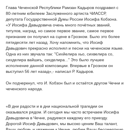
Глава Чеченской Республики Рамзан Кадыров поздравил с
80-летним юбилеем Заслуженного артиста ЧИАССР,
депутата Государственной Думы России Иосифа Кобзона.
«У Иосифа Давыдовича очень много почётных званий,
титулов, наград, но самое первое звание, самое первое
признание он получил на сцене в Грозном. Было это более
пятидесяти лет назад. Хочу напомнить, что Иосиф
Давыдович прекрасно исполнял и песни на чеченском языке.
Одна из них звучала так: "Сихйелира хьо, сихвелира со,
сихделира вайшиъ, сихделира..." Это было лучшее
исполнение данной композиции. Впервые в Грозном он
выступил 56 лет назад»,- написал Р. Кадыров.
Он подчеркнул, что И. Кобзон был и остаётся другом Чечни и
чеченского народа.
«В дни радости и в дни национальной трагедии он
оказывался рядом. И сегодня мы часто встречаем Иосифа
Давыдовича в Чечне, радуемся каждому его приезду.
Дорогой Иосиф Давыдович, мы высоко ценим Ваш талант,
Вашу любовь и уважение к Чечне, любим Вашу бессмертную