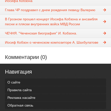
Иосифа Кобзона
Глава ЧР поздравил с днем рождения певицу Валерию
В Грозном прошел концерт Иосифа Кобзона и ансамбля
песни и пляски внутренних войск МВД России
ЧЕЧНЯ. "Чеченская биография" И. Кобзона.
Иосиф Кобзон о чеченском композиторе А. Шахбулатове
Комментарии (0)
Навигация
О сайте
Правила сайта
Реклама насайте
Обратная связь