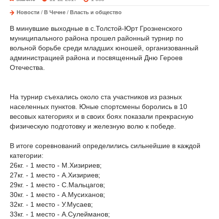
Новости
/
В Чечне
/
Власть и общество
В минувшие выходные в с.Толстой-Юрт Грозненского
муниципального района прошел районный турнир по
вольной борьбе среди младших юношей, организованный
администрацией района и посвященный Дню Героев
Отечества.
На турнир съехались около ста участников из разных
населенных пунктов. Юные спортсмены боролись в 10
весовых категориях и в своих боях показали прекрасную
физическую подготовку и железную волю к победе.
В итоге соревнований определились сильнейшие в каждой
категории:
26кг. - 1 место - М.Хизириев;
27кг. - 1 место - А.Хизириев;
29кг. - 1 место - С.Мальцагов;
30кг. - 1 место - А.Мусиханов;
32кг. - 1 место - У.Мусаев;
33кг. - 1 место - А.Сулейманов;