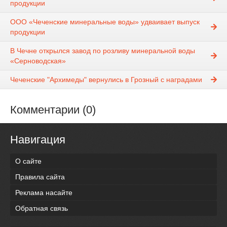
продукции
ООО «Чеченские минеральные воды» удваивает выпуск
продукции
В Чечне открылся завод по розливу минеральной воды
«Серноводская»
Чеченские "Архимеды" вернулись в Грозный с наградами
Комментарии (0)
Навигация
О сайте
Правила сайта
Реклама насайте
Обратная связь