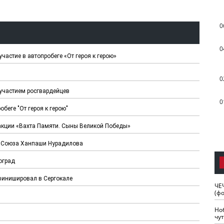
0
0
частие в автопробеге «От героя к герою»
0
 участием росгвардейцев
0
беге "От героя к герою"
 акции «Вахта Памяти. Сыны Великой Победы»
го Союза Ханпаши Нурадилова
оград
 финишировал в Сергокале
ЧЕ
(ф
Но
чу