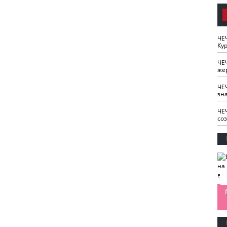
ЧЕ
Кур
ЧЕ
же
ЧЕ
зн
ЧЕ
со
изайн
Одобряете ли вы
Нужна ли "хартия
Ахмат"
антитабачный
ответственного
законопроект?
блогера"?