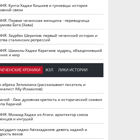
ЧНЯ. Кунта-Хаджи Кишиев и гуноевцы: история
ховной связи
ЧНЯ. Первая чеченская женщина - переводчица
умова Бата (Хава)
ЧНЯ. Заурбек Шерипов: первый чеченский историк и
ртва сталинских репрессий
ЧНЯ. Шамиль-Хаджи Каратаев: мудрец, объединивший
ание и мир
ЧЕЧЕНСКИЕ ХРОНИКИ
ЖЗЛ
ЛИКИ ИСТОРИИ
о абрека Зелимхана (рассказывает писатель и
рналист Абу Исмаилов)
рачой - Лам: духовная крепость и исторический символ
йпа Харачой
ЧНЯ. Мохмад-Хаджи из Атаги: архитектор союза
ченцев и ингушей
мсуддин-хаджи Автахаджиев: девять хаджей и
дрость веков