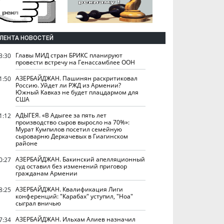
ЛЕНТА НОВОСТЕЙ
Главы МИД стран БРИКС планируют
3:30
провести встречу на Генассамблее ООН
АЗЕРБАЙДЖАН. Пашинян раскритиковал
1:50
Россию. Уйдет ли РЖД из Армении?
Южный Кавказ не будет плацдармом для
США
АДЫГЕЯ. «В Адыгее за пять лет
1:12
производство сыров выросло на 70%»:
Мурат Кумпилов посетил семейную
сыроварню Деркачевых в Гиагинском
районе
АЗЕРБАЙДЖАН. Бакинский апелляционный
0:27
суд оставил без изменений приговор
гражданам Армении
АЗЕРБАЙДЖАН. Квалификация Лиги
8:25
конференций: "Карабах" уступил, "Ноа"
сыграл вничью
АЗЕРБАЙДЖАН. Ильхам Алиев назначил
7:34