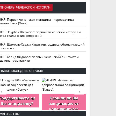
ПИОНЕРЫ ЧЕЧЕНСКОЙ ИСТОРИИ
ЧНЯ. Первая чеченская женщина - переводчица
умова Бата (Хава)
ЧНЯ. Заурбек Шерипов: первый чеченский историк и
ртва сталинских репрессий
ЧНЯ. Шамиль-Хаджи Каратаев: мудрец, объединивший
ание и мир
ЧНЯ. Халид Яндаров: первый чеченский лингвист и
здатель грамматики
НАШИ ПОСЛЕДНИЕ ОПРОСЫ
‹
›
Поддерживаете ли
Прошли ли Вы
Как Вы оцен
Вы инициативу?
вакцинацию от
деятельность
короновируса?
ЧР?
МЫ В СЕТЯХ: