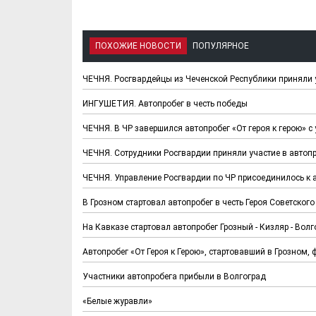
ПОХОЖИЕ НОВОСТИ
ПОПУЛЯРНОЕ
ЧЕЧНЯ. Росгвардейцы из Чеченской Республики приняли у
ИНГУШЕТИЯ. Автопробег в честь победы
ЧЕЧНЯ. В ЧР завершился автопробег «От героя к герою» с
ЧЕЧНЯ. Сотрудники Росгвардии приняли участие в автопро
ЧЕЧНЯ. Управление Росгвардии по ЧР присоединилось к
В Грозном стартовал автопробег в честь Героя Советско
На Кавказе стартовал автопробег Грозный - Кизляр - Волг
Автопробег «От Героя к Герою», стартовавший в Грозном,
Участники автопробега прибыли в Волгоград
«Белые журавли»