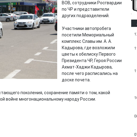
ВОВ, сотрудники Росгвардии
по ЧР и представители
других подразделений.
Участники автопробега
1
посетили Мемориальный
комплекс Славы им. А. А.
Кадырова, где возложили
1
цветы к обелиску Первого
Президента ЧР, Героя России
Ахмат-Хаджи Кадырова,
1
после чего расписались на
доске почета.
тающего поколения, сохранение памяти о том, какой
1
ой войне многонациональному народу России.
0
0