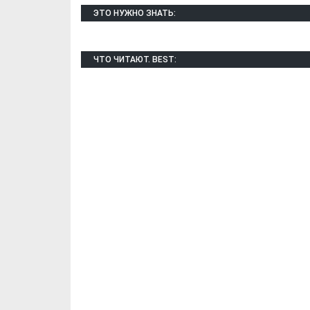
ЭТО НУЖНО ЗНАТЬ:
ЧТО ЧИТАЮТ. BEST:
Х. Гапураев. Капкан
ЧЕЧНЯ. А. Ту
для Зелимхана (Отр.
"Зелимх
из романа «1овда»)
(Отрыво