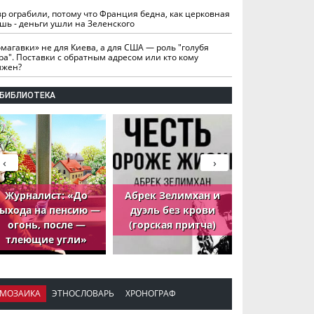
вр ограбили, потому что Франция бедна, как церковная
шь - деньги ушли на Зеленского
омагавки» не для Киева, а для США — роль "голубя
ра". Поставки с обратным адресом или кто кому
лжен?
БИБЛИОТЕКА
‹
›
Журналист: «До
Абрек Зелимхан и
Абрек Зели
ыхода на пенсию —
дуэль без крови
петух, ко
огонь, после —
(горская притча)
принёс де
тлеющие угли»
МОЗАИКА
ЭТНОСЛОВАРЬ
ХРОНОГРАФ