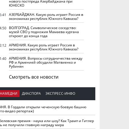
нового постпреда Азербайджана при
ЮНЕСКО
АЗЕРБАЙДЖАН. Какую роль играет Россия в
6:41
экономиках республик Южного Кавказа?
ВОЛГОГРАД. Символическое соседство:
4:50
музей СВО у подножия Мамаева кургана
откроют до конца года
АРМЕНИЯ. Какую роль играет Россия в
2:12
экономиках республик Южного Кавказа?
АРМЕНИЯ. Вопросы сотрудничества между
1:40
РФ и Арменией обсудили Матвиенко и
Рубинян
Смотреть все новости
НАМЕДНИ
ДИАСПОРА
ЭКСПРЕСС-ИНФО
ЧНЯ. В Гордали открыли чеченскую боевую башню
ото-видео репортаж)
белевская премия - наука или шоу? Как Трамп и Гитлер
ть не получили главную награду мира