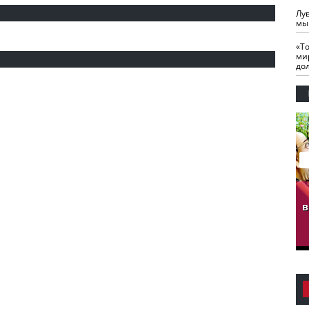
Лу
мы
«Т
ми
до
гузов.
ЧЕЧНЯ. Обарг Варин
ЧЕЧНЯ. Хьаьжин
ан"
илли
мурд - обарг Вара
в
к)