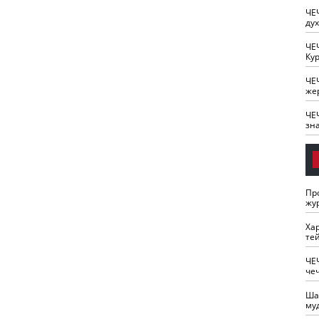
ЧЕ
ду
ЧЕ
Кур
ЧЕ
же
ЧЕ
зн
Пр
жу
Ха
те
ЧЕ
че
Ша
му