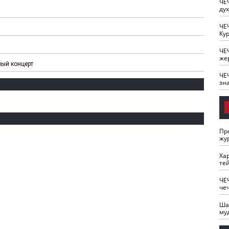
ЧЕ
ду
ЧЕ
Кур
ЧЕ
же
ный концерт
ЧЕ
зн
Пр
жу
Ха
те
ЧЕ
че
Ша
му