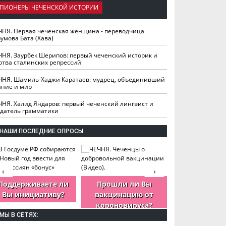
ПИОНЕРЫ ЧЕЧЕНСКОЙ ИСТОРИИ
ЧНЯ. Первая чеченская женщина - переводчица
умова Бата (Хава)
ЧНЯ. Заурбек Шерипов: первый чеченский историк и
ртва сталинских репрессий
ЧНЯ. Шамиль-Хаджи Каратаев: мудрец, объединивший
ание и мир
ЧНЯ. Халид Яндаров: первый чеченский лингвист и
здатель грамматики
НАШИ ПОСЛЕДНИЕ ОПРОСЫ
‹
›
Поддерживаете ли
Прошли ли Вы
Как Вы оцен
Вы инициативу?
вакцинацию от
деятельность
короновируса?
ЧР?
МЫ В СЕТЯХ: