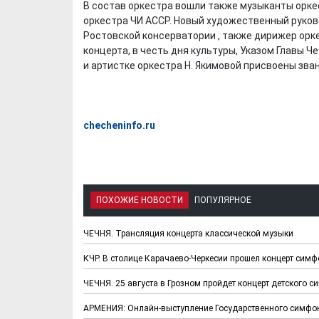
В состав оркестра вошли также музыканты орк
оркестра ЧИ АССР. Новый художественный руков
Ростовской консерватории , также дирижер орк
концерта, в честь дня культуры, Указом Главы Ч
и артистке оркестра Н. Якимовой присвоены зва
checheninfo.ru
Х. Гапураев. Капкан
ЧЕЧНЯ. А. Ту
ПОХОЖИЕ НОВОСТИ
ПОПУЛЯРНОЕ
для Зелимхана (Отр.
"Зелимх
из романа «1овда»)
(Отрыво
ЧЕЧНЯ. Трансляция концерта классической музыки
КЧР. В столице Карачаево-Черкесии прошел концерт симф
ЧЕЧНЯ. 25 августа в Грозном пройдет концерт детского с
АРМЕНИЯ: Онлайн-выступление Государственного симфон