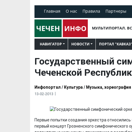
Главная
О нас
Правила
Партнеры
МУЛЬТИПОРТАЛ. ВС
НАВИГАТОР
НОВОСТИ
ПОРТАЛ "КАВКАЗ
Государственный си
Чеченской Республи
Инфопортал
/
Культура
/
Музыка, хореография
13-02-2013
Первые попытки создания оркестра относились к
первый концерт Грозненского симфонического ор