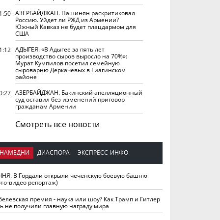
АЗЕРБАЙДЖАН. Пашинян раскритиковал
1:50
Россию. Уйдет ли РЖД из Армении?
Южный Кавказ не будет плацдармом для
США
АДЫГЕЯ. «В Адыгее за пять лет
1:12
производство сыров выросло на 70%»:
Мурат Кумпилов посетил семейную
сыроварню Деркачевых в Гиагинском
районе
АЗЕРБАЙДЖАН. Бакинский апелляционный
0:27
суд оставил без изменений приговор
гражданам Армении
Смотреть все новости
НАМЕДНИ
ДИАСПОРА
ЭКСПРЕСС-ИНФО
ЧНЯ. В Гордали открыли чеченскую боевую башню
ото-видео репортаж)
белевская премия - наука или шоу? Как Трамп и Гитлер
ть не получили главную награду мира