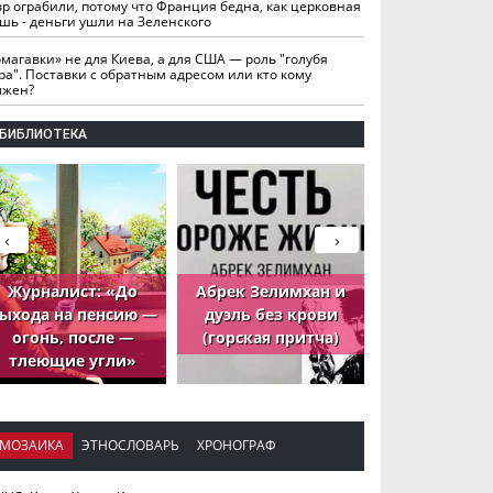
вр ограбили, потому что Франция бедна, как церковная
шь - деньги ушли на Зеленского
омагавки» не для Киева, а для США — роль "голубя
ра". Поставки с обратным адресом или кто кому
лжен?
БИБЛИОТЕКА
‹
›
Журналист: «До
Абрек Зелимхан и
Абрек Зели
ыхода на пенсию —
дуэль без крови
петух, ко
огонь, после —
(горская притча)
принёс де
тлеющие угли»
МОЗАИКА
ЭТНОСЛОВАРЬ
ХРОНОГРАФ