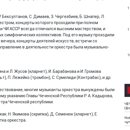
1
 Бексултанов, С. Димаев, З. Чергезбиев, Б. Шнапер, Л.
стром, концерты которого проходили при полном
и ЧИ АССР всегда отличался высоким мастерством, и
1
ых симфонических коллективов. Под его музыку проходили
вечера, концерты деятелей искусств, встречи со
аправление в деятельности оркестра была музыкально-
1
на и Л. Жусов (кларнет), И. Барабанова и И. Громова
ьт), П. Лежейко (тромбон), С. Сумелиди (Контрабас), и др.
ществование, многие музыканты оркестра вынуждены были
ному указанию Главы Чеченской Республики Р. А. Кадырова,
тра Чеченской республики.
ЧЕ
(ф
: Н. Якимова (скрипка), Д. Семенюк (кларнет), Е.
Но
тка оркестра.
чу