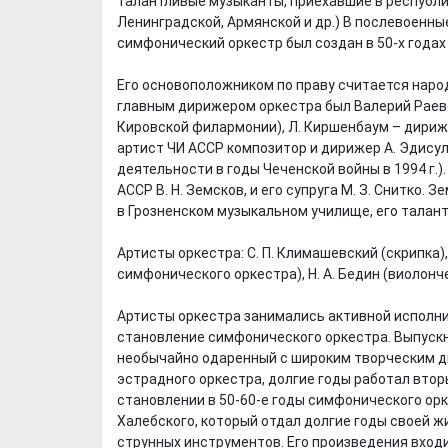
талантливые музыканты, приехавшие в республи
Ленинградской, Армянской и др.) В послевоенн
симфонический оркестр был создан в 50-х годах 
Его основоположником по праву считается наро
главным дирижером оркестра был Валерий Раев
Кировской филармонии), Л. Киршенбаум – дириже
артист ЧИ АССР композитор и дирижер А. Эдису
деятельности в годы Чеченской войны в 1994 г.)
АССР В. Н. Земсков, и его супруга М. З. Снитко.
в Грозненском музыкальном училище, его талан
Артисты оркестра: С. П. Климашевский (скрипка
симфонического оркестра), Н. А. Бедин (виолонч
Артисты оркестра занимались активной исполни
становление симфонического оркестра. Выпускн
необычайно одаренный с широким творческим д
эстрадного оркестра, долгие годы работал вто
становлении в 50-60-е годы симфонического орк
Халебского, который отдал долгие годы своей 
струнных инструментов. Его произведения входи