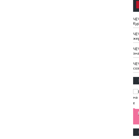
ЧЕ
Кур
ЧЕ
же
ЧЕ
зн
ЧЕ
со
изайн
Одобряете ли вы
Нужна ли "хартия
Ахмат"
антитабачный
ответственного
законопроект?
блогера"?