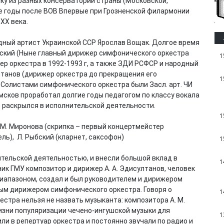
ку из разных консерваторий страны (Московской,
ые годы после ВОВ Впервые при Грозненской филармонии
ХХ века.
дный артист Украинской ССР Ярослав Вощак. Долгое время
ский (Ныне главный дирижер симфонического оркестра
1
р оркестра в 1992-1993 г, а также ЗДИ РСФСР и народный
лтанов (дирижер оркестра до прекращения его
1
. Солистами симфонического оркестра были Засл. арт. ЧИ
 Земсков проработал долгие годы педагогом по классу вокала
т раскрылся в исполнительской деятельности.
1
),М. Миронова (скрипка – первый концертмейстер
ель), Л. Рыбский (кларнет, саксофон)
1
тельской деятельностью, и внесли большой вклад в
1
ик ГМУ композитор и дирижер А. А. Эдисултанов, человек
иапазоном, создал и был руководителем и дирижером
рым дирижером симфонического оркестра. Говоря о
1
естра нельзя не назвать музыканта: композитора А. М.
жизни популяризации чечено-ингушской музыки для
1
ли в репертуар оркестра и постоянно звучали по радио и