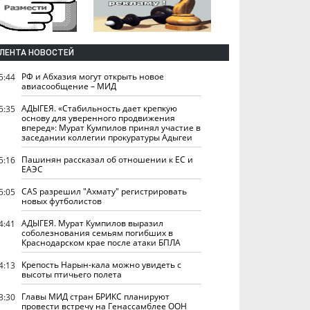
ЛЕНТА НОВОСТЕЙ
РФ и Абхазия могут открыть новое
5:44
авиасообщение – МИД
АДЫГЕЯ. «Стабильность дает крепкую
5:35
основу для уверенного продвижения
вперед»: Мурат Кумпилов принял участие в
заседании коллегии прокуратуры Адыгеи
Пашинян рассказал об отношении к ЕС и
5:16
ЕАЭС
CAS разрешил "Ахмату" регистрировать
5:05
новых футболистов
АДЫГЕЯ. Мурат Кумпилов выразил
4:41
соболезнования семьям погибших в
Краснодарском крае после атаки БПЛА
Крепость Нарын-кала можно увидеть с
4:13
высоты птичьего полета
Главы МИД стран БРИКС планируют
3:30
провести встречу на Генассамблее ООН