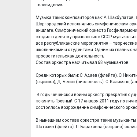
телевидению.
Музыка таких композиторов как: А. Шахбулатов, У.
Шаргородский исполнялись симфоническим орке
аншлаге. Симфонический оркестр Госфилармони
входил в десятку признанных в СССР музыкальн
все республиканские мероприятия – творческие 
школьниками и студентами. Одним из главных н
просветительская деятельность.
Состав оркестра насчитывал 68 музыкантов.
Среди которых были: С. Адаев (флейта), О. Никити
(скрипка), Д. Бенин (виолончель), С. Казикянц (ал
В годы чеченской войны оркестр прекратил су
покинуть Грозный. С 17 января 2011 году по лич
состоялось возрождение симфонического оркес
В нынешнем составе оркестра такие музыканты как
Шатохин (флейта), Л. Барахоева (сопрано) солис