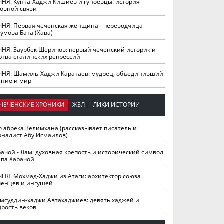
ЧНЯ. Кунта-Хаджи Кишиев и гуноевцы: история
ховной связи
ЧНЯ. Первая чеченская женщина - переводчица
умова Бата (Хава)
ЧНЯ. Заурбек Шерипов: первый чеченский историк и
ртва сталинских репрессий
ЧНЯ. Шамиль-Хаджи Каратаев: мудрец, объединивший
ание и мир
ЧЕЧЕНСКИЕ ХРОНИКИ
ЖЗЛ
ЛИКИ ИСТОРИИ
о абрека Зелимхана (рассказывает писатель и
рналист Абу Исмаилов)
рачой - Лам: духовная крепость и исторический символ
йпа Харачой
ЧНЯ. Мохмад-Хаджи из Атаги: архитектор союза
ченцев и ингушей
мсуддин-хаджи Автахаджиев: девять хаджей и
дрость веков