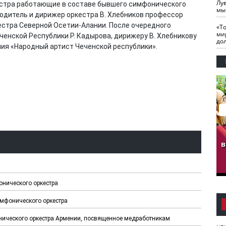
Лу
естра работающие в составе бывшего симфонического
мы
одитель и дирижер оркестра В. Хлебников профессор
естра Северной Осетии-Алании. После очередного
«Т
ми
еченской Республики Р. Кадырова, дирижеру В. Хлебникову
до
ния «Народный артист Чеченской республики».
гузов.
ЧЕЧНЯ. Обарг Варин
ЧЕЧНЯ. Хьаьжин
ан"
илли
мурд - обарг Вара
в
к)
онического оркестра
имфонического оркестра
ического оркестра Армении, посвященное медработникам