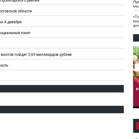
 Пролетарского района
Лу
мы
остовской области
«Т
ми
на 4 декабря
до
социальный пакет
 мостов пойдет 3,69 миллиардов рублей
ность
гузов.
ЧЕЧНЯ. Обарг Варин
ЧЕЧНЯ. Хьаьжин
ан"
илли
мурд - обарг Вара
в
к)