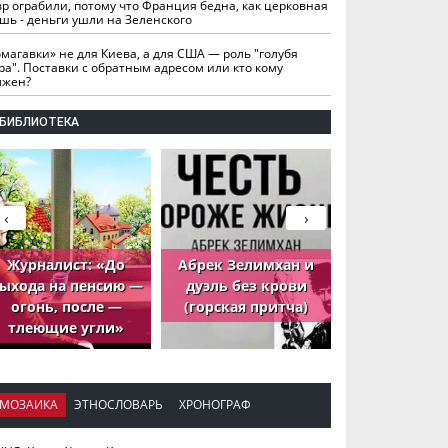
вр ограбили, потому что Франция бедна, как церковная
шь - деньги ушли на Зеленского
омагавки» не для Киева, а для США — роль "голубя
ра". Поставки с обратным адресом или кто кому
лжен?
БИБЛИОТЕКА
‹
›
Журналист: «До
Абрек Зелимхан и
Абрек Зели
ыхода на пенсию —
дуэль без крови
петух, ко
огонь, после —
(горская притча)
принёс де
тлеющие угли»
МОЗАИКА
ЭТНОСЛОВАРЬ
ХРОНОГРАФ