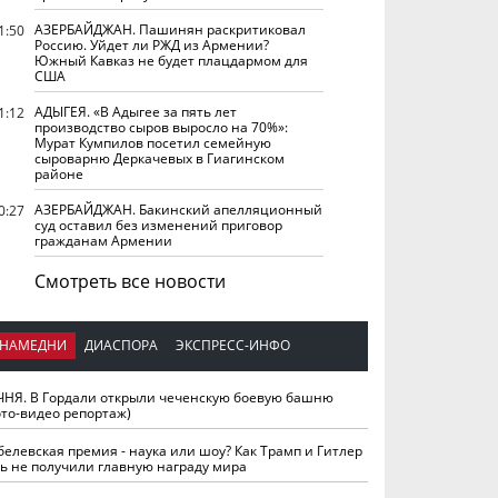
АЗЕРБАЙДЖАН. Пашинян раскритиковал
1:50
Россию. Уйдет ли РЖД из Армении?
Южный Кавказ не будет плацдармом для
США
АДЫГЕЯ. «В Адыгее за пять лет
1:12
производство сыров выросло на 70%»:
Мурат Кумпилов посетил семейную
сыроварню Деркачевых в Гиагинском
районе
АЗЕРБАЙДЖАН. Бакинский апелляционный
0:27
суд оставил без изменений приговор
гражданам Армении
Смотреть все новости
НАМЕДНИ
ДИАСПОРА
ЭКСПРЕСС-ИНФО
ЧНЯ. В Гордали открыли чеченскую боевую башню
ото-видео репортаж)
белевская премия - наука или шоу? Как Трамп и Гитлер
ть не получили главную награду мира