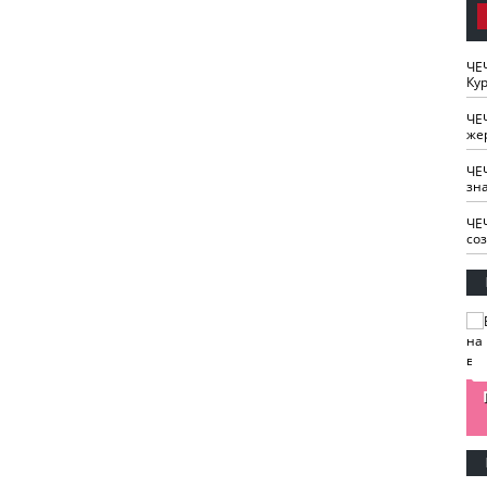
ЧЕ
Кур
ЧЕ
же
ЧЕ
зн
ЧЕ
со
изайн
Одобряете ли вы
Нужна ли "хартия
Ахмат"
антитабачный
ответственного
законопроект?
блогера"?