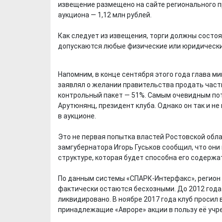
извещение размещено на сайте регионального пр
аукциона — 1,12 млн рублей.
Как следует из извещения, торги должны состоя
допускаются любые физические или юридически
Напомним, в конце сентября этого года глава 
заявлял о желании правительства продать часть
контрольный пакет — 51%. Самым очевидным по
Арутюнянц, президент клуба. Однако он так и н
в аукционе.
Это не первая попытка властей Ростовской обла
замгубернатора Игорь Гуськов сообщил, что они 
структуре, которая будет способна его содержа
По данным системы «СПАРК-Интерфакс», регион 
фактически остаются бесхозными. До 2012 года
ликвидировано. В ноябре 2017 года клуб проси
принадлежащие «Авроре» акции в пользу её учр