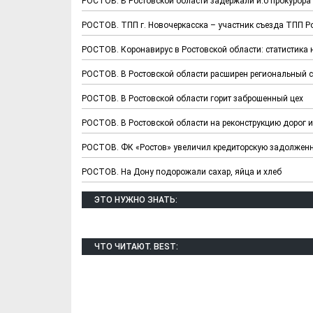
РОСТОВ. В Ростовской области задержали и.о прокурора
РОСТОВ. ТПП г. Новочеркасска – участник съезда ТПП Р
РОСТОВ. Коронавирус в Ростовской области: статистика 
РОСТОВ. В Ростовской области расширен региональный 
РОСТОВ. В Ростовской области горит заброшенный цех
РОСТОВ. В Ростовской области на реконструкцию дорог и
РОСТОВ. ФК «Ростов» увеличил кредиторскую задолжен
РОСТОВ. На Дону подорожали сахар, яйца и хлеб
Х. Гапураев. Капкан
ЧЕЧНЯ. А. Ту
для Зелимхана (Отр.
"Зелимх
ЭТО НУЖНО ЗНАТЬ:
из романа «1овда»)
(Отрыво
ЧТО ЧИТАЮТ. BEST: