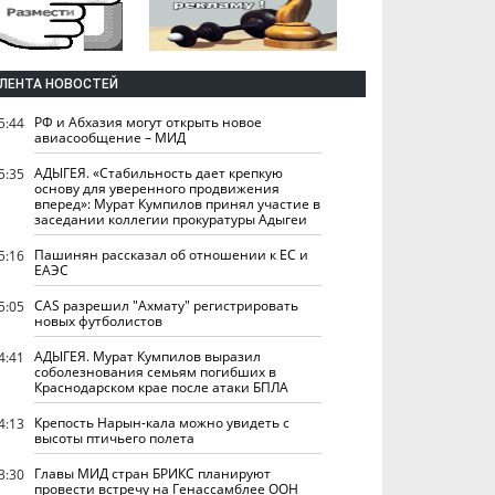
ЛЕНТА НОВОСТЕЙ
РФ и Абхазия могут открыть новое
5:44
авиасообщение – МИД
АДЫГЕЯ. «Стабильность дает крепкую
5:35
основу для уверенного продвижения
вперед»: Мурат Кумпилов принял участие в
заседании коллегии прокуратуры Адыгеи
Пашинян рассказал об отношении к ЕС и
5:16
ЕАЭС
CAS разрешил "Ахмату" регистрировать
5:05
новых футболистов
АДЫГЕЯ. Мурат Кумпилов выразил
4:41
соболезнования семьям погибших в
Краснодарском крае после атаки БПЛА
Крепость Нарын-кала можно увидеть с
4:13
высоты птичьего полета
Главы МИД стран БРИКС планируют
3:30
провести встречу на Генассамблее ООН