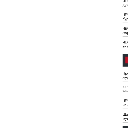
ЧЕ
ду
ЧЕ
Кур
ЧЕ
же
ЧЕ
зн
Пр
жу
Ха
те
ЧЕ
че
Ша
му