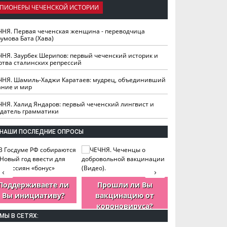
ПИОНЕРЫ ЧЕЧЕНСКОЙ ИСТОРИИ
ЧНЯ. Первая чеченская женщина - переводчица
умова Бата (Хава)
ЧНЯ. Заурбек Шерипов: первый чеченский историк и
ртва сталинских репрессий
ЧНЯ. Шамиль-Хаджи Каратаев: мудрец, объединивший
ание и мир
ЧНЯ. Халид Яндаров: первый чеченский лингвист и
здатель грамматики
НАШИ ПОСЛЕДНИЕ ОПРОСЫ
‹
›
Поддерживаете ли
Прошли ли Вы
Как Вы оцен
Вы инициативу?
вакцинацию от
деятельность
короновируса?
ЧР?
МЫ В СЕТЯХ: