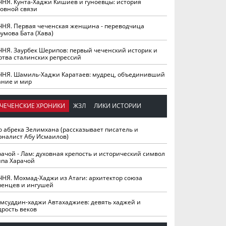
ЧНЯ. Кунта-Хаджи Кишиев и гуноевцы: история
ховной связи
ЧНЯ. Первая чеченская женщина - переводчица
умова Бата (Хава)
ЧНЯ. Заурбек Шерипов: первый чеченский историк и
ртва сталинских репрессий
ЧНЯ. Шамиль-Хаджи Каратаев: мудрец, объединивший
ание и мир
ЧЕЧЕНСКИЕ ХРОНИКИ
ЖЗЛ
ЛИКИ ИСТОРИИ
о абрека Зелимхана (рассказывает писатель и
рналист Абу Исмаилов)
рачой - Лам: духовная крепость и исторический символ
йпа Харачой
ЧНЯ. Мохмад-Хаджи из Атаги: архитектор союза
ченцев и ингушей
мсуддин-хаджи Автахаджиев: девять хаджей и
дрость веков