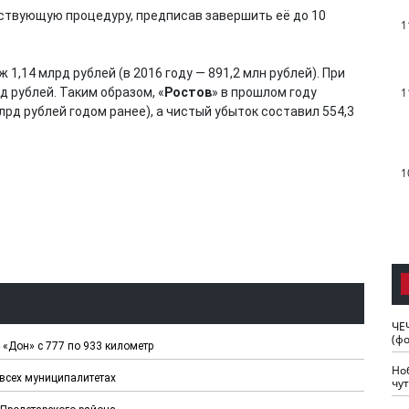
ствующую процедуру, предписав завершить её до 10
1
 1,14 млрд рублей (в 2016 году — 891,2 млн рублей). При
 рублей. Таким образом, «
Ростов
» в прошлом году
1
млрд рублей годом ранее), а чистый убыток составил 554,3
1
ЧЕ
(ф
 «Дон» с 777 по 933 километр
Но
всех муниципалитетах
чу