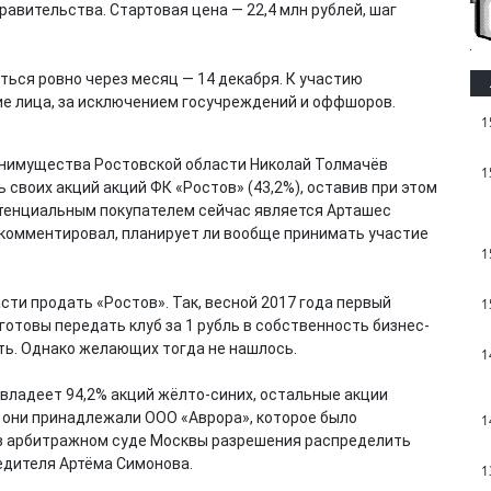
авительства. Стартовая цена — 22,4 млн рублей, шаг
ться ровно через месяц — 14 декабря. К участию
е лица, за исключением госучреждений и оффшоров.
1
минимущества Ростовской области Николай Толмачёв
1
 своих акций акций ФК «Ростов» (43,2%), оставив при этом
тенциальным покупателем сейчас является Арташес
е комментировал, планирует ли вообще принимать участие
1
сти продать «Ростов». Так, весной 2017 года первый
1
готовы передать клуб за 1 рубль в собственность бизнес-
ть. Однако желающих тогда не нашлось.
1
владеет 94,2% акций жёлто-синих, остальные акции
 они принадлежали ООО «Аврора», которое было
1
л в арбитражном суде Москвы разрешения распределить
едителя Артёма Симонова.
1