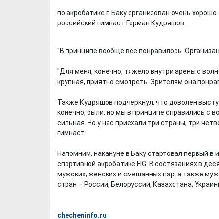
по акробатике в Баку организован очень хорошо.
российский гимнаст Герман Кудряшов.
"В принципе вообще все понравилось. Организац
"Для меня, конечно, тяжело внутри арены с вол
крупная, приятно смотреть. Зрителям она понрав
Также Кудряшов подчеркнул, что доволен высту
конечно, были, но мы в принципе справились с в
сильная. Но у нас приехали три страны, три четв
гимнаст.
Напомним, накануне в Баку стартовал первый в 
спортивной акробатике FIG. В состязаниях в де
мужских, женских и смешанных пар, а также муж
стран – России, Белоруссии, Казахстана, Украин
checheninfo.ru