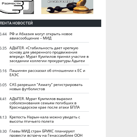
ЛЕНТА НОВОСТЕЙ
РФ и Абхазия могут открыть новое
5:44
авиасообщение – МИД
АДЫГЕЯ. «Стабильность дает крепкую
5:35
основу для уверенного продвижения
вперед»: Мурат Кумпилов принял участие в
заседании коллегии прокуратуры Адыгеи
Пашинян рассказал об отношении к ЕС и
5:16
ЕАЭС
CAS разрешил "Ахмату" регистрировать
5:05
новых футболистов
АДЫГЕЯ. Мурат Кумпилов выразил
4:41
соболезнования семьям погибших в
Краснодарском крае после атаки БПЛА
Крепость Нарын-кала можно увидеть с
4:13
высоты птичьего полета
Главы МИД стран БРИКС планируют
3:30
провести встречу на Генассамблее ООН