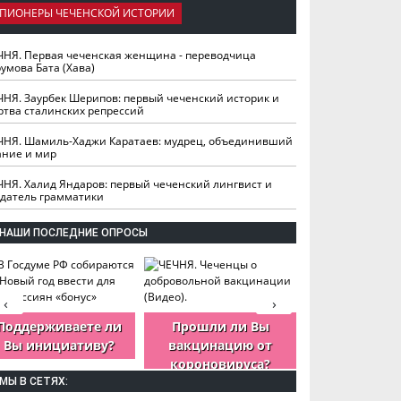
ПИОНЕРЫ ЧЕЧЕНСКОЙ ИСТОРИИ
ЧНЯ. Первая чеченская женщина - переводчица
умова Бата (Хава)
ЧНЯ. Заурбек Шерипов: первый чеченский историк и
ртва сталинских репрессий
ЧНЯ. Шамиль-Хаджи Каратаев: мудрец, объединивший
ание и мир
ЧНЯ. Халид Яндаров: первый чеченский лингвист и
здатель грамматики
НАШИ ПОСЛЕДНИЕ ОПРОСЫ
‹
›
Поддерживаете ли
Прошли ли Вы
Как Вы оцен
Вы инициативу?
вакцинацию от
деятельность
короновируса?
ЧР?
МЫ В СЕТЯХ: