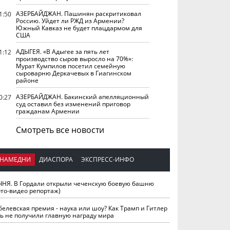
АЗЕРБАЙДЖАН. Пашинян раскритиковал
1:50
Россию. Уйдет ли РЖД из Армении?
Южный Кавказ не будет плацдармом для
США
АДЫГЕЯ. «В Адыгее за пять лет
1:12
производство сыров выросло на 70%»:
Мурат Кумпилов посетил семейную
сыроварню Деркачевых в Гиагинском
районе
АЗЕРБАЙДЖАН. Бакинский апелляционный
0:27
суд оставил без изменений приговор
гражданам Армении
Смотреть все новости
НАМЕДНИ
ДИАСПОРА
ЭКСПРЕСС-ИНФО
ЧНЯ. В Гордали открыли чеченскую боевую башню
ото-видео репортаж)
белевская премия - наука или шоу? Как Трамп и Гитлер
ть не получили главную награду мира