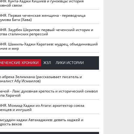
ЧНЯ. Кунта-Хаджи Кишиев и гуноевцы: история
ховной связи
ЧНЯ. Первая чеченская женщина - переводчица
умова Бата (Хава)
ЧНЯ. Заурбек Шерипов: первый чеченский историк и
ртва сталинских репрессий
ЧНЯ. Шамиль-Хаджи Каратаев: мудрец, объединивший
ание и мир
ЧЕЧЕНСКИЕ ХРОНИКИ
ЖЗЛ
ЛИКИ ИСТОРИИ
о абрека Зелимхана (рассказывает писатель и
рналист Абу Исмаилов)
рачой - Лам: духовная крепость и исторический символ
йпа Харачой
ЧНЯ. Мохмад-Хаджи из Атаги: архитектор союза
ченцев и ингушей
мсуддин-хаджи Автахаджиев: девять хаджей и
дрость веков