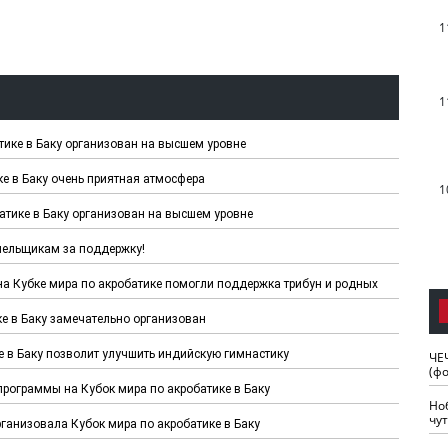
1
1
ике в Баку организован на высшем уровне
е в Баку очень приятная атмосфера
1
тике в Баку организован на высшем уровне
ельщикам за поддержку!
а Кубке мира по акробатике помогли поддержка трибун и родных
е в Баку замечательно организован
 в Баку позволит улучшить индийскую гимнастику
ЧЕ
(ф
рограммы на Кубок мира по акробатике в Баку
Но
чу
анизовала Кубок мира по акробатике в Баку