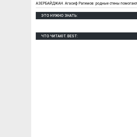
АЗЕРБАЙДЖАН. Агасиф Рагимов: родные стены помогают
ЭТО НУЖНО ЗНАТЬ:
ЧТО ЧИТАЮТ. BEST:
Х. Гапураев. Капкан
ЧЕЧНЯ. А. Ту
для Зелимхана (Отр.
"Зелимх
из романа «1овда»)
(Отрыво