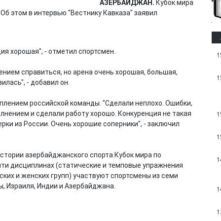
АЗЕРБАЙДЖАН.
Кубок мира
 Об этом в интервью "Вестнику Кавказа" заявил
ия хорошая", - отметил спортсмен.
1
нением справиться, но арена очень хорошая, большая,
1
илась", - добавил он.
плением российской команды. "Сделали неплохо. Ошибки,
олнением и сделали работу хорошо. Конкуренция не такая
1
ерки из России. Очень хорошие соперники", - заключил
1
истории азербайджанского спорта Кубок мира по
1
сяти дисциплинах (статические и темповые упражнения
ских и женских групп) участвуют спортсмены из семи
ы, Израиля, Индии и Азербайджана.
1
1