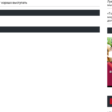
Лу
 хорошо выступать
мы
«Т
ми
до
гузов.
ЧЕЧНЯ. Обарг Варин
ЧЕЧНЯ. Хьаьжин
ан"
илли
мурд - обарг Вара
в
к)