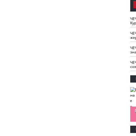
ЧЕ
Кур
ЧЕ
же
ЧЕ
зн
ЧЕ
со
изайн
Одобряете ли вы
Нужна ли "хартия
Ахмат"
антитабачный
ответственного
законопроект?
блогера"?