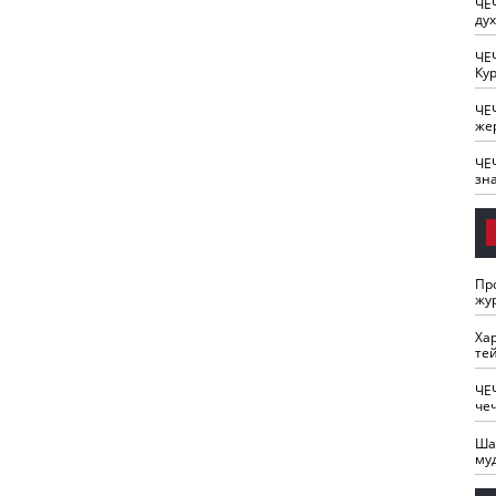
ЧЕ
ду
ЧЕ
Кур
ЧЕ
же
ЧЕ
зн
Пр
жу
Ха
те
ЧЕ
че
Ша
му