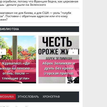
вр ограбили, потому что Франция бедна, как церковная
шь - деньги ушли на Зеленского
омагавки» не для Киева, а для США — роль "голубя
ра". Поставки с обратным адресом или кто кому
лжен?
БИБЛИОТЕКА
‹
›
Журналист: «До
Абрек Зелимхан и
Абрек Зели
ыхода на пенсию —
дуэль без крови
петух, ко
огонь, после —
(горская притча)
принёс де
тлеющие угли»
МОЗАИКА
ЭТНОСЛОВАРЬ
ХРОНОГРАФ