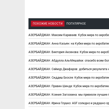
ПОХОЖИЕ НОВОСТИ
ПОПУЛЯРНОЕ
АЗЕРБАЙДЖАН. Максим Караваев: Кубок мира по акробат
АЗЕРБАЙДЖАН. Анна Касьян: на Кубке мира по акробатик
АЗЕРБАЙДЖАН. Виктория Аксенова: Кубок мира по акроба
АЗЕРБАЙДЖАН. Абдулла Аль-Мяшайхи: спасибо всем бол
АЗЕРБАЙДЖАН. Сеймур Джафаров: добиться результата н
АЗЕРБАЙДЖАН. Сиддеш Бхосле: Кубок мира по акробатик
АЗЕРБАЙДЖАН. Правин Шинде: Кубок мира по акробатике
АЗЕРБАЙДЖАН. Ксения Загоскина: мы привезли лучшие п
АЗЕРБАЙДЖАН. Ирина Глушко: AGF солидно и радушно орг