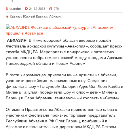
starche
24-12-2018
970
Кавказ
/
Южный Кавказ
/
Абхазия
АБХАЗИЯ.
В Нижегородской области впервые прошёл
Фестиваль абхазской культуры «Анакопия», сообщает пресс-
служба МКДЦ РА. Мероприятие приурочено к пятилетию
установления побратимских связей между городами Арзамас
Нижегородской области и Новым Афоном.
В гости к арзамасцам приехали юные артисты из Абхазии,
участники российских телевизионных шоу. Среди них
финалисты шоу «Ты супер!» Валерия Адлейба, Леон Капба и
Милена Тачулия, победители шоу «Голос – дети» Милена
Барциц и Сара Абрамян, танцевальный коллектив «Сухум».
От имени Правительства Абхазии приветственные слова к
участникам фестиваля произнёс торговый представитель
Республики Абхазия в РФ Олег Барциц, прибывший в
Арзамас с исполнительным директором МКДЦ РА Петром