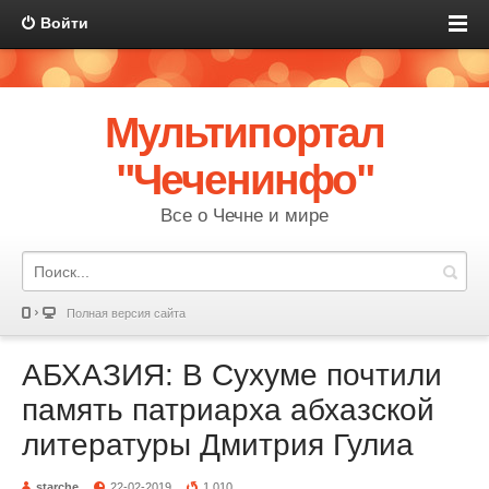
Войти
Мультипортал
"Чеченинфо"
Все о Чечне и мире
Полная версия сайта
АБХАЗИЯ: В Сухуме почтили
память патриарха абхазской
литературы Дмитрия Гулиа
starche
22-02-2019
1 010