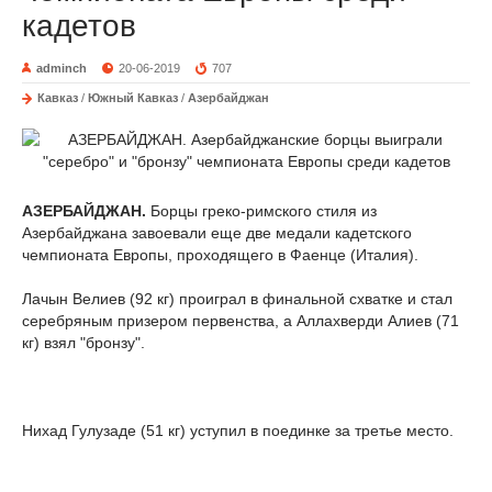
кадетов
adminch
20-06-2019
707
Кавказ
/
Южный Кавказ
/
Азербайджан
АЗЕРБАЙДЖАН.
Борцы греко-римского стиля из
Азербайджана завоевали еще две медали кадетского
чемпионата Европы, проходящего в Фаенце (Италия).
Лачын Велиев (92 кг) проиграл в финальной схватке и стал
серебряным призером первенства, а Аллахверди Алиев (71
кг) взял "бронзу".
Нихад Гулузаде (51 кг) уступил в поединке за третье место.