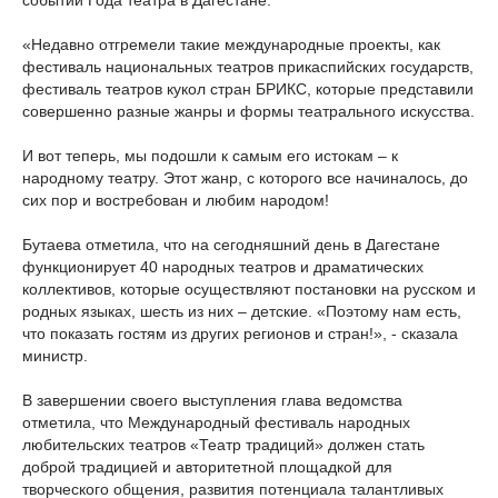
событий Года театра в Дагестане.
«Недавно отгремели такие международные проекты, как
фестиваль национальных театров прикаспийских государств,
фестиваль театров кукол стран БРИКС, которые представили
совершенно разные жанры и формы театрального искусства.
И вот теперь, мы подошли к самым его истокам – к
народному театру. Этот жанр, с которого все начиналось, до
сих пор и востребован и любим народом!
Бутаева отметила, что на сегодняшний день в Дагестане
функционирует 40 народных театров и драматических
коллективов, которые осуществляют постановки на русском и
родных языках, шесть из них – детские. «Поэтому нам есть,
что показать гостям из других регионов и стран!», - сказала
министр.
В завершении своего выступления глава ведомства
отметила, что Международный фестиваль народных
любительских театров «Театр традиций» должен стать
доброй традицией и авторитетной площадкой для
творческого общения, развития потенциала талантливых