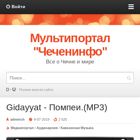
Войти
Мультипортал
"Чеченинфо"
Все о Чечне и мире
Полная версия сайта
Gidayyat - Помпеи.(MP3)
adminch
9-07-2019
2 525
Медиапортал
/
Аудиоархив
/
Кавказская Музыка