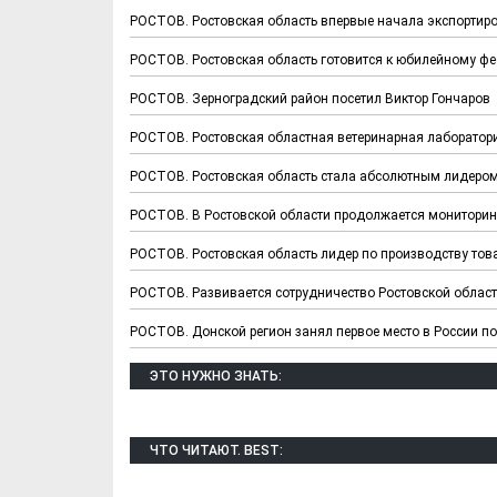
РОСТОВ. Ростовская область впервые начала экспортиро
РОСТОВ. Ростовская область готовится к юбилейному фе
РОСТОВ. Зерноградский район посетил Виктор Гончаров
РОСТОВ. Ростовская областная ветеринарная лаборатор
РОСТОВ. Ростовская область стала абсолютным лидером
РОСТОВ. В Ростовской области продолжается мониторинг
РОСТОВ. Ростовская область лидер по производству то
Х. Гапураев. Капкан
ЧЕЧНЯ. А. Ту
РОСТОВ. Развивается сотрудничество Ростовской област
для Зелимхана (Отр.
"Зелимх
из романа «1овда»)
(Отрыво
РОСТОВ. Донской регион занял первое место в России п
ЭТО НУЖНО ЗНАТЬ:
ЧТО ЧИТАЮТ. BEST: