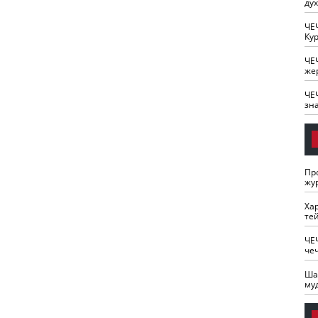
ду
ЧЕ
Кур
ЧЕ
же
ЧЕ
зн
Пр
жу
Ха
те
ЧЕ
че
Ша
му