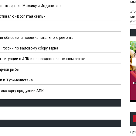
мы
вать зерно в Мексику и Индонезию
«Т
ми
стивалю «Воспетая степь»
до
ия обновлена после капитального ремонта
 России по валовому сбору зерна
 ситуации в АПК и на продовольственном рынке
варной рыбы
гузов.
ЧЕЧНЯ. Обарг Варин
ЧЕЧНЯ. Хьаьжин
и и Туркменистана
ан"
илли
мурд - обарг Вара
в
к)
о экспорту продукции АПК
ЧЕ