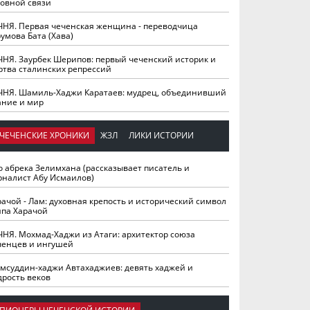
ховной связи
ЧНЯ. Первая чеченская женщина - переводчица
умова Бата (Хава)
ЧНЯ. Заурбек Шерипов: первый чеченский историк и
ртва сталинских репрессий
ЧНЯ. Шамиль-Хаджи Каратаев: мудрец, объединивший
ание и мир
ЧЕЧЕНСКИЕ ХРОНИКИ
ЖЗЛ
ЛИКИ ИСТОРИИ
о абрека Зелимхана (рассказывает писатель и
рналист Абу Исмаилов)
рачой - Лам: духовная крепость и исторический символ
йпа Харачой
ЧНЯ. Мохмад-Хаджи из Атаги: архитектор союза
ченцев и ингушей
мсуддин-хаджи Автахаджиев: девять хаджей и
дрость веков