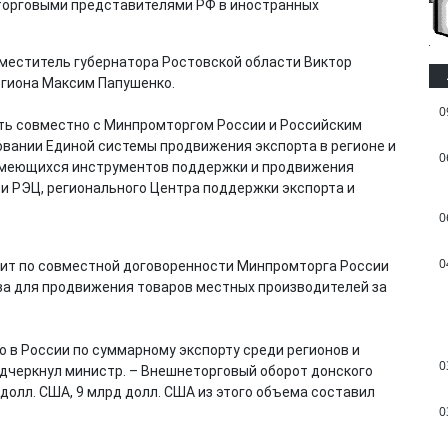
аместитель губернатора Ростовской области Виктор
егиона Максим Папушенко.
0
сть совместно с Минпромторгом России и Российским
вании Единой системы продвижения экспорта в регионе и
0
имеющихся инструментов поддержки и продвижения
и РЭЦ, регионального Центра поддержки экспорта и
0
0
дит по совместной договоренности Минпромторга России
ева для продвижения товаров местных производителей за
 в России по суммарному экспорту среди регионов и
0
одчеркнул министр. – Внешнеторговый оборот донского
 долл. США, 9 млрд долл. США из этого объема составил
0