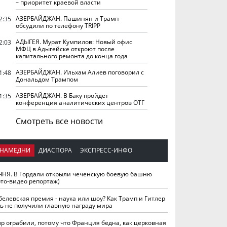
– приоритет краевой власти
АЗЕРБАЙДЖАН. Пашинян и Трамп
2:35
обсудили по телефону TRIPP
АДЫГЕЯ. Мурат Кумпилов: Новый офис
2:03
МФЦ в Адыгейске откроют после
капитального ремонта до конца года
АЗЕРБАЙДЖАН. Ильхам Алиев поговорил с
1:48
Дональдом Трампом
АЗЕРБАЙДЖАН. В Баку пройдет
1:35
конференция аналитических центров ОТГ
Смотреть все новости
НАМЕДНИ
ДИАСПОРА
ЭКСПРЕСС-ИНФО
ЧНЯ. В Гордали открыли чеченскую боевую башню
ото-видео репортаж)
белевская премия - наука или шоу? Как Трамп и Гитлер
ть не получили главную награду мира
вр ограбили, потому что Франция бедна, как церковная