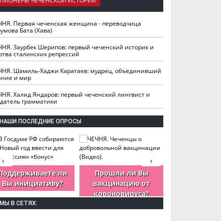
ПИОНЕРЫ ЧЕЧЕНСКОЙ ИСТОРИИ
ЧНЯ. Первая чеченская женщина - переводчица
умова Бата (Хава)
ЧНЯ. Заурбек Шерипов: первый чеченский историк и
ртва сталинских репрессий
ЧНЯ. Шамиль-Хаджи Каратаев: мудрец, объединивший
ание и мир
ЧНЯ. Халид Яндаров: первый чеченский лингвист и
здатель грамматики
НАШИ ПОСЛЕДНИЕ ОПРОСЫ
‹
›
Поддерживаете ли
Прошли ли Вы
Как Вы оцен
Вы инициативу?
вакцинацию от
деятельность
короновируса?
ЧР?
МЫ В СЕТЯХ: