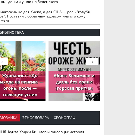
шь - деньги ушли на Зеленского
омагавки» не для Киева, а для США — роль "голубя
ра". Поставки с обратным адресом или кто кому
лжен?
БИБЛИОТЕКА
‹
›
Журналист: «До
Абрек Зелимхан и
Абрек Зели
ыхода на пенсию —
дуэль без крови
петух, ко
огонь, после —
(горская притча)
принёс де
тлеющие угли»
МОЗАИКА
ЭТНОСЛОВАРЬ
ХРОНОГРАФ
ЧНЯ. Кунта-Хаджи Кишиев и гуноевцы: история