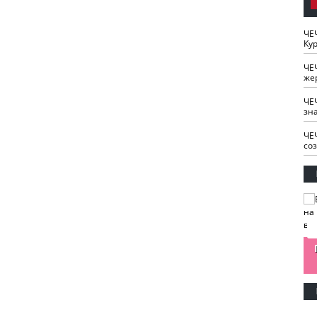
ЧЕ
Кур
ЧЕ
же
ЧЕ
зн
ЧЕ
со
изайн
Одобряете ли вы
Нужна ли "хартия
Ахмат"
антитабачный
ответственного
законопроект?
блогера"?