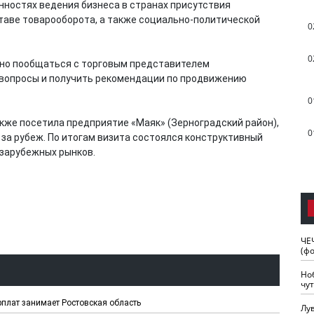
нностях ведения бизнеса в странах присутствия
таве товарооборота, а также социально-политической
0
0
чно пообщаться с торговым представителем
 вопросы и получить рекомендации по продвижению
0
кже посетила предприятие «Маяк» (Зерноградский район),
0
за рубеж. По итогам визита состоялся конструктивный
 зарубежных рынков.
ЧЕ
(ф
Но
чу
рплат занимает Ростовская область
Лу