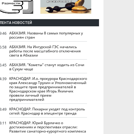
ЛЕНТА НОВОСТЕЙ
АБХАЗИЯ. Названы 8 самых популярных у
9:46
россиян стран
АБХАЗИЯ. На Ингурской ГЭС начались
6:58
работы после масштабного отключения
света в Абхазии
АБХАЗИЯ. "Кометы" станут ходить из Сочи
6:45
в Сухум чаще
КРАСНОДАР. И.о. прокурора Краснодарского
4:39
края Александр Трухин и Уполномоченный
по защите прав предпринимателей в
Краснодарском крае Игорь Якимчик
провели личный прием
предпринимателей
КРАСНОДАР. Пекарни уходят под контроль
3:49
сетей: Краснодар в эпицентре тренда
КРАСНОДАР. Юрий Бурлачко о
3:11
достижениях и перспективах отрасли:
Развитие санаторно-курортного комплекса