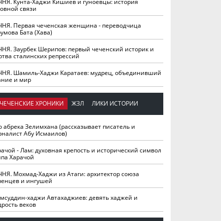
ЧНЯ. Кунта-Хаджи Кишиев и гуноевцы: история
ховной связи
ЧНЯ. Первая чеченская женщина - переводчица
умова Бата (Хава)
ЧНЯ. Заурбек Шерипов: первый чеченский историк и
ртва сталинских репрессий
ЧНЯ. Шамиль-Хаджи Каратаев: мудрец, объединивший
ание и мир
ЧЕЧЕНСКИЕ ХРОНИКИ
ЖЗЛ
ЛИКИ ИСТОРИИ
о абрека Зелимхана (рассказывает писатель и
рналист Абу Исмаилов)
рачой - Лам: духовная крепость и исторический символ
йпа Харачой
ЧНЯ. Мохмад-Хаджи из Атаги: архитектор союза
ченцев и ингушей
мсуддин-хаджи Автахаджиев: девять хаджей и
дрость веков