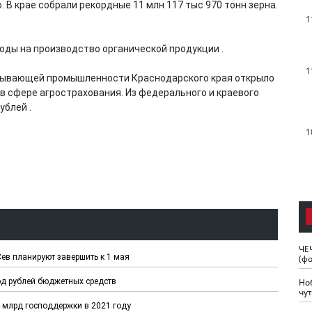
 В крае собрали рекордные 11 млн 117 тыс 970 тонн зерна.
1
.
оды на производство органической продукции .
1
атывающей промышленности Краснодарского края открыло
в сфере агрострахования. Из федерального и краевого
ублей .
1
ЧЕ
ев планируют завершить к 1 мая
(ф
рд рублей бюджетных средств
Но
чу
 млрд господдержки в 2021 году