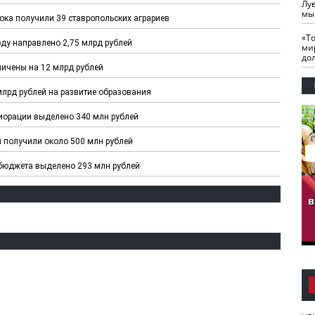
Лу
мы
ка получили 39 ставропольских аграриев
«Т
году направлено 2,75 млрд рублей
ми
до
ичены на 12 млрд рублей
лрд рублей на развитие образования
иорации выделено 340 млн рублей
 получили около 500 млн рублей
бюджета выделено 293 млн рублей
гузов.
ЧЕЧНЯ. Обарг Варин
ЧЕЧНЯ. Хьаьжин
ан"
илли
мурд - обарг Вара
в
к)