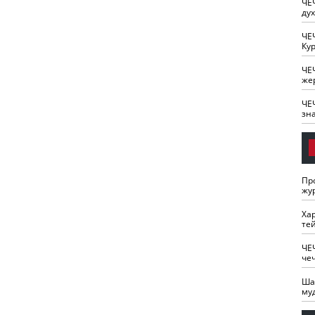
ЧЕ
ду
ЧЕ
Кур
ЧЕ
же
ЧЕ
зн
Пр
жу
Ха
те
ЧЕ
че
Ша
му