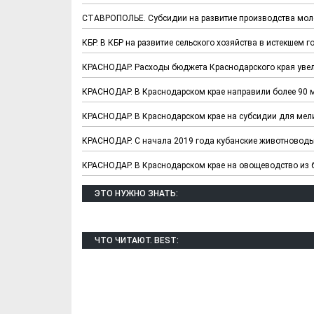
СТАВРОПОЛЬЕ. Субсидии на развитие производства моло
КБР. В КБР на развитие сельского хозяйства в истекшем 
КРАСНОДАР. Расходы бюджета Краснодарского края увел
КРАСНОДАР. В Краснодарском крае направили более 90 м
КРАСНОДАР. В Краснодарском крае на субсидии для мел
КРАСНОДАР. С начала 2019 года кубанские животноводы
КРАСНОДАР. В Краснодарском крае на овощеводство из 
Х. Гапураев. Капкан
ЧЕЧНЯ. А. Ту
ЭТО НУЖНО ЗНАТЬ:
для Зелимхана (Отр.
"Зелимх
из романа «1овда»)
(Отрыво
ЧТО ЧИТАЮТ. BEST: