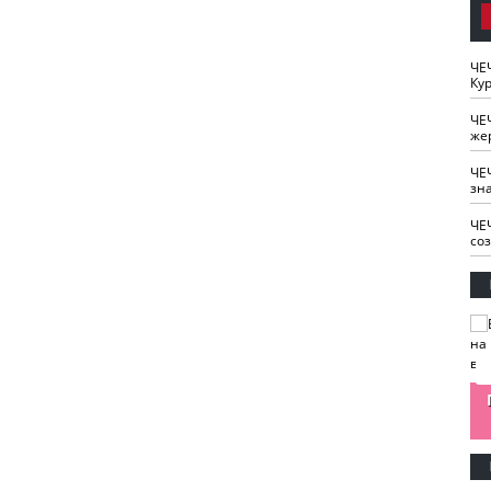
ЧЕ
Кур
ЧЕ
же
ЧЕ
зн
ЧЕ
со
изайн
Одобряете ли вы
Нужна ли "хартия
Ахмат"
антитабачный
ответственного
законопроект?
блогера"?