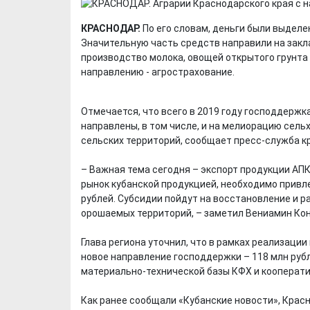
КРАСНОДАР.
По его словам, деньги были выдел
Значительную часть средств направили на закл
производство молока, овощей открытого грунта
направлению - агрострахование.
Отмечается, что всего в 2019 году господдержк
направлены, в том числе, и на мелиорацию сель
сельских территорий, сообщает пресс-служба к
– Важная тема сегодня – экспорт продукции АП
рынок кубанской продукцией, необходимо привле
рублей. Субсидии пойдут на восстановление и 
орошаемых территорий, – заметил Вениамин Ко
Глава региона уточнил, что в рамках реализац
новое направление господдержки – 118 млн руб
материально-технической базы КФХ и кооперати
Как ранее сообщали «Кубанские новости», Красн