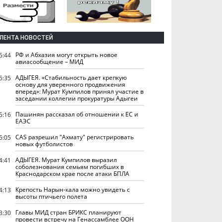
ЛЕНТА НОВОСТЕЙ
РФ и Абхазия могут открыть новое
5:44
авиасообщение – МИД
АДЫГЕЯ. «Стабильность дает крепкую
5:35
основу для уверенного продвижения
вперед»: Мурат Кумпилов принял участие в
заседании коллегии прокуратуры Адыгеи
Пашинян рассказал об отношении к ЕС и
5:16
ЕАЭС
CAS разрешил "Ахмату" регистрировать
5:05
новых футболистов
АДЫГЕЯ. Мурат Кумпилов выразил
4:41
соболезнования семьям погибших в
Краснодарском крае после атаки БПЛА
Крепость Нарын-кала можно увидеть с
4:13
высоты птичьего полета
Главы МИД стран БРИКС планируют
3:30
провести встречу на Генассамблее ООН