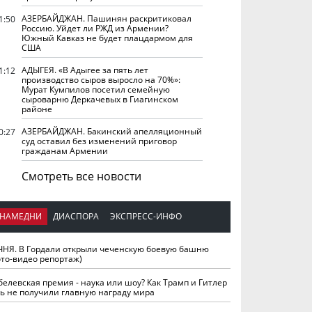
АЗЕРБАЙДЖАН. Пашинян раскритиковал
1:50
Россию. Уйдет ли РЖД из Армении?
Южный Кавказ не будет плацдармом для
США
АДЫГЕЯ. «В Адыгее за пять лет
1:12
производство сыров выросло на 70%»:
Мурат Кумпилов посетил семейную
сыроварню Деркачевых в Гиагинском
районе
АЗЕРБАЙДЖАН. Бакинский апелляционный
0:27
суд оставил без изменений приговор
гражданам Армении
Смотреть все новости
НАМЕДНИ
ДИАСПОРА
ЭКСПРЕСС-ИНФО
ЧНЯ. В Гордали открыли чеченскую боевую башню
ото-видео репортаж)
белевская премия - наука или шоу? Как Трамп и Гитлер
ть не получили главную награду мира