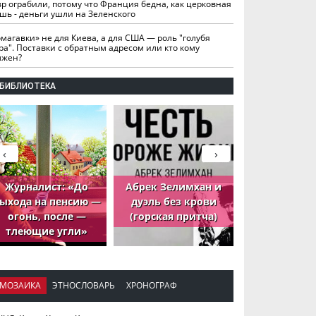
вр ограбили, потому что Франция бедна, как церковная
шь - деньги ушли на Зеленского
омагавки» не для Киева, а для США — роль "голубя
ра". Поставки с обратным адресом или кто кому
лжен?
БИБЛИОТЕКА
‹
›
Журналист: «До
Абрек Зелимхан и
Абрек Зели
ыхода на пенсию —
дуэль без крови
петух, ко
огонь, после —
(горская притча)
принёс де
тлеющие угли»
МОЗАИКА
ЭТНОСЛОВАРЬ
ХРОНОГРАФ