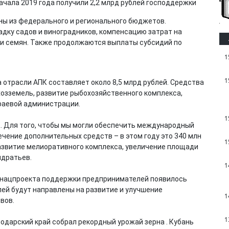
ены из федерального и регионального бюджетов.
адку садов и виноградников, компенсацию затрат на
 и семян. Также продолжаются выплаты субсидий по
1
1
а отрасли АПК составляет около 8,5 млрд рублей. Средства
хозземель, развитие рыбохозяйственного комплекса,
раевой администрации.
1
К. Для того, чтобы мы могли обеспечить международный
чение дополнительных средств – в этом году это 340 млн
1
развитие мелиоративного комплекса, увеличение площади
ндратьев.
1
ии нацпроекта поддержки предпринимателей появилось
лей будут направлены на развитие и улучшение
1
вов.
1
одарский край собрал рекордный урожай зерна . Кубань