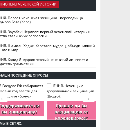
ПИОНЕРЫ ЧЕЧЕНСКОЙ ИСТОРИИ
ЧНЯ. Первая чеченская женщина - переводчица
умова Бата (Хава)
ЧНЯ. Заурбек Шерипов: первый чеченский историк и
ртва сталинских репрессий
ЧНЯ. Шамиль-Хаджи Каратаев: мудрец, объединивший
ание и мир
ЧНЯ. Халид Яндаров: первый чеченский лингвист и
здатель грамматики
НАШИ ПОСЛЕДНИЕ ОПРОСЫ
‹
›
Поддерживаете ли
Прошли ли Вы
Как Вы оцен
Вы инициативу?
вакцинацию от
деятельность
короновируса?
ЧР?
МЫ В СЕТЯХ: