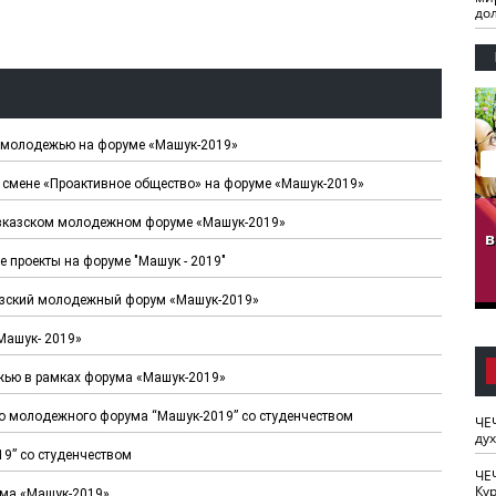
до
й молодежью на форуме «Машук-2019»
й смене «Проактивное общество» на форуме «Машук-2019»
гузов.
ЧЕЧНЯ. Обарг Варин
ЧЕЧНЯ. Хьаьжин
авказском молодежном форуме «Машук-2019»
ан"
илли
мурд - обарг Вара
в
к)
 проекты на форуме "Машук - 2019"
казский молодежный форум «Машук-2019»
Машук- 2019»
ежью в рамках форума «Машук-2019»
го молодежного форума “Машук-2019” со студенчеством
ЧЕ
ду
19” со студенчеством
ЧЕ
Кур
ума «Машук-2019»