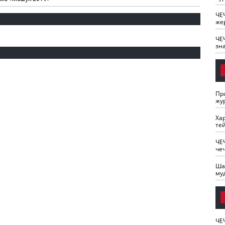
ЧЕ
же
ЧЕ
зн
Пр
жу
Ха
те
ЧЕ
че
Ша
му
ЧЕ