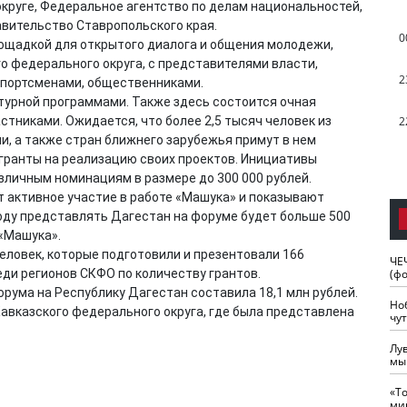
круге, Федеральное агентство по делам национальностей,
вительство Ставропольского края.
0
ощадкой для открытого диалога и общения молодежи,
 федерального округа, с представителями власти,
2
спортсменами, общественниками.
ьтурной программами. Также здесь состоится очная
тниками. Ожидается, что более 2,5 тысяч человек из
2
и, а также стран ближнего зарубежья примут в нем
 гранты на реализацию своих проектов. Инициативы
личным номинациям в размере до 300 000 рублей.
 активное участие в работе «Машука» и показывают
году представлять Дагестан на форуме будет больше 500
 «Машука».
человек, которые подготовили и презентовали 166
ЧЕ
еди регионов СКФО по количеству грантов.
(ф
рума на Республику Дагестан составила 18,1 млн рублей.
Но
авказского федерального округа, где была представлена
чу
Лу
мы
«Т
ми