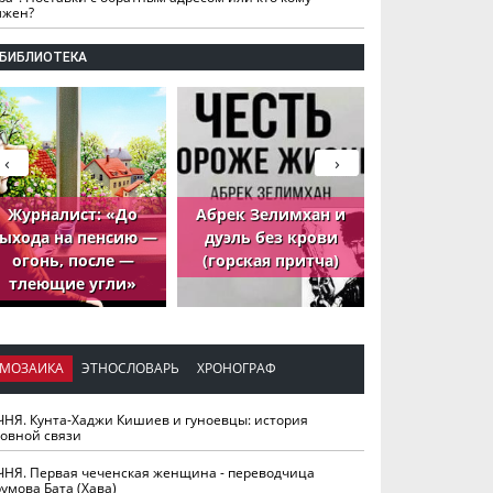
лжен?
БИБЛИОТЕКА
‹
›
Журналист: «До
Абрек Зелимхан и
Абрек Зели
ыхода на пенсию —
дуэль без крови
петух, ко
огонь, после —
(горская притча)
принёс де
тлеющие угли»
МОЗАИКА
ЭТНОСЛОВАРЬ
ХРОНОГРАФ
ЧНЯ. Кунта-Хаджи Кишиев и гуноевцы: история
ховной связи
ЧНЯ. Первая чеченская женщина - переводчица
умова Бата (Хава)