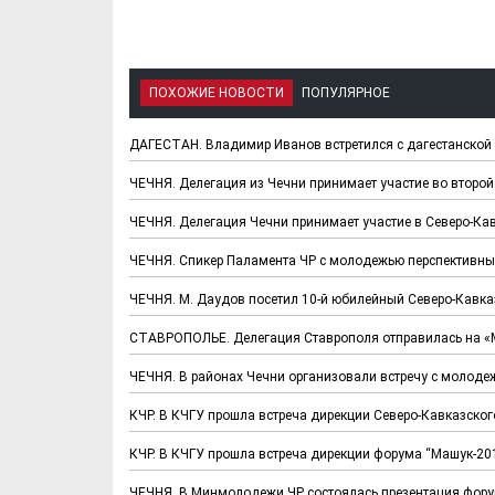
ПОХОЖИЕ НОВОСТИ
ПОПУЛЯРНОЕ
ДАГЕСТАН. Владимир Иванов встретился с дагестанско
ЧЕЧНЯ. Делегация из Чечни принимает участие во второ
Х. Гапураев. Капкан
ЧЕЧНЯ. А. Ту
ЧЕЧНЯ. Делегация Чечни принимает участие в Северо-К
для Зелимхана (Отр.
"Зелимх
из романа «1овда»)
(Отрыво
ЧЕЧНЯ. Спикер Паламента ЧР с молодежью перспективные
ЧЕЧНЯ. М. Даудов посетил 10-й юбилейный Северо-Кав
СТАВРОПОЛЬЕ. Делегация Ставрополя отправилась на «
ЧЕЧНЯ. В районах Чечни организовали встречу с молод
КЧР. В КЧГУ прошла встреча дирекции Северо-Кавказско
КЧР. В КЧГУ прошла встреча дирекции форума “Машук-20
ЧЕЧНЯ. В Минмолодежи ЧР состоялась презентация фор