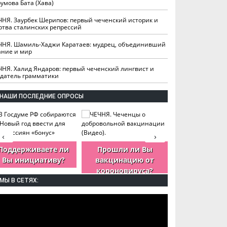
умова Бата (Хава)
ЧНЯ. Заурбек Шерипов: первый чеченский историк и
ртва сталинских репрессий
ЧНЯ. Шамиль-Хаджи Каратаев: мудрец, объединивший
ание и мир
ЧНЯ. Халид Яндаров: первый чеченский лингвист и
здатель грамматики
НАШИ ПОСЛЕДНИЕ ОПРОСЫ
‹
›
Поддерживаете ли
Прошли ли Вы
Как Вы оцен
Вы инициативу?
вакцинацию от
деятельность
короновируса?
ЧР?
МЫ В СЕТЯХ: