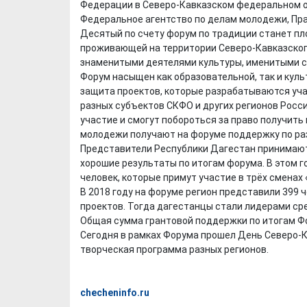
Федерации в Северо-Кавказском федеральном о
Федеральное агентство по делам молодежи, Пра
Десятый по счету форум по традиции станет пл
проживающей на территории Северо-Кавказского
знаменитыми деятелями культуры, именитыми 
Форум насыщен как образовательной, так и кул
защита проектов, которые разрабатываются учас
разных субъектов СКФО и других регионов Росси
участие и смогут побороться за право получить
молодежи получают на форуме поддержку по раз
Представители Республики Дагестан принимают
хорошие результаты по итогам форума. В этом 
человек, которые примут участие в трёх сменах
В 2018 году на форуме регион представили 399 
проектов. Тогда дагестанцы стали лидерами ср
Общая сумма грантовой поддержки по итогам Фо
Сегодня в рамках Форума прошел День Северо-К
творческая программа разных регионов.
checheninfo.ru