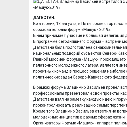
ДАГЕСТАН.
Во вторник, 13 августа, в Пятигорске стартов
образовательный форум «Машук - 2019».
В нем принимает участие и большая делегация 
В программе сегодняшнего форума – встречи мо
Дагестана была подготовлена ознакомительная
национальных подворий субъектов Северо-Кавка
Главной миссией форума «Машук», проходящего 
палаточного молодежного лагеря, является инт
проектных команд в процесс решения наиболее
политических задач Северо-Кавказского федера
В рамках форума Владимир Васильев провёл вс
профессионалы презентовали свои проекты, кас
Дагестана взял на заметку каждую идею и пор
проконтролировать реализацию самых перспект
Кроме того Владимир Васильев ответил на воп
молодёжных инициатив в разных сферах жизни.
Организаторы Форума «Машук» - аппарат полно