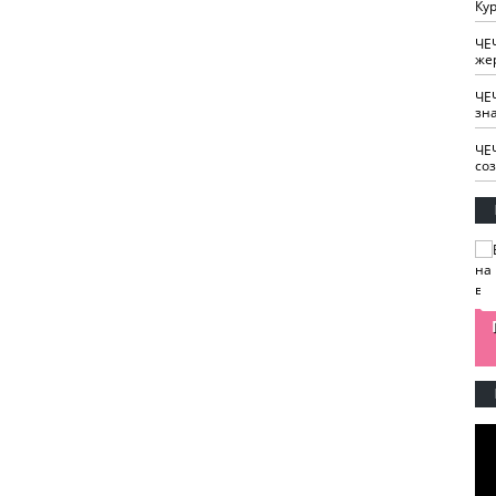
Кур
ЧЕ
же
ЧЕ
зн
ЧЕ
со
изайн
Одобряете ли вы
Нужна ли "хартия
Ахмат"
антитабачный
ответственного
законопроект?
блогера"?