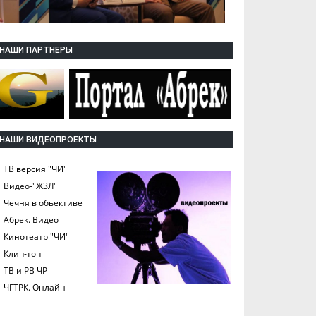
НАШИ ПАРТНЕРЫ
НАШИ ВИДЕОПРОЕКТЫ
ТВ версия "ЧИ"
Видео-"ЖЗЛ"
Чечня в обьективе
Абрек. Видео
Кинотеатр "ЧИ"
Клип-топ
ТВ и РВ ЧР
ЧГТРК. Онлайн