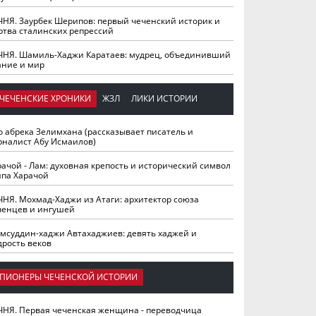
ЧНЯ. Заурбек Шерипов: первый чеченский историк и
ртва сталинских репрессий
ЧНЯ. Шамиль-Хаджи Каратаев: мудрец, объединивший
ание и мир
ЧЕЧЕНСКИЕ ХРОНИКИ
ЖЗЛ
ЛИКИ ИСТОРИИ
о абрека Зелимхана (рассказывает писатель и
рналист Абу Исмаилов)
рачой - Лам: духовная крепость и исторический символ
йпа Харачой
ЧНЯ. Мохмад-Хаджи из Атаги: архитектор союза
ченцев и ингушей
мсуддин-хаджи Автахаджиев: девять хаджей и
дрость веков
ПИОНЕРЫ ЧЕЧЕНСКОЙ ИСТОРИИ
ЧНЯ. Первая чеченская женщина - переводчица