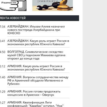
ЛЕНТА НОВОСТЕЙ
АЗЕРБАЙДЖАН. Ильхам Алиев назначил
7:34
нового постпреда Азербайджана при
ЮНЕСКО
АЗЕРБАЙДЖАН. Какую роль играет Россия в
6:41
экономиках республик Южного Кавказа?
ВОЛГОГРАД. Символическое соседство:
4:50
музей СВО у подножия Мамаева кургана
откроют до конца года
АРМЕНИЯ. Какую роль играет Россия в
2:12
экономиках республик Южного Кавказа?
АРМЕНИЯ. Вопросы сотрудничества между
1:40
РФ и Арменией обсудили Матвиенко и
Рубинян
АРМЕНИЯ. Россия готова продолжать
1:29
концессию в Армении – Оверчук
АРМЕНИЯ. Квалификация Лиги
1:27
конференций: "Карабах" уступил, "Ноа"