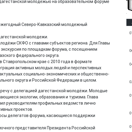
ал ежегодный Северо-Кавказский молодежный
0
дагестанской молодежи.
лодёжи СКФО с главами субъектов региона. Для Главы
 экскурсия по площадкам форума, с посещением
0
зского федерального округа.
в Ставропольском крае с 2010 года в формате
0
еграция активных молодых людей и перспективных
 актуальных социально-экономических и общественно-
льного округа и Российской Федерации в целом.
0
тречу с делегацией дагестанской молодёжи. Молодые
0
ающиеся экологии, образования и туризма. Глава
учил руководителям профильных ведомств лично
ивных проектов.
0
росы делегатов форума, касающиеся поддержки
0
мочного представителя Президента Российской