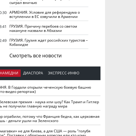
сыграл вничью
АРМЕНИЯ. Условие для референдума о
0:30
вступлении в ЕС озвучили в Армении
ГРУЗИЯ. Причину перебоев со светом
3:41
накануне назвали в Абхазии
ГРУЗИЯ. Грузия ждет российских туристов –
2:49
Кобахидзе
Смотреть все новости
НАМЕДНИ
ДИАСПОРА
ЭКСПРЕСС-ИНФО
ЧНЯ. В Гордали открыли чеченскую боевую башню
ото-видео репортаж)
белевская премия - наука или шоу? Как Трамп и Гитлер
ть не получили главную награду мира
вр ограбили, потому что Франция бедна, как церковная
шь - деньги ушли на Зеленского
омагавки» не для Киева, а для США — роль "голубя
ра". Поставки с обратным адресом или кто кому