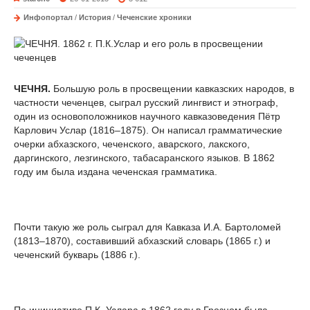
Инфопортал
/
История
/
Чеченские хроники
ЧЕЧНЯ.
Большую роль в просвещении кавказских народов, в
частности чеченцев, сыграл русский лингвист и этнограф,
один из основоположников научного кавказоведения Пётр
Карлович Услар (1816–1875). Он написал грамматические
очерки абхазского, чеченского, аварского, лакского,
даргинского, лезгинского, табасаранского языков. В 1862
году им была издана чеченская грамматика.
Почти такую же роль сыграл для Кавказа И.А. Бартоломей
(1813–1870), составивший абхазский словарь (1865 г.) и
чеченский букварь (1886 г.).