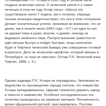
По инициативе П.К. Услара в 1862 году в Грозном была
создана чеченская школа. О чеченской школе и о самих
чеченцах в этом же году Услар писал: «Школа эта
существовала около 7 недель; как я полагаю, образцы
письма чеченцев свидетельствуют, что они в этом отношении
делают значительные успехи, принимая во внимание, что не
далее, как в начале июля (1862 года – Н.Г.) ни один из них
не держал пера в руках; многие, я думаю, никогда не
видывали чинённого пера. Распространение грамотности
идёт весьма быстро и пойдёт быстрее, когда напечатан
будет в Тифлисе чеченский букварь уже совершенно готовый
в рукописи. Дело за чеченским шрифтом, который заказан в
Петербурге, но ещё не прислан» (Услар П.К. Чеченский язык.
Тифлис, 1888, с. 5.).
Однако надежды П.К. Услара не оправдались. Чиновники из
ведомства по просвещению народа считали, что новшества
Услара преждевременны. Царизм стремился держать народ
в темноте и невежестве. Особенно последовательно эта
политика проводилась на окраинах империи. Письменность,
кроме официальной русской, преследовалась. Поэтому