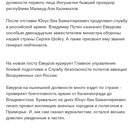
должности первого лица Ингушетии бывший прокурор
республики Махмуд-Али Калиматов.
После отставки Юнус-Бек Баматгиреевич продолжил службу
в российской армии. Владимир Путин назначил Евкурова
оособым двенадцатым заместителем министра обороны
нашей страны Сергея Шойгу. А также присвоил ему звание
генерал-лейтенанта.
На новом посту Евкуров курирует Главное управление
боевой подготовки и Службу безопасности полетов авиации
Вооруженных сил России.
Евкуров на нынешней должности много ездит по стране -
проверяет боеготовность армии от Калининграда до
Владивостока. Буквально на днях Юнус-Бек Баматгиреевич
лично провел инспекцию военных городков и полигонов в
Приморье. И, как сам сказал журналистам, остался весьма
доволен увиденным в частях.