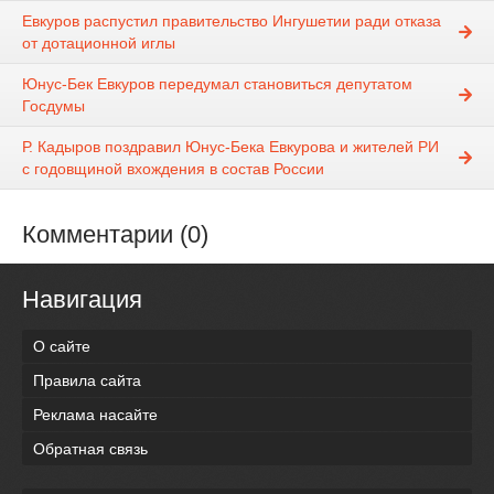
Евкуров распустил правительство Ингушетии ради отказа
от дотационной иглы
Юнус-Бек Евкуров передумал становиться депутатом
Госдумы
Р. Кадыров поздравил Юнус-Бека Евкурова и жителей РИ
с годовщиной вхождения в состав России
Комментарии (0)
Навигация
О сайте
Правила сайта
Реклама насайте
Обратная связь