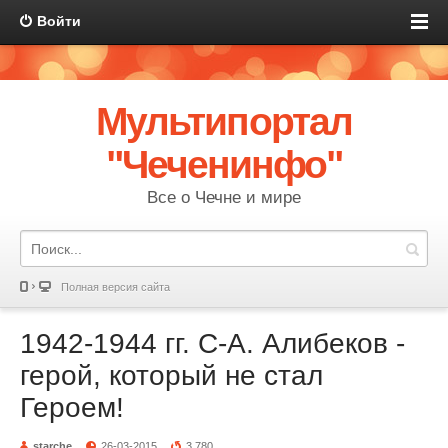
Войти
Мультипортал
"Чеченинфо"
Все о Чечне и мире
Полная версия сайта
1942-1944 гг. С-А. Алибеков -
герой, который не стал
Героем!
starche
26-03-2015
3 780