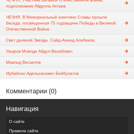
ЧЕЧНЯ. Участник Великой Отечественной войны,
подполковник Абдулла Ахтаев
ЧЕЧНЯ. В Мемориальный комплекс Славы прошла
беседа, посвященная 75 годовщине Победы в Великой
Отечественной Войне.
Свет далекой Звезды. Сайд-Ахмед Алибеков.
Умаров Мовлди Абдул-Вахабович
Мавлид Висаитов
Ирбайхан Адельханович Бейбулатов
Комментарии (0)
Навигация
О сайте
Правила сайта