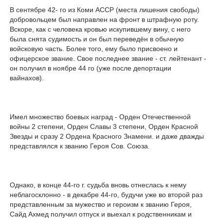
В сентябре 42- го из Коми АССР (места лишения свободы)
добровольцем был направлен на фронт в штрафную роту.
Вскоре, как c человека кровью искупившему вину, с него
была снята судимость и он был переведён в обычную
войсковую часть. Более того, ему было присвоено и
офицерское звание. Свое последнее звание - ст. лейтенант -
он получил в ноябре 44 го (уже после депортации
вайнахов).
Имел множество боевых наград - Орден Отечественной
войны 2 степени, Орден Славы 3 степени, Орден Красной
Звезды и сразу 2 Ордена Красного Знамени. и даже дважды
представлялся к званию Героя Сов. Союза.
Однако, в конце 44-го г. судьба вновь отнеслась к нему
неблагосклонно - в декабре 44-го, будучи уже во второй раз
представленным за мужество и героизм к званию Героя,
Сайд Ахмед получил отпуск и выехал к родственникам и