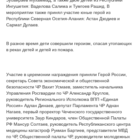
Зубайраев Мухаммад, а также двое детей из Республики
Ингушетия: Ваделова Салима и Тумгоев Рашид. В
мероприятии также принял участие юные герой из
Республики Северная Осетия-Алания: Астан Дзодиев и
Сармат Дулаев.
В разное время дети совершили героизм, спасая утопающих
в реках детей и детей из пожара.
Участие в церемонии награждения приняли Герой России,
секретарь Совета экономической и общественной
безопасности ЧР Вахит Усмаев, заместитель начальника
Управления Росгвардии по ЧР Александр Круглов,
руководитель Регионального Исполкома ВПП «Единая
Россия» Адлан Динаев, депутат Парламента ЧР Аднан
Нагаев, первый проректор Чеченского государственного
университета Заур Киндаров, член Общественной Палаты
РФ Мансур Солтаев, руководитель Республиканского центра
медицины катастроф Рукман Бартиев, представители МВД
по ЧР, Общественной палаты ЧР, руководители молодежных