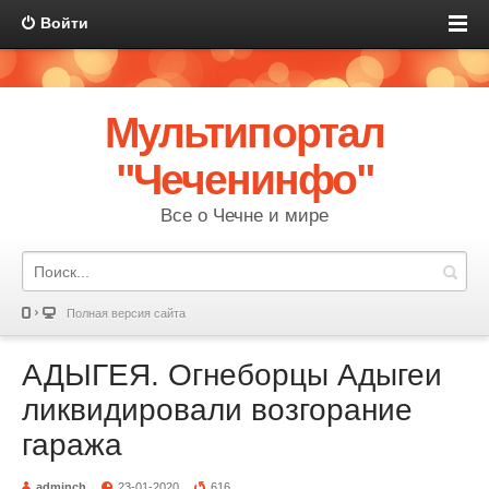
Войти
Мультипортал
"Чеченинфо"
Все о Чечне и мире
Полная версия сайта
АДЫГЕЯ. Огнеборцы Адыгеи
ликвидировали возгорание
гаража
adminch
23-01-2020
616