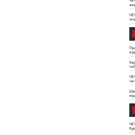
ЧЕ
же
ЧЕ
зн
Пр
жу
Ха
те
ЧЕ
че
Ша
му
ЧЕ
Кур