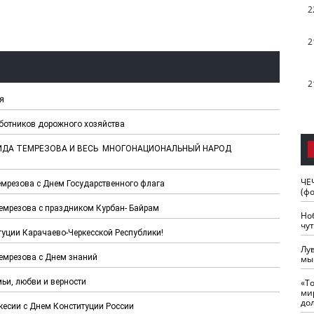
2
2
2
я
аботников дорожного хозяйства
ШИДА ТЕМРЕЗОВА И ВЕСЬ МНОГОНАЦИОНАЛЬНЫЙ НАРОД
ЧЕ
мрезова с Днем Государственного флага
(ф
емрезова с праздником Курбан- Байрам
Но
чу
итуции Карачаево-Черкесской Республики!
Лу
емрезова с Днем знаний
мы
ьи, любви и верности
«Т
ми
до
кесии с Днем Конституции России