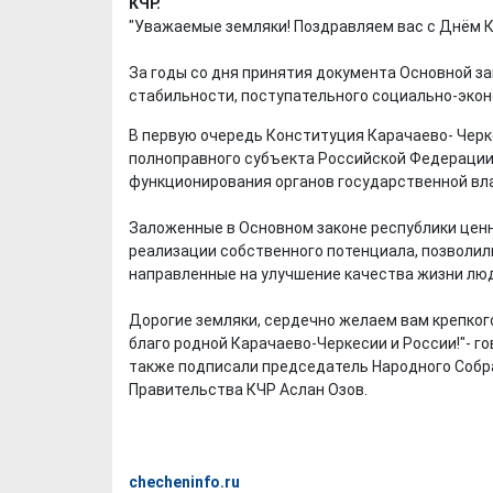
КЧР.
"Уважаемые земляки! Поздравляем вас с Днём 
За годы со дня принятия документа Основной з
стабильности, поступательного социально-эконо
В первую очередь Конституция Карачаево- Черк
полноправного субъекта Российской Федерации
функционирования органов государственной вла
Заложенные в Основном законе республики ценн
реализации собственного потенциала, позволил
направленные на улучшение качества жизни лю
Дорогие земляки, сердечно желаем вам крепкого 
благо родной Карачаево-Черкесии и России!"- г
также подписали председатель Народного Собр
Правительства КЧР Аслан Озов.
checheninfo.ru