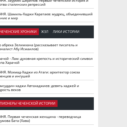
ЧНЯ. Заурбек Шерипов: первый чеченский историк и
ртва сталинских репрессий
ЧНЯ. Шамиль-Хаджи Каратаев: мудрец, объединивший
ание и мир
ЧЕЧЕНСКИЕ ХРОНИКИ
ЖЗЛ
ЛИКИ ИСТОРИИ
о абрека Зелимхана (рассказывает писатель и
рналист Абу Исмаилов)
рачой - Лам: духовная крепость и исторический символ
йпа Харачой
ЧНЯ. Мохмад-Хаджи из Атаги: архитектор союза
ченцев и ингушей
мсуддин-хаджи Автахаджиев: девять хаджей и
дрость веков
ПИОНЕРЫ ЧЕЧЕНСКОЙ ИСТОРИИ
ЧНЯ. Первая чеченская женщина - переводчица
умова Бата (Хава)