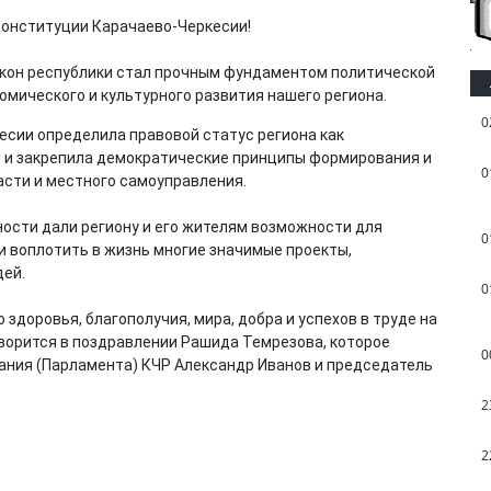
Конституции Карачаево-Черкесии!
акон республики стал прочным фундаментом политической
мического и культурного развития нашего региона.
0
есии определила правовой статус региона как
 и закрепила демократические принципы формирования и
0
сти и местного самоуправления.
ости дали региону и его жителям возможности для
0
и воплотить в жизнь многие значимые проекты,
дей.
0
здоровья, благополучия, мира, добра и успехов в труде на
оворится в поздравлении Рашида Темрезова, которое
0
ания (Парламента) КЧР Александр Иванов и председатель
2
2