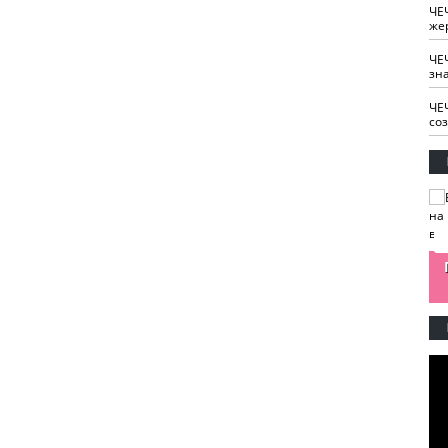
ЧЕ
же
ЧЕ
зн
ЧЕ
со
изайн
Одобряете ли вы
Нужна ли "хартия
Ахмат"
антитабачный
ответственного
законопроект?
блогера"?