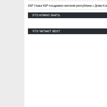
КБР. Глава КБР поздравил жителей республики с Днём К
ЭТО НУЖНО ЗНАТЬ:
ЧТО ЧИТАЮТ. BEST:
Х. Гапураев. Капкан
ЧЕЧНЯ. А. Ту
для Зелимхана (Отр.
"Зелимх
из романа «1овда»)
(Отрыво