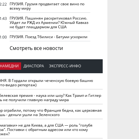
ГРУЗИЯ. Грузия продвигает свое вино по
2:22
всему миру
ГРУЗИЯ. Пашинян раскритиковал Россию.
1:43
Уйдет ли РЖД из Армении? Южный Кавказ
не будет плацдармом для США
ГРУЗИЯ. Поезд Тбилиси - Батуми ускорили
1:00
Смотреть все новости
НАМЕДНИ
ДИАСПОРА
ЭКСПРЕСС-ИНФО
ЧНЯ. В Гордали открыли чеченскую боевую башню
ото-видео репортаж)
белевская премия - наука или шоу? Как Трамп и Гитлер
ть не получили главную награду мира
вр ограбили, потому что Франция бедна, как церковная
шь - деньги ушли на Зеленского
омагавки» не для Киева, а для США — роль "голубя
ра". Поставки с обратным адресом или кто кому
лжен?