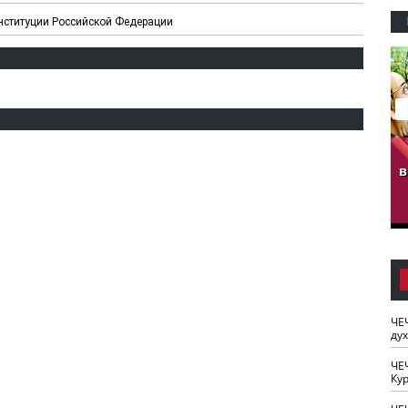
онституции Российской Федерации
гузов.
ЧЕЧНЯ. Обарг Варин
ЧЕЧНЯ. Хьаьжин
ан"
илли
мурд - обарг Вара
в
к)
ЧЕ
ду
ЧЕ
Кур