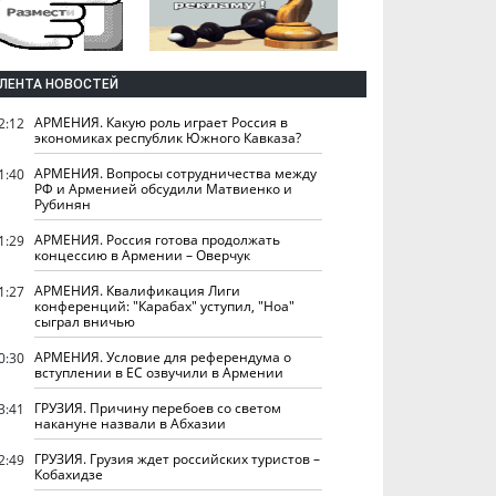
ЛЕНТА НОВОСТЕЙ
АРМЕНИЯ. Какую роль играет Россия в
2:12
экономиках республик Южного Кавказа?
АРМЕНИЯ. Вопросы сотрудничества между
1:40
РФ и Арменией обсудили Матвиенко и
Рубинян
АРМЕНИЯ. Россия готова продолжать
1:29
концессию в Армении – Оверчук
АРМЕНИЯ. Квалификация Лиги
1:27
конференций: "Карабах" уступил, "Ноа"
сыграл вничью
АРМЕНИЯ. Условие для референдума о
0:30
вступлении в ЕС озвучили в Армении
ГРУЗИЯ. Причину перебоев со светом
3:41
накануне назвали в Абхазии
ГРУЗИЯ. Грузия ждет российских туристов –
2:49
Кобахидзе