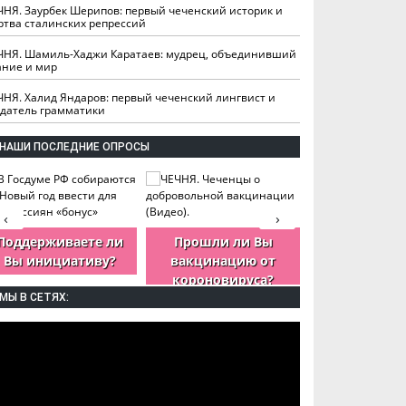
ЧНЯ. Заурбек Шерипов: первый чеченский историк и
ртва сталинских репрессий
ЧНЯ. Шамиль-Хаджи Каратаев: мудрец, объединивший
ание и мир
ЧНЯ. Халид Яндаров: первый чеченский лингвист и
здатель грамматики
НАШИ ПОСЛЕДНИЕ ОПРОСЫ
‹
›
Поддерживаете ли
Прошли ли Вы
Как Вы оцен
Вы инициативу?
вакцинацию от
деятельность
короновируса?
ЧР?
МЫ В СЕТЯХ: