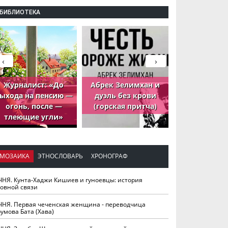
БИБЛИОТЕКА
‹
›
Журналист: «До
Абрек Зелимхан и
Абрек Зели
ыхода на пенсию —
дуэль без крови
петух, ко
огонь, после —
(горская притча)
принёс де
тлеющие угли»
МОЗАИКА
ЭТНОСЛОВАРЬ
ХРОНОГРАФ
ЧНЯ. Кунта-Хаджи Кишиев и гуноевцы: история
ховной связи
ЧНЯ. Первая чеченская женщина - переводчица
умова Бата (Хава)