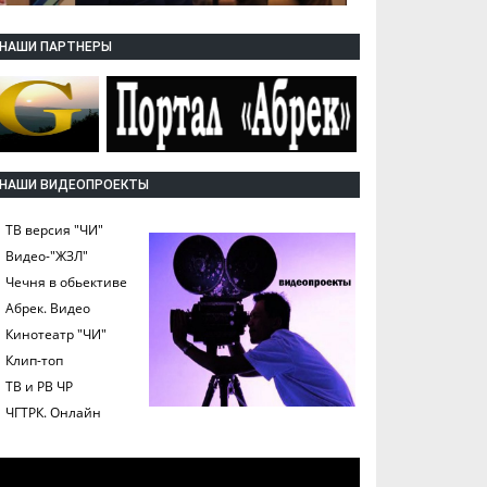
НАШИ ПАРТНЕРЫ
НАШИ ВИДЕОПРОЕКТЫ
ТВ версия "ЧИ"
Видео-"ЖЗЛ"
Чечня в обьективе
Абрек. Видео
Кинотеатр "ЧИ"
Клип-топ
ТВ и РВ ЧР
ЧГТРК. Онлайн