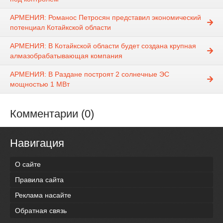
АРМЕНИЯ: Романос Петросян представил экономический
потенциал Котайкской области
АРМЕНИЯ: В Котайкской области будет создана крупная
алмазобрабатывающая компания
АРМЕНИЯ: В Раздане построят 2 солнечные ЭС
мощностью 1 МВт
Комментарии (0)
Навигация
О сайте
Правила сайта
Реклама насайте
Обратная связь