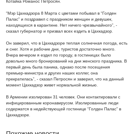
Котайка Романос Петросян.
“Мэр Цахкадзора 8 Марта с цветами побывал в “Голден
Палас” и поздравил с праздником женщин и девушек,
находящихся в карантине. Нет ничего чрезвычайного”, -
сказал губернатор и призвал всех ездить в Цахкадзор.
Он заверил, что в Цахкадзоре теплая солнечная погода, есть
и снег. Хотя и рабочие дни, туристов достаточно много.
Вчера вечером я ездил по городу, в гостиницах было
довольно много бронирований на дни женского праздника. В
первый день была паника, однако после посещения
премьер-министра и других наших коллег, она
прекратилась”, - сказал Петросян и заверил, что на данный
момент Цахкадзор живет нормальной жизнью.
В Армении изолирован 31 человек. Они контактировали с
инфицированным коронавирусом. Изолированные люди
содержатся в недействующей гостинице “Голден Палас” в
Цахкадзоре.
Похожие новости