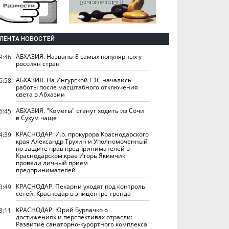
ЛЕНТА НОВОСТЕЙ
АБХАЗИЯ. Названы 8 самых популярных у
9:46
россиян стран
АБХАЗИЯ. На Ингурской ГЭС начались
6:58
работы после масштабного отключения
света в Абхазии
АБХАЗИЯ. "Кометы" станут ходить из Сочи
6:45
в Сухум чаще
КРАСНОДАР. И.о. прокурора Краснодарского
4:39
края Александр Трухин и Уполномоченный
по защите прав предпринимателей в
Краснодарском крае Игорь Якимчик
провели личный прием
предпринимателей
КРАСНОДАР. Пекарни уходят под контроль
3:49
сетей: Краснодар в эпицентре тренда
КРАСНОДАР. Юрий Бурлачко о
3:11
достижениях и перспективах отрасли:
Развитие санаторно-курортного комплекса