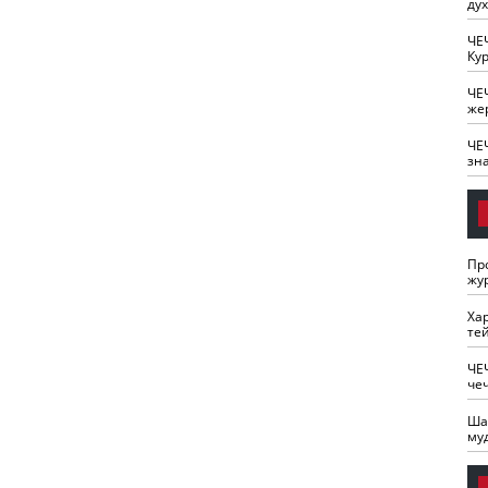
ду
ЧЕ
Кур
ЧЕ
же
ЧЕ
зн
Пр
жу
Ха
те
ЧЕ
че
Ша
му