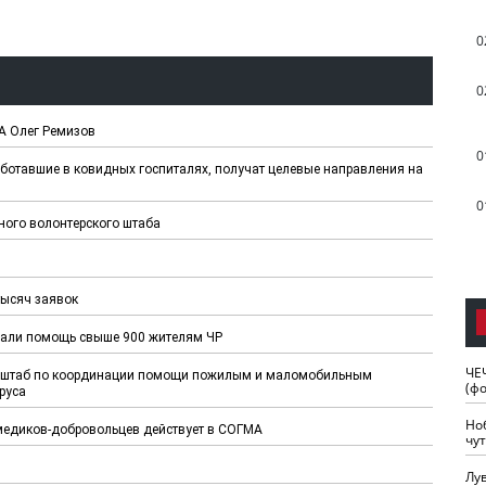
0
0
МА Олег Ремизов
0
ботавшие в ковидных госпиталях, получат целевые направления на
0
ного волонтерского штаба
тысяч заявок
зали помощь свыше 900 жителям ЧР
ЧЕ
ий штаб по координации помощи пожилым и маломобильным
(ф
руса
Но
медиков-добровольцев действует в СОГМА
чу
Лу