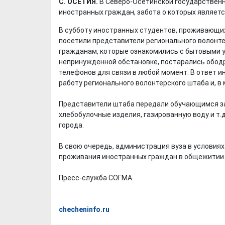
С. ОСЕТИЯ.
В Северо-Осетинской государствен
иностранных граждан, забота о которых являетс
В субботу иностранных студентов, проживающи
посетили представители регионального волонт
гражданам, которые ознакомились с бытовыми у
непринужденной обстановке, постарались ободр
телефонов для связи в любой момент. В ответ 
работу регионального волонтерского штаба и, в 
Представители штаба передали обучающимся за
хлебобулочные изделия, газированную воду и т
города.
В свою очередь, администрация вуза в условия
проживания иностранных граждан в общежитии
Пресс-служба СОГМА
checheninfo.ru