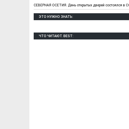
СЕВЕРНАЯ ОСЕТИЯ. День открытых дверей состоялся в 
ЭТО НУЖНО ЗНАТЬ:
ЧТО ЧИТАЮТ. BEST:
Х. Гапураев. Капкан
ЧЕЧНЯ. А. Ту
для Зелимхана (Отр.
"Зелимх
из романа «1овда»)
(Отрыво