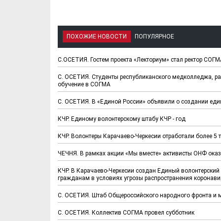
ПОХОЖИЕ НОВОСТИ
ПОПУЛЯРНОЕ
С.ОСЕТИЯ. Гостем проекта «Лекториум» стал ректор СОГ
С. ОСЕТИЯ. Студенты республиканского медколледжа, ра
обучение в СОГМА
С. ОСЕТИЯ. В «Единой России» объявили о создании еди
КЧР. Единому волонтерскому штабу КЧР - год
КЧР. Волонтеры Карачаево-Черкесии отработали более 5 
ЧЕЧНЯ. В рамках акции «Мы вместе» активисты ОНФ ока
КЧР. В Карачаево-Черкесии создан Единый волонтерск
гражданам в условиях угрозы распространения коронави
С. ОСЕТИЯ. Штаб Общероссийского народного фронта и 
С. ОСЕТИЯ. Коллектив СОГМА провел субботник