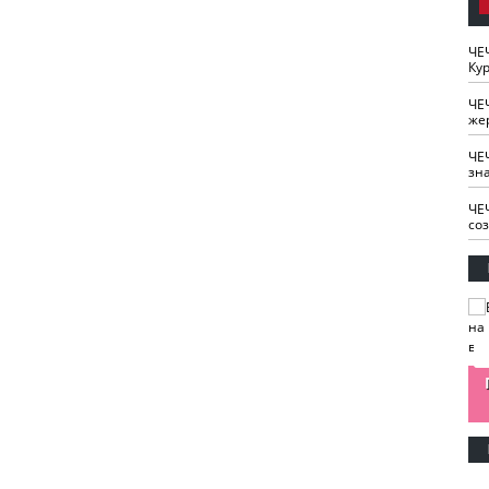
ЧЕ
Кур
ЧЕ
же
ЧЕ
зн
ЧЕ
со
изайн
Одобряете ли вы
Нужна ли "хартия
Ахмат"
антитабачный
ответственного
законопроект?
блогера"?