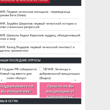
ПИОНЕРЫ ЧЕЧЕНСКОЙ ИСТОРИИ
ЧНЯ. Первая чеченская женщина - переводчица
умова Бата (Хава)
ЧНЯ. Заурбек Шерипов: первый чеченский историк и
ртва сталинских репрессий
ЧНЯ. Шамиль-Хаджи Каратаев: мудрец, объединивший
ание и мир
ЧНЯ. Халид Яндаров: первый чеченский лингвист и
здатель грамматики
НАШИ ПОСЛЕДНИЕ ОПРОСЫ
‹
›
Поддерживаете ли
Прошли ли Вы
Как Вы оцен
Вы инициативу?
вакцинацию от
деятельность
короновируса?
ЧР?
МЫ В СЕТЯХ: