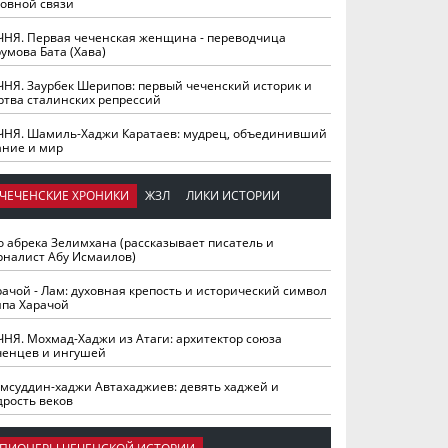
ховной связи
ЧНЯ. Первая чеченская женщина - переводчица
умова Бата (Хава)
ЧНЯ. Заурбек Шерипов: первый чеченский историк и
ртва сталинских репрессий
ЧНЯ. Шамиль-Хаджи Каратаев: мудрец, объединивший
ание и мир
ЧЕЧЕНСКИЕ ХРОНИКИ
ЖЗЛ
ЛИКИ ИСТОРИИ
о абрека Зелимхана (рассказывает писатель и
рналист Абу Исмаилов)
рачой - Лам: духовная крепость и исторический символ
йпа Харачой
ЧНЯ. Мохмад-Хаджи из Атаги: архитектор союза
ченцев и ингушей
мсуддин-хаджи Автахаджиев: девять хаджей и
дрость веков