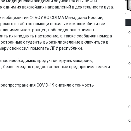
ной медицинской академии обучаются свыше 400
я одним из важнейших направлений в деятельности вуза.
х в общежитии ФГБОУ ВО СОГМА Минздрава России,
ерского штаба по помощи пожилым и маломобильным
словиями иностранцев, побеседовали с ними в
0
ить их и поднять настроение, а также сообщили номера
иностранные студенты выразили желание включиться в
0
меру своих сил, помогать ЛПУ республики.
пас необходимых продуктов: крупы, макароны,
0
.д., безвозмездно предоставленные предпринимателями
0
х распространения COVID-19 снизила стоимость
.
0
0