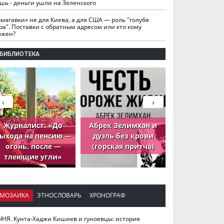
шь - деньги ушли на Зеленского
омагавки» не для Киева, а для США — роль "голубя
ра". Поставки с обратным адресом или кто кому
лжен?
БИБЛИОТЕКА
‹
›
Журналист: «До
Абрек Зелимхан и
Абрек Зели
ыхода на пенсию —
дуэль без крови
петух, ко
огонь, после —
(горская притча)
принёс де
тлеющие угли»
МОЗАИКА
ЭТНОСЛОВАРЬ
ХРОНОГРАФ
ЧНЯ. Кунта-Хаджи Кишиев и гуноевцы: история