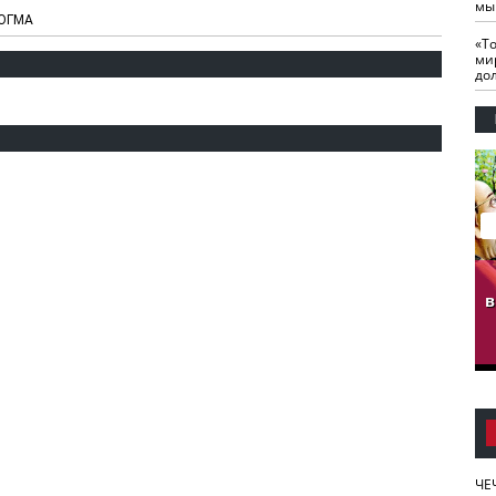
мы
СОГМА
«Т
ми
до
гузов.
ЧЕЧНЯ. Обарг Варин
ЧЕЧНЯ. Хьаьжин
ан"
илли
мурд - обарг Вара
в
к)
ЧЕ