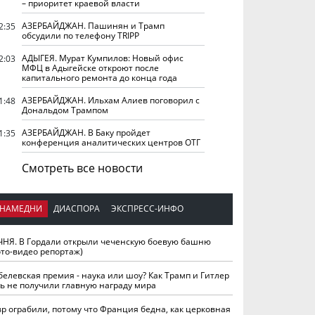
– приоритет краевой власти
АЗЕРБАЙДЖАН. Пашинян и Трамп
2:35
обсудили по телефону TRIPP
АДЫГЕЯ. Мурат Кумпилов: Новый офис
2:03
МФЦ в Адыгейске откроют после
капитального ремонта до конца года
АЗЕРБАЙДЖАН. Ильхам Алиев поговорил с
1:48
Дональдом Трампом
АЗЕРБАЙДЖАН. В Баку пройдет
1:35
конференция аналитических центров ОТГ
Смотреть все новости
НАМЕДНИ
ДИАСПОРА
ЭКСПРЕСС-ИНФО
ЧНЯ. В Гордали открыли чеченскую боевую башню
ото-видео репортаж)
белевская премия - наука или шоу? Как Трамп и Гитлер
ть не получили главную награду мира
вр ограбили, потому что Франция бедна, как церковная