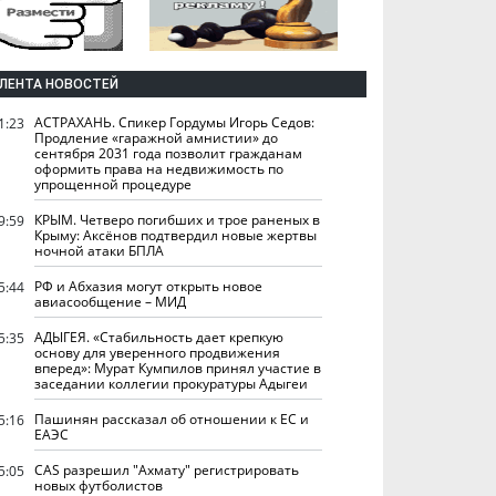
ЛЕНТА НОВОСТЕЙ
АСТРАХАНЬ. Спикер Гордумы Игорь Седов:
1:23
Продление «гаражной амнистии» до
сентября 2031 года позволит гражданам
оформить права на недвижимость по
упрощенной процедуре
КРЫМ. Четверо погибших и трое раненых в
9:59
Крыму: Аксёнов подтвердил новые жертвы
ночной атаки БПЛА
РФ и Абхазия могут открыть новое
5:44
авиасообщение – МИД
АДЫГЕЯ. «Стабильность дает крепкую
5:35
основу для уверенного продвижения
вперед»: Мурат Кумпилов принял участие в
заседании коллегии прокуратуры Адыгеи
Пашинян рассказал об отношении к ЕС и
5:16
ЕАЭС
CAS разрешил "Ахмату" регистрировать
5:05
новых футболистов