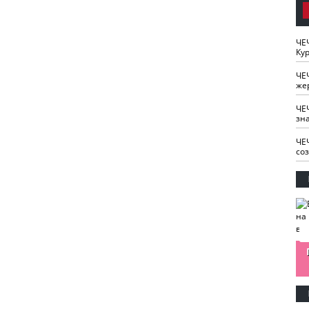
ЧЕ
Кур
ЧЕ
же
ЧЕ
зн
ЧЕ
со
изайн
Одобряете ли вы
Нужна ли "хартия
Ахмат"
антитабачный
ответственного
законопроект?
блогера"?