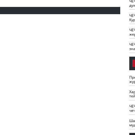
ЧЕ
ду
ЧЕ
Кур
ЧЕ
же
ЧЕ
зн
Пр
жу
Ха
те
ЧЕ
че
Ша
му