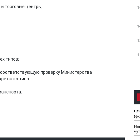
, и торговые центры;
1
1
1
1
ех типов;
т соответствующую проверку Министерства
кретного типа.
ранспорта.
ЧЕ
(ф
Но
чу