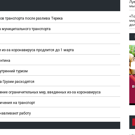
Лу
мы
«Т
ов транспорта после разлива Терека
ми
до
а муниципального транспорта
 из-за коронавируса продлится до 1 марта
антина
утренний туризм
гузов.
ЧЕЧНЯ. Обарг Варин
ЧЕЧНЯ. Хьаьжин
а Грузии расходятся
ан"
илли
мурд - обарг Вара
в
к)
ение ограничительных мер, введенных из-за коронавируса
ичения на транспорт
навливают работу