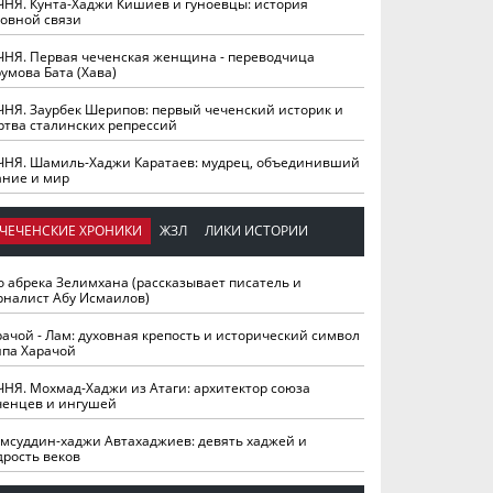
ЧНЯ. Кунта-Хаджи Кишиев и гуноевцы: история
ховной связи
ЧНЯ. Первая чеченская женщина - переводчица
умова Бата (Хава)
ЧНЯ. Заурбек Шерипов: первый чеченский историк и
ртва сталинских репрессий
ЧНЯ. Шамиль-Хаджи Каратаев: мудрец, объединивший
ание и мир
ЧЕЧЕНСКИЕ ХРОНИКИ
ЖЗЛ
ЛИКИ ИСТОРИИ
о абрека Зелимхана (рассказывает писатель и
рналист Абу Исмаилов)
рачой - Лам: духовная крепость и исторический символ
йпа Харачой
ЧНЯ. Мохмад-Хаджи из Атаги: архитектор союза
ченцев и ингушей
мсуддин-хаджи Автахаджиев: девять хаджей и
дрость веков