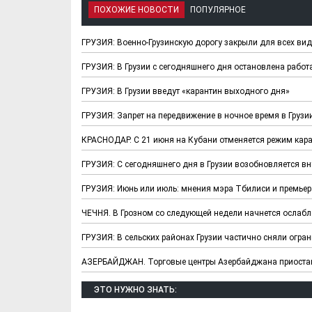
ПОХОЖИЕ НОВОСТИ
ПОПУЛЯРНОЕ
ГРУЗИЯ: Военно-Грузинскую дорогу закрыли для всех вид
ГРУЗИЯ: В Грузии с сегодняшнего дня остановлена работ
ГРУЗИЯ: В Грузии введут «карантин выходного дня»
ГРУЗИЯ: Запрет на передвижение в ночное время в Грузии
КРАСНОДАР. С 21 июня на Кубани отменяется режим кар
ГРУЗИЯ: С сегодняшнего дня в Грузии возобновляется вн
Х. Гапураев. Капкан
ЧЕЧНЯ. А. Ту
ГРУЗИЯ: Июнь или июль: мнения мэра Тбилиси и премьер
для Зелимхана (Отр.
"Зелимх
из романа «1овда»)
(Отрыво
ЧЕЧНЯ. В Грозном со следующей недели начнется ослабл
ГРУЗИЯ: В сельских районах Грузии частично сняли огран
АЗЕРБАЙДЖАН. Торговые центры Азербайджана приоста
ЭТО НУЖНО ЗНАТЬ: