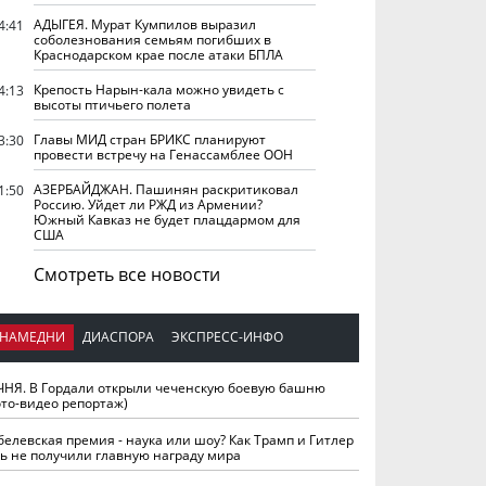
АДЫГЕЯ. Мурат Кумпилов выразил
4:41
соболезнования семьям погибших в
Краснодарском крае после атаки БПЛА
Крепость Нарын-кала можно увидеть с
4:13
высоты птичьего полета
Главы МИД стран БРИКС планируют
3:30
провести встречу на Генассамблее ООН
АЗЕРБАЙДЖАН. Пашинян раскритиковал
1:50
Россию. Уйдет ли РЖД из Армении?
Южный Кавказ не будет плацдармом для
США
Смотреть все новости
НАМЕДНИ
ДИАСПОРА
ЭКСПРЕСС-ИНФО
ЧНЯ. В Гордали открыли чеченскую боевую башню
ото-видео репортаж)
белевская премия - наука или шоу? Как Трамп и Гитлер
ть не получили главную награду мира