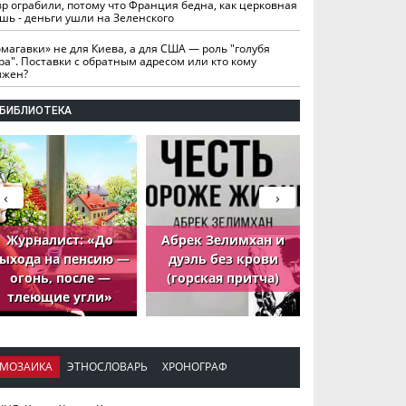
вр ограбили, потому что Франция бедна, как церковная
шь - деньги ушли на Зеленского
омагавки» не для Киева, а для США — роль "голубя
ра". Поставки с обратным адресом или кто кому
лжен?
БИБЛИОТЕКА
‹
›
Журналист: «До
Абрек Зелимхан и
Абрек Зели
ыхода на пенсию —
дуэль без крови
петух, ко
огонь, после —
(горская притча)
принёс де
тлеющие угли»
МОЗАИКА
ЭТНОСЛОВАРЬ
ХРОНОГРАФ