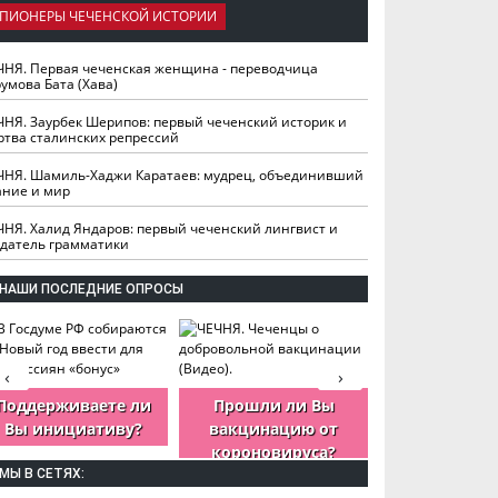
ПИОНЕРЫ ЧЕЧЕНСКОЙ ИСТОРИИ
ЧНЯ. Первая чеченская женщина - переводчица
умова Бата (Хава)
ЧНЯ. Заурбек Шерипов: первый чеченский историк и
ртва сталинских репрессий
ЧНЯ. Шамиль-Хаджи Каратаев: мудрец, объединивший
ание и мир
ЧНЯ. Халид Яндаров: первый чеченский лингвист и
здатель грамматики
НАШИ ПОСЛЕДНИЕ ОПРОСЫ
‹
›
Поддерживаете ли
Прошли ли Вы
Как Вы оцен
Вы инициативу?
вакцинацию от
деятельность
короновируса?
ЧР?
МЫ В СЕТЯХ: