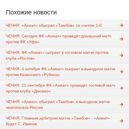
Похожие новости
ЧЕЧНЯ. «Ахмат» обыграл «Тамбов» со счетом 1-0
ЧЕЧНЯ. Сегодня ФК «Ахмат» проведёт домашний матч
против ФК «Уфа»
ЧЕЧНЯ. ФК «Ахмат» сыграет в гостевом матче против
клуба «Ростов»
ЧЕЧНЯ. 4 октября ФК «Ахмат» сыграет в выездном матче
против Казанского «Рубина»
ЧЕЧНЯ. 21 сентября ФК «Ахмат» проведёт гостевой матч
против клуба «Динамо»
ЧЕЧНЯ. «Ахмат» обыграл «Тамбов» в выездном матче
чемпионата России
ЧЕЧНЯ. Главным арбитром матча «Тамбов» - «Ахмат»
будет С. Иванов