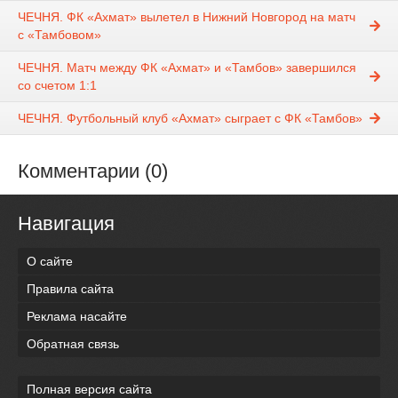
ЧЕЧНЯ. ФК «Ахмат» вылетел в Нижний Новгород на матч
с «Тамбовом»
ЧЕЧНЯ. Матч между ФК «Ахмат» и «Тамбов» завершился
со счетом 1:1
ЧЕЧНЯ. Футбольный клуб «Ахмат» сыграет с ФК «Тамбов»
Комментарии (0)
Навигация
О сайте
Правила сайта
Реклама насайте
Обратная связь
Полная версия сайта