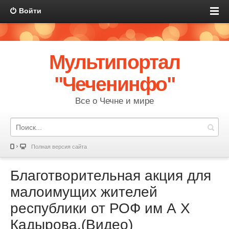
Войти
Мультипортал
"Чеченинфо"
Все о Чечне и мире
Полная версия сайта
Благотворительная акция для
малоимущих жителей
республики от РОФ им А Х
Кадырова.(Видео)