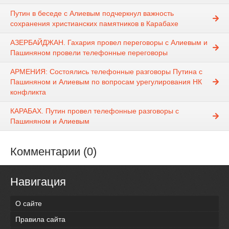
Путин в беседе с Алиевым подчеркнул важность
сохранения христианских памятников в Карабахе
АЗЕРБАЙДЖАН. Гахария провел переговоры с Алиевым и
Пашиняном провели телефонные переговоры
АРМЕНИЯ: Состоялись телефонные разговоры Путина с
Пашиняном и Алиевым по вопросам урегулирования НК
конфликта
КАРАБАХ. Путин провел телефонные разговоры с
Пашиняном и Алиевым
Комментарии (0)
Навигация
О сайте
Правила сайта