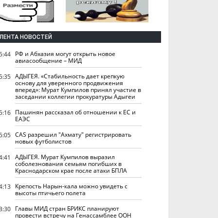
ЛЕНТА НОВОСТЕЙ
РФ и Абхазия могут открыть новое
5:44
авиасообщение – МИД
АДЫГЕЯ. «Стабильность дает крепкую
5:35
основу для уверенного продвижения
вперед»: Мурат Кумпилов принял участие в
заседании коллегии прокуратуры Адыгеи
Пашинян рассказал об отношении к ЕС и
5:16
ЕАЭС
CAS разрешил "Ахмату" регистрировать
5:05
новых футболистов
АДЫГЕЯ. Мурат Кумпилов выразил
4:41
соболезнования семьям погибших в
Краснодарском крае после атаки БПЛА
Крепость Нарын-кала можно увидеть с
4:13
высоты птичьего полета
Главы МИД стран БРИКС планируют
3:30
провести встречу на Генассамблее ООН