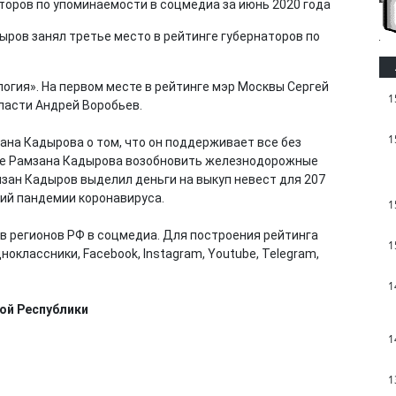
ыров занял третье место в рейтинге губернаторов по
гия». На первом месте в рейтинге мэр Москвы Сергей
1
ласти Андрей Воробьев.
1
ана Кадырова о том, что он поддерживает все без
ие Рамзана Кадырова возобновить железнодорожные
мзан Кадыров выделил деньги на выкуп невест для 207
вий пандемии коронавируса.
1
в регионов РФ в соцмедиа. Для построения рейтинга
1
ноклассники, Facebook, Instagram, Youtube, Telegram,
1
ой Республики
1
1