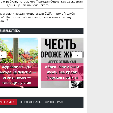
вр ограбили, потому что Франция бедна, как церковная
шь - деньги ушли на Зеленского
омагавки» не для Киева, а для США — роль "голубя
ра". Поставки с обратным адресом или кто кому
лжен?
БИБЛИОТЕКА
‹
›
Журналист: «До
Абрек Зелимхан и
Абрек Зели
ыхода на пенсию —
дуэль без крови
петух, ко
огонь, после —
(горская притча)
принёс де
тлеющие угли»
МОЗАИКА
ЭТНОСЛОВАРЬ
ХРОНОГРАФ