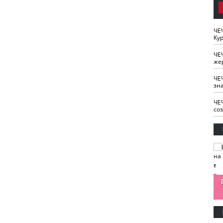
ЧЕ
Кур
ЧЕ
же
ЧЕ
зн
ЧЕ
со
изайн
Одобряете ли вы
Нужна ли "хартия
Ахмат"
антитабачный
ответственного
законопроект?
блогера"?