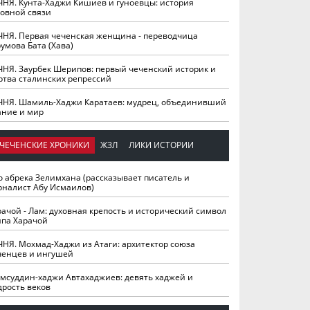
ЧНЯ. Кунта-Хаджи Кишиев и гуноевцы: история
ховной связи
ЧНЯ. Первая чеченская женщина - переводчица
умова Бата (Хава)
ЧНЯ. Заурбек Шерипов: первый чеченский историк и
ртва сталинских репрессий
ЧНЯ. Шамиль-Хаджи Каратаев: мудрец, объединивший
ание и мир
ЧЕЧЕНСКИЕ ХРОНИКИ
ЖЗЛ
ЛИКИ ИСТОРИИ
о абрека Зелимхана (рассказывает писатель и
рналист Абу Исмаилов)
рачой - Лам: духовная крепость и исторический символ
йпа Харачой
ЧНЯ. Мохмад-Хаджи из Атаги: архитектор союза
ченцев и ингушей
мсуддин-хаджи Автахаджиев: девять хаджей и
дрость веков