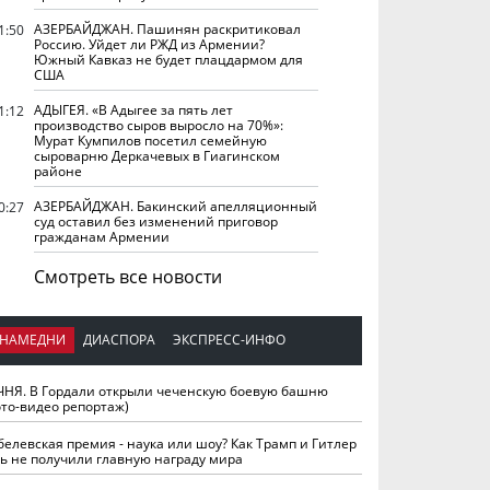
АЗЕРБАЙДЖАН. Пашинян раскритиковал
1:50
Россию. Уйдет ли РЖД из Армении?
Южный Кавказ не будет плацдармом для
США
АДЫГЕЯ. «В Адыгее за пять лет
1:12
производство сыров выросло на 70%»:
Мурат Кумпилов посетил семейную
сыроварню Деркачевых в Гиагинском
районе
АЗЕРБАЙДЖАН. Бакинский апелляционный
0:27
суд оставил без изменений приговор
гражданам Армении
Смотреть все новости
НАМЕДНИ
ДИАСПОРА
ЭКСПРЕСС-ИНФО
ЧНЯ. В Гордали открыли чеченскую боевую башню
ото-видео репортаж)
белевская премия - наука или шоу? Как Трамп и Гитлер
ть не получили главную награду мира