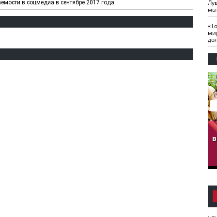
Лу
аемости в соцмедиа в сентябре 2017 года
мы
«Т
ми
до
гузов.
ЧЕЧНЯ. Обарг Варин
ЧЕЧНЯ. Хьаьжин
ан"
илли
мурд - обарг Вара
в
к)