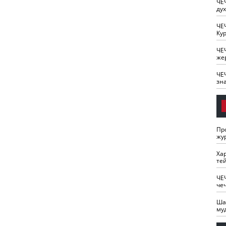
ЧЕ
ду
ЧЕ
Кур
ЧЕ
же
ЧЕ
зн
Пр
жу
Ха
те
ЧЕ
че
Ша
му