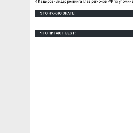
Р. Кадыров - лидер рейтинга глав регионов РФ по упомин
ЭТО НУЖНО ЗНАТЬ:
ЧТО ЧИТАЮТ. BEST:
Х. Гапураев. Капкан
ЧЕЧНЯ. А. Ту
для Зелимхана (Отр.
"Зелимх
из романа «1овда»)
(Отрыво