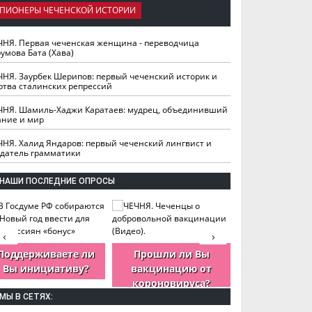
ПИОНЕРЫ ЧЕЧЕНСКОЙ ИСТОРИИ
ЧНЯ. Первая чеченская женщина - переводчица
умова Бата (Хава)
ЧНЯ. Заурбек Шерипов: первый чеченский историк и
ртва сталинских репрессий
ЧНЯ. Шамиль-Хаджи Каратаев: мудрец, объединивший
ание и мир
ЧНЯ. Халид Яндаров: первый чеченский лингвист и
здатель грамматики
НАШИ ПОСЛЕДНИЕ ОПРОСЫ
‹
›
Поддерживаете ли
Прошли ли Вы
Как Вы оцен
Вы инициативу?
вакцинацию от
деятельность
короновируса?
ЧР?
МЫ В СЕТЯХ: