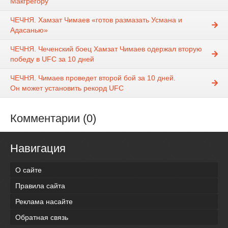
Макгрегору
ЧЕЧНЯ. Хамзат Чимаев «готов размазать Усмана и
Адасанью»
ЧЕЧНЯ. Чеченский боец Хамзат Чимаев одержал вторую
победу в UFC за 10 дней
ЧЕЧНЯ. Чимаев проведет второй бой за 10 дней.
Он может установить рекорд UFC
Комментарии (0)
Навигация
О сайте
Правила сайта
Реклама насайте
Обратная связь