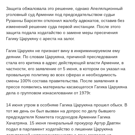
Защита обжаловала это решение, однако Апелялционный
уголовный суд Армении под председательством судьи
Рузанны Барсегян отклонил жалобу адвокатов, оставив без
изменений решение суда первой инстанции. После этого
защита подала ходатайство о замене меры пресечения
Гагику Царукяну с ареста на залог.
Гагик Царукян не признает вину в инкриминируемом ему
деянии. По словам Царукяна, причиной преследования
стала его критика в адрес действующей власти Армении, в
частности, его заявление от 5 июня, в котором он указал на
провальную политику во всех сферах и необходимость
смены 100% состава правительства. После заявления в
прессе появились материалы касающегося Гагика Царукяна
дела о групповом изнасиловании от 1979г.
14 июня утром в особняке Гагика Царукяна прошел обыск. В
тот же день он был вызван на допрос по делу бывшего
председателя Комитета госдоходов Армении Гагика
Хачатряна. 15 июня генеральный прокурор Артур Давтян
подал в парламент ходатайство о лишении Царукяна