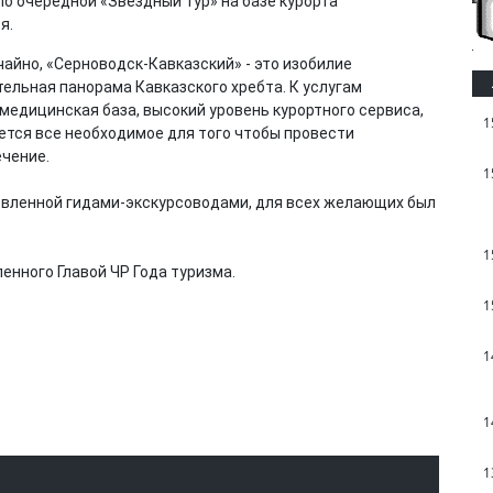
о очередной «Звездный тур» на базе курорта
я.
йно, «Серноводск-Кавказский» - это изобилие
ельная панорама Кавказского хребта. К услугам
медицинская база, высокий уровень курортного сервиса,
1
ется все необходимое для того чтобы провести
чение.
1
товленной гидами-экскурсоводами, для всех желающих был
1
енного Главой ЧР Года туризма.
1
1
1
1