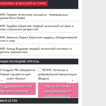
ПИОНЕРЫ ЧЕЧЕНСКОЙ ИСТОРИИ
ЧНЯ. Первая чеченская женщина - переводчица
умова Бата (Хава)
ЧНЯ. Заурбек Шерипов: первый чеченский историк и
ртва сталинских репрессий
ЧНЯ. Шамиль-Хаджи Каратаев: мудрец, объединивший
ание и мир
ЧНЯ. Халид Яндаров: первый чеченский лингвист и
здатель грамматики
НАШИ ПОСЛЕДНИЕ ОПРОСЫ
‹
›
Поддерживаете ли
Прошли ли Вы
Как Вы оцен
Вы инициативу?
вакцинацию от
деятельность
короновируса?
ЧР?
МЫ В СЕТЯХ: