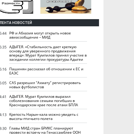
ЛЕНТА НОВОСТЕЙ
РФ и Абхазия могут открыть новое
5:44
авиасообщение – МИД
АДЫГЕЯ. «Стабильность дает крепкую
5:35
основу для уверенного продвижения
вперед»: Мурат Кумпилов принял участие в
заседании коллегии прокуратуры Адыгеи
Пашинян рассказал об отношении к ЕС и
5:16
ЕАЭС
CAS разрешил "Ахмату" регистрировать
5:05
новых футболистов
АДЫГЕЯ. Мурат Кумпилов выразил
4:41
соболезнования семьям погибших в
Краснодарском крае после атаки БПЛА
Крепость Нарын-кала можно увидеть с
4:13
высоты птичьего полета
Главы МИД стран БРИКС планируют
3:30
провести встречу на Генассамблее ООН