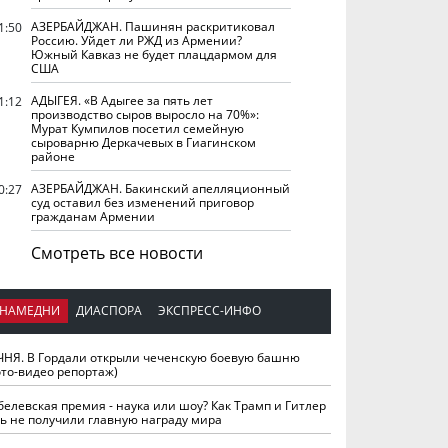
АЗЕРБАЙДЖАН. Пашинян раскритиковал
1:50
Россию. Уйдет ли РЖД из Армении?
Южный Кавказ не будет плацдармом для
США
АДЫГЕЯ. «В Адыгее за пять лет
1:12
производство сыров выросло на 70%»:
Мурат Кумпилов посетил семейную
сыроварню Деркачевых в Гиагинском
районе
АЗЕРБАЙДЖАН. Бакинский апелляционный
0:27
суд оставил без изменений приговор
гражданам Армении
Смотреть все новости
НАМЕДНИ
ДИАСПОРА
ЭКСПРЕСС-ИНФО
ЧНЯ. В Гордали открыли чеченскую боевую башню
ото-видео репортаж)
белевская премия - наука или шоу? Как Трамп и Гитлер
ть не получили главную награду мира