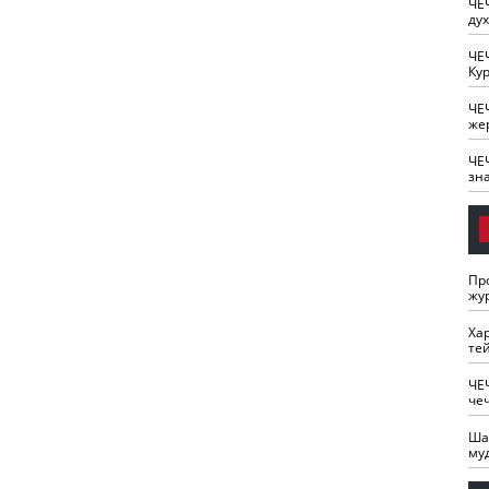
ЧЕ
ду
ЧЕ
Кур
ЧЕ
же
ЧЕ
зн
Пр
жу
Ха
те
ЧЕ
че
Ша
му