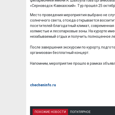
филармонией имени А. Шахбулатова организовал
«Серноводск-Кавказский». Тур прошёл 25 октябр
Место проведения мероприятия выбрано не случа
солнечного света, отсюда открывается восхитит
посетителей благодатный климат, современная 
холмистые и лесопарковые зоны. На курорте име
незабываемый отдых и получить полноценное ле
После завершения экскурсии по курорту, подго
организован бесплатный концерт.
Напомним, мероприятие прошло в рамках объявл
checheninfo.ru
ПОХОЖИЕ НОВОСТИ
ПОПУЛЯРНОЕ