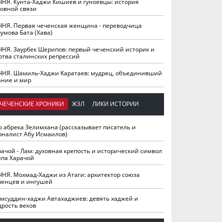
ЧНЯ. Кунта-Хаджи Кишиев и гуноевцы: история
ховной связи
ЧНЯ. Первая чеченская женщина - переводчица
умова Бата (Хава)
ЧНЯ. Заурбек Шерипов: первый чеченский историк и
ртва сталинских репрессий
ЧНЯ. Шамиль-Хаджи Каратаев: мудрец, объединивший
ание и мир
ЧЕЧЕНСКИЕ ХРОНИКИ
ЖЗЛ
ЛИКИ ИСТОРИИ
о абрека Зелимхана (рассказывает писатель и
рналист Абу Исмаилов)
рачой - Лам: духовная крепость и исторический символ
йпа Харачой
ЧНЯ. Мохмад-Хаджи из Атаги: архитектор союза
ченцев и ингушей
мсуддин-хаджи Автахаджиев: девять хаджей и
дрость веков