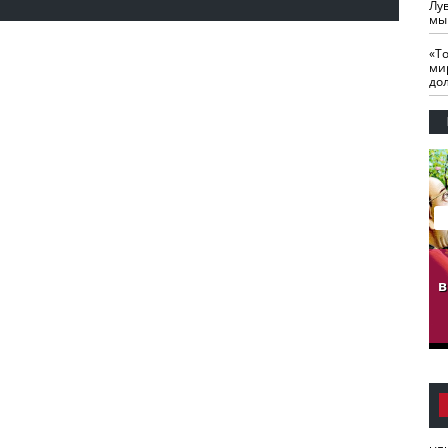
Лу
мы
«Т
ми
до
гузов.
ЧЕЧНЯ. Обарг Варин
ЧЕЧНЯ. Хьаьжин
ан"
илли
мурд - обарг Вара
в
к)