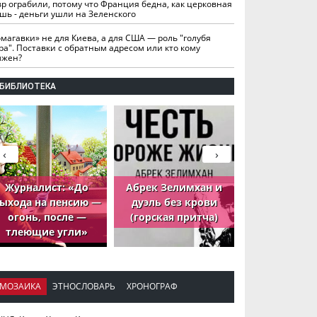
вр ограбили, потому что Франция бедна, как церковная
шь - деньги ушли на Зеленского
омагавки» не для Киева, а для США — роль "голубя
ра". Поставки с обратным адресом или кто кому
лжен?
БИБЛИОТЕКА
‹
›
Журналист: «До
Абрек Зелимхан и
Абрек Зели
ыхода на пенсию —
дуэль без крови
петух, ко
огонь, после —
(горская притча)
принёс де
тлеющие угли»
МОЗАИКА
ЭТНОСЛОВАРЬ
ХРОНОГРАФ