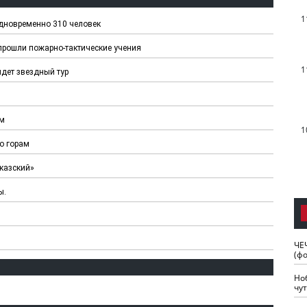
1
одновременно 310 человек
прошли пожарно-тактические учения
1
йдет звездный тур
ам
1
по горам
казский»
ы.
ЧЕ
(ф
Но
чу