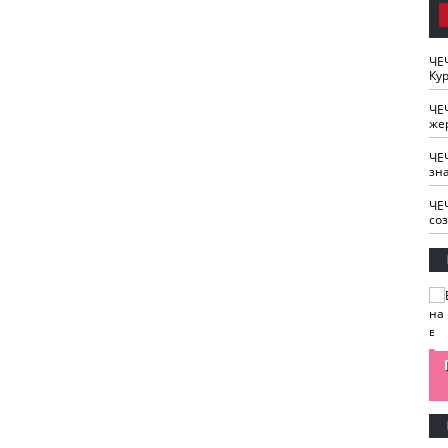
ЧЕ
Кур
ЧЕ
же
ЧЕ
зн
ЧЕ
со
изайн
Одобряете ли вы
Нужна ли "хартия
Ахмат"
антитабачный
ответственного
законопроект?
блогера"?