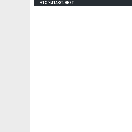
ЧТО ЧИТАЮТ. BEST:
Х. Гапураев. Капкан
ЧЕЧНЯ. А. Ту
для Зелимхана (Отр.
"Зелимх
из романа «1овда»)
(Отрыво