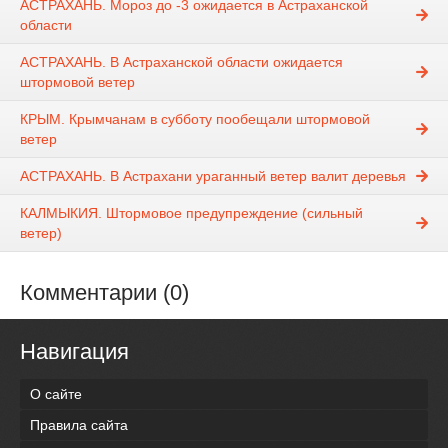
АСТРАХАНЬ. Мороз до -3 ожидается в Астраханской
области
АСТРАХАНЬ. В Астраханской области ожидается
штормовой ветер
КРЫМ. Крымчанам в субботу пообещали штормовой
ветер
АСТРАХАНЬ. В Астрахани ураганный ветер валит деревья
КАЛМЫКИЯ. Штормовое предупреждение (сильный
ветер)
Комментарии (0)
Навигация
О сайте
Правила сайта