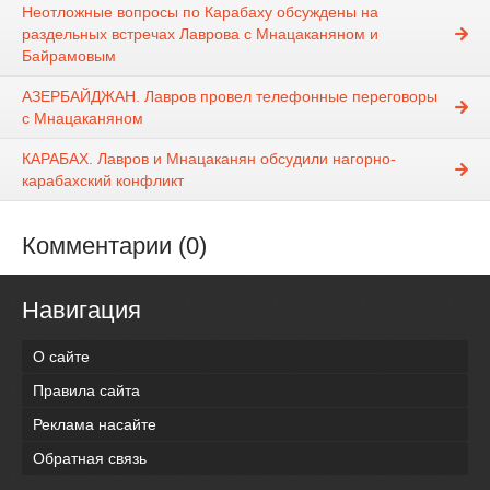
Неотложные вопросы по Карабаху обсуждены на
раздельных встречах Лаврова с Мнацаканяном и
Байрамовым
АЗЕРБАЙДЖАН. Лавров провел телефонные переговоры
с Мнацаканяном
КАРАБАХ. Лавров и Мнацаканян обсудили нагорно-
карабахский конфликт
Комментарии (0)
Навигация
О сайте
Правила сайта
Реклама насайте
Обратная связь