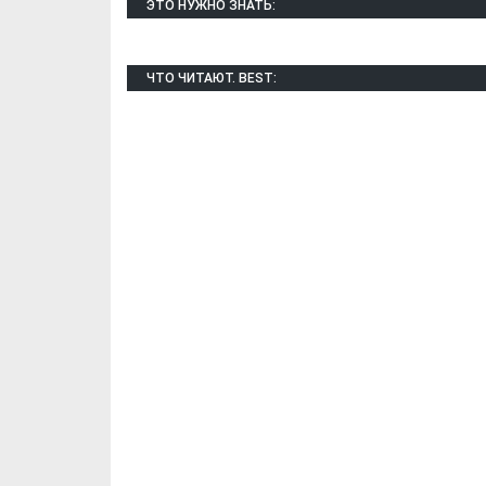
ЭТО НУЖНО ЗНАТЬ:
ЧТО ЧИТАЮТ. BEST:
Х. Гапураев. Капкан
ЧЕЧНЯ. А. Ту
для Зелимхана (Отр.
"Зелимх
из романа «1овда»)
(Отрыво