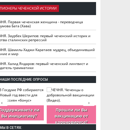
ПИОНЕРЫ ЧЕЧЕНСКОЙ ИСТОРИИ
ЧНЯ. Первая чеченская женщина - переводчица
умова Бата (Хава)
ЧНЯ. Заурбек Шерипов: первый чеченский историк и
ртва сталинских репрессий
ЧНЯ. Шамиль-Хаджи Каратаев: мудрец, объединивший
ание и мир
ЧНЯ. Халид Яндаров: первый чеченский лингвист и
здатель грамматики
НАШИ ПОСЛЕДНИЕ ОПРОСЫ
‹
›
Поддерживаете ли
Прошли ли Вы
Как Вы оцен
Вы инициативу?
вакцинацию от
деятельность
короновируса?
ЧР?
МЫ В СЕТЯХ: