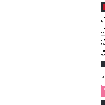
ЧЕ
Кур
ЧЕ
же
ЧЕ
зн
ЧЕ
со
изайн
Одобряете ли вы
Нужна ли "хартия
Ахмат"
антитабачный
ответственного
законопроект?
блогера"?