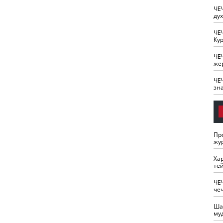
ЧЕ
ду
ЧЕ
Кур
ЧЕ
же
ЧЕ
зн
Пр
жу
Ха
те
ЧЕ
че
Ша
му