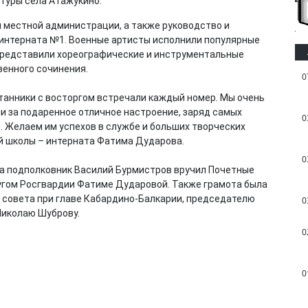
туры села Атажукино.
 местной администрации, а также руководство и
 интерната №1. Военные артисты исполнили популярные
 представили хореографические и инструментальные
венного сочинения.
0
танники с восторгом встречали каждый номер. Мы очень
и за подаренное отличное настроение, заряд самых
0
 Желаем им успехов в службе и больших творческих
ой школы – интерната Фатима Дударова.
0
ва подполковник Василий Бурмистров вручил Почетные
гом Росгвардии Фатиме Дударовой. Также грамота была
 совета при главе Кабардино-Балкарии, председателю
0
Николаю Шуброву.
0
0