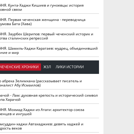
ЧНЯ. Кунта-Хаджи Кишиев и гуноевцы: история
ховной связи
ЧНЯ. Первая чеченская женщина - переводчица
умова Бата (Хава)
ЧНЯ. Заурбек Шерипов: первый чеченский историк и
ртва сталинских репрессий
ЧНЯ. Шамиль-Хаджи Каратаев: мудрец, объединивший
ание и мир
ЧЕЧЕНСКИЕ ХРОНИКИ
ЖЗЛ
ЛИКИ ИСТОРИИ
о абрека Зелимхана (рассказывает писатель и
рналист Абу Исмаилов)
рачой - Лам: духовная крепость и исторический символ
йпа Харачой
ЧНЯ. Мохмад-Хаджи из Атаги: архитектор союза
ченцев и ингушей
мсуддин-хаджи Автахаджиев: девять хаджей и
дрость веков