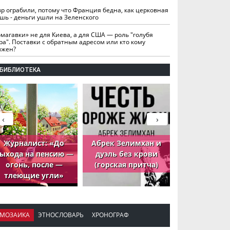
вр ограбили, потому что Франция бедна, как церковная
шь - деньги ушли на Зеленского
омагавки» не для Киева, а для США — роль "голубя
ра". Поставки с обратным адресом или кто кому
лжен?
БИБЛИОТЕКА
‹
›
Журналист: «До
Абрек Зелимхан и
Абрек Зели
ыхода на пенсию —
дуэль без крови
петух, ко
огонь, после —
(горская притча)
принёс де
тлеющие угли»
МОЗАИКА
ЭТНОСЛОВАРЬ
ХРОНОГРАФ