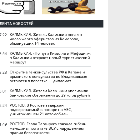
ЛЕНТА НОВОСТЕЙ
КАЛМЫКИЯ. Житель Калмыкии попал в
7:22
число жертв аферистов из Кемерово,
обманувших 14 человек
КАЛМЫКИЯ. «По пути Кирилла и Мефодия»:
3:54
в Калмыкии откроют новый туристический
маршрут
Открытие генконсульства РФ в Капане и
3:23
армянского консульства во Владикавказе
остаются в повестке — дипломат
КАЛМЫКИЯ. Жители Калмыкии увеличили
3:01
банковские сбережения до 29 млрд рублей
РОСТОВ. В Ростове задержан
2:24
подозреваемый в пожаре на АЗС,
уничтожившем 21 автомобиль
РОСТОВ. Глава Таганрога связала гибель
1:49
женщины при атаке ВСУ с нарушением
правил безопасности