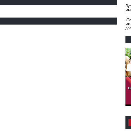
Лу
мы
«Т
ми
до
гузов.
ЧЕЧНЯ. Обарг Варин
ЧЕЧНЯ. Хьаьжин
ан"
илли
мурд - обарг Вара
в
к)