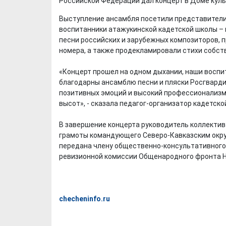
Российской Федерации дал концерт в Доме куль
Выступление ансамбля посетили представители
воспитанники атажукинской кадетской школы –
песни российских и зарубежных композиторов,
номера, а также продекламировали стихи собст
«Концерт прошел на одном дыхании, наши воспи
благодарны ансамблю песни и пляски Росгварди
позитивных эмоций и высокий профессионализм.
высот», - сказала педагог-организатор кадетск
В завершение концерта руководитель коллекти
грамоты командующего Северо-Кавказским окру
передана члену общественно-консультативного
ревизионной комиссии Общенародного фронта 
checheninfo.ru