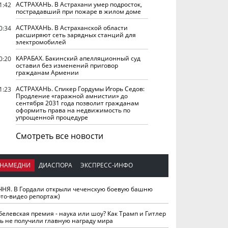
АСТРАХАНЬ. В Астрахани умер подросток,
1:42
пострадавший при пожаре в жилом доме
АСТРАХАНЬ. В Астраханской области
0:34
расширяют сеть зарядных станций для
электромобилей
КАРАБАХ. Бакинский апелляционный суд
0:20
оставил без изменений приговор
гражданам Армении
АСТРАХАНЬ. Спикер Гордумы Игорь Седов:
1:23
Продление «гаражной амнистии» до
сентября 2031 года позволит гражданам
оформить права на недвижимость по
упрощенной процедуре
Смотреть все новости
НАМЕДНИ
ДИАСПОРА
ЭКСПРЕСС-ИНФО
ЧНЯ. В Гордали открыли чеченскую боевую башню
ото-видео репортаж)
белевская премия - наука или шоу? Как Трамп и Гитлер
ть не получили главную награду мира