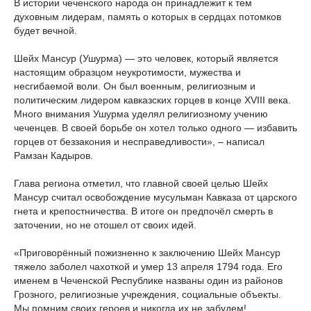
В истории чеченского народа он принадлежит к тем
духовным лидерам, память о которых в сердцах потомков
будет вечной.
⠀
Шейх Мансур (Ушурма) — это человек, который является
настоящим образцом неукротимости, мужества и
несгибаемой воли. Он был военным, религиозным и
политическим лидером кавказских горцев в конце XVIII века.
Много внимания Ушурма уделял религиозному учению
чеченцев. В своей борьбе он хотел только одного — избавить
горцев от беззакония и несправедливости», – написал
Рамзан Кадыров.
⠀
Глава региона отметил, что главной своей целью Шейх
Мансур считал освобождение мусульман Кавказа от царского
гнета и крепостничества. В итоге он предпочёл смерть в
заточении, но не отошел от своих идей.
⠀
«Приговорённый пожизненно к заключению Шейх Мансур
тяжело заболел чахоткой и умер 13 апреля 1794 года. Его
именем в Чеченской Республике названы один из районов
Грозного, религиозные учреждения, социальные объекты.
Мы помним своих героев и никогда их не забудем!