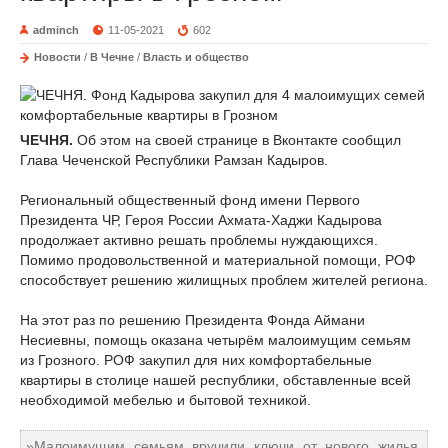
adminch
11-05-2021
602
Новости
/
В Чечне
/
Власть и общество
ЧЕЧНЯ.
Об этом на своей странице в Вконтакте сообщил
Глава Чеченской Республики Рамзан Кадыров.
⠀
Региональный общественный фонд имени Первого
Президента ЧР, Героя России Ахмата-Хаджи Кадырова
продолжает активно решать проблемы нуждающихся.
Помимо продовольственной и материальной помощи, РОФ
способствует решению жилищных проблем жителей региона.
⠀
На этот раз по решению Президента Фонда Аймани
Несиевны, помощь оказана четырём малоимущим семьям
из Грозного. РОФ закупил для них комфортабельные
квартиры в столице нашей республики, обставленные всей
необходимой мебелью и бытовой техникой.
⠀
»Малоимущим семьям вручили ключи от нового жилья.