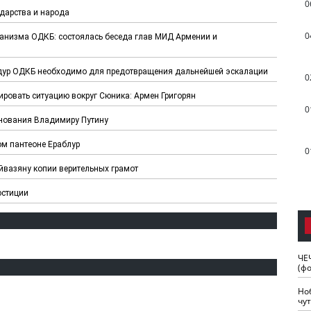
0
дарства и народа
0
анизма ОДКБ: состоялась беседа глав МИД Армении и
дур ОДКБ необходимо для предотвращения дальнейшей эскалации
0
ровать ситуацию вокруг Сюника: Армен Григорян
0
нования Владимиру Путину
ом пантеоне Ераблур
0
вазяну копии верительных грамот
юстиции
ЧЕ
(ф
Но
чу