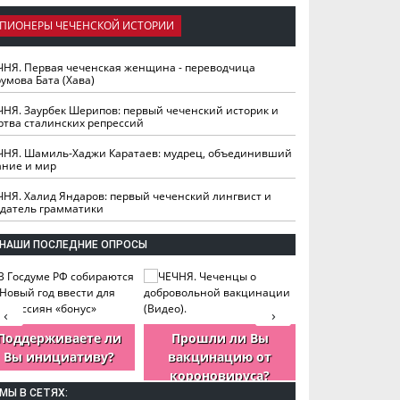
ПИОНЕРЫ ЧЕЧЕНСКОЙ ИСТОРИИ
ЧНЯ. Первая чеченская женщина - переводчица
умова Бата (Хава)
ЧНЯ. Заурбек Шерипов: первый чеченский историк и
ртва сталинских репрессий
ЧНЯ. Шамиль-Хаджи Каратаев: мудрец, объединивший
ание и мир
ЧНЯ. Халид Яндаров: первый чеченский лингвист и
здатель грамматики
НАШИ ПОСЛЕДНИЕ ОПРОСЫ
‹
›
Поддерживаете ли
Прошли ли Вы
Как Вы оцен
Вы инициативу?
вакцинацию от
деятельность
короновируса?
ЧР?
МЫ В СЕТЯХ: