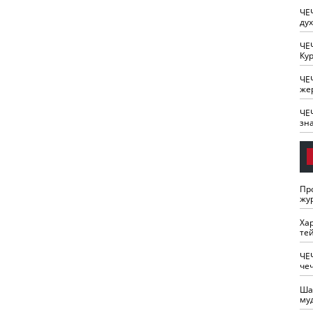
ЧЕ
ду
ЧЕ
Кур
ЧЕ
же
ЧЕ
зн
Пр
жу
Ха
те
ЧЕ
че
Ша
му