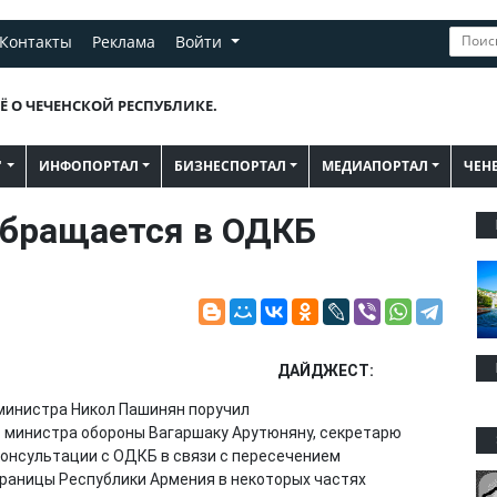
Контакты
Реклама
Войти
Ё О ЧЕЧЕНСКОЙ РЕСПУБЛИКЕ.
"
ИНФОПОРТАЛ
БИЗНЕСПОРТАЛ
МЕДИАПОРТАЛ
ЧЕН
бращается в ОДКБ
ДАЙДЖЕСТ:
инистра Никол Пашинян поручил
.о. министра обороны Вагаршаку Арутюняну, секретарю
консультации с ОДКБ в связи с пересечением
раницы Республики Армения в некоторых частях