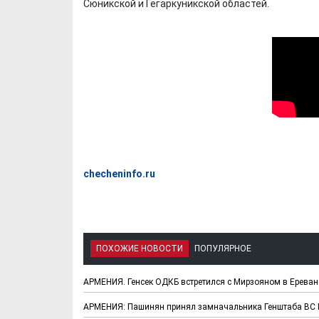
Сюникской и Гегаркуникской областей.
checheninfo.ru
ПОХОЖИЕ НОВОСТИ
ПОПУЛЯРНОЕ
АРМЕНИЯ. Генсек ОДКБ встретился с Мирзояном в Ереван
АРМЕНИЯ: Пашинян принял замначальника Генштаба ВС Р