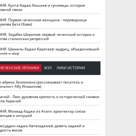
ЧНЯ. Кунта-Хаджи Кишиев и гуноевцы: история
ховной связи
ЧНЯ. Первая чеченская женщина - переводчица
умова Бата (Хава)
ЧНЯ. Заурбек Шерипов: первый чеченский историк и
ртва сталинских репрессий
ЧНЯ. Шамиль-Хаджи Каратаев: мудрец, объединивший
ание и мир
ЧЕЧЕНСКИЕ ХРОНИКИ
ЖЗЛ
ЛИКИ ИСТОРИИ
о абрека Зелимхана (рассказывает писатель и
рналист Абу Исмаилов)
рачой - Лам: духовная крепость и исторический символ
йпа Харачой
ЧНЯ. Мохмад-Хаджи из Атаги: архитектор союза
ченцев и ингушей
мсуддин-хаджи Автахаджиев: девять хаджей и
дрость веков