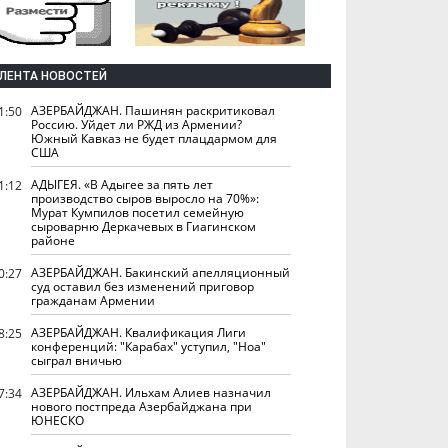
ЛЕНТА НОВОСТЕЙ
АЗЕРБАЙДЖАН. Пашинян раскритиковал
1:50
Россию. Уйдет ли РЖД из Армении?
Южный Кавказ не будет плацдармом для
США
АДЫГЕЯ. «В Адыгее за пять лет
1:12
производство сыров выросло на 70%»:
Мурат Кумпилов посетил семейную
сыроварню Деркачевых в Гиагинском
районе
АЗЕРБАЙДЖАН. Бакинский апелляционный
0:27
суд оставил без изменений приговор
гражданам Армении
АЗЕРБАЙДЖАН. Квалификация Лиги
8:25
конференций: "Карабах" уступил, "Ноа"
сыграл вничью
АЗЕРБАЙДЖАН. Ильхам Алиев назначил
7:34
нового постпреда Азербайджана при
ЮНЕСКО