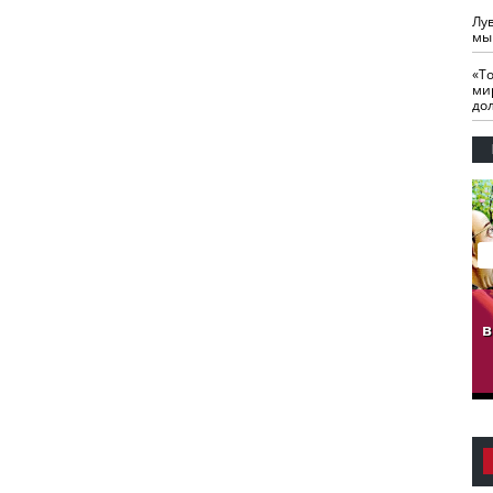
Лу
мы
«Т
ми
до
гузов.
ЧЕЧНЯ. Обарг Варин
ЧЕЧНЯ. Хьаьжин
ан"
илли
мурд - обарг Вара
в
к)