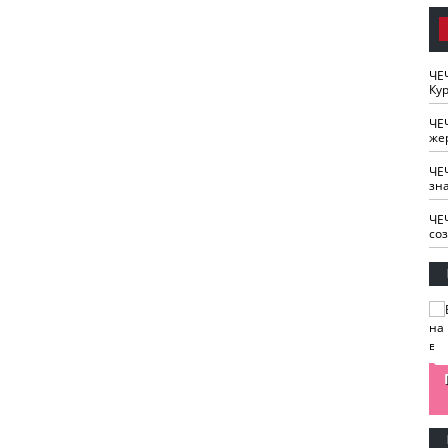
ЧЕ
Кур
ЧЕ
же
ЧЕ
зн
ЧЕ
со
изайн
Одобряете ли вы
Нужна ли "хартия
Ахмат"
антитабачный
ответственного
законопроект?
блогера"?