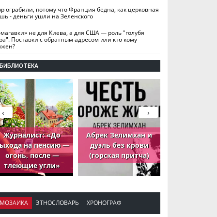
вр ограбили, потому что Франция бедна, как церковная
шь - деньги ушли на Зеленского
омагавки» не для Киева, а для США — роль "голубя
ра". Поставки с обратным адресом или кто кому
лжен?
БИБЛИОТЕКА
‹
›
Журналист: «До
Абрек Зелимхан и
Абрек Зели
ыхода на пенсию —
дуэль без крови
петух, ко
огонь, после —
(горская притча)
принёс де
тлеющие угли»
МОЗАИКА
ЭТНОСЛОВАРЬ
ХРОНОГРАФ