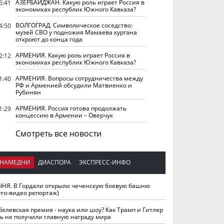
АЗЕРБАЙДЖАН. Какую роль играет Россия в
6:41
экономиках республик Южного Кавказа?
ВОЛГОГРАД. Символическое соседство:
4:50
музей СВО у подножия Мамаева кургана
откроют до конца года
АРМЕНИЯ. Какую роль играет Россия в
2:12
экономиках республик Южного Кавказа?
АРМЕНИЯ. Вопросы сотрудничества между
1:40
РФ и Арменией обсудили Матвиенко и
Рубинян
АРМЕНИЯ. Россия готова продолжать
1:29
концессию в Армении – Оверчук
Смотреть все новости
НАМЕДНИ
ДИАСПОРА
ЭКСПРЕСС-ИНФО
ЧНЯ. В Гордали открыли чеченскую боевую башню
ото-видео репортаж)
белевская премия - наука или шоу? Как Трамп и Гитлер
ть не получили главную награду мира