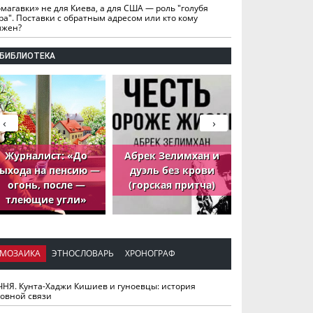
омагавки» не для Киева, а для США — роль "голубя
ра". Поставки с обратным адресом или кто кому
лжен?
БИБЛИОТЕКА
‹
›
Журналист: «До
Абрек Зелимхан и
Абрек Зели
ыхода на пенсию —
дуэль без крови
петух, ко
огонь, после —
(горская притча)
принёс де
тлеющие угли»
МОЗАИКА
ЭТНОСЛОВАРЬ
ХРОНОГРАФ
ЧНЯ. Кунта-Хаджи Кишиев и гуноевцы: история
ховной связи