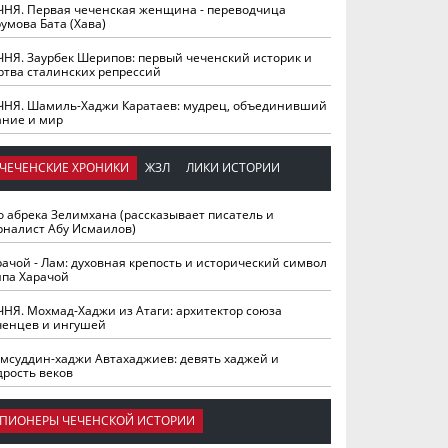
ЧНЯ. Первая чеченская женщина - переводчица
умова Бата (Хава)
ЧНЯ. Заурбек Шерипов: первый чеченский историк и
ртва сталинских репрессий
ЧНЯ. Шамиль-Хаджи Каратаев: мудрец, объединивший
ание и мир
ЧЕЧЕНСКИЕ ХРОНИКИ
ЖЗЛ
ЛИКИ ИСТОРИИ
о абрека Зелимхана (рассказывает писатель и
рналист Абу Исмаилов)
рачой - Лам: духовная крепость и исторический символ
йпа Харачой
ЧНЯ. Мохмад-Хаджи из Атаги: архитектор союза
ченцев и ингушей
мсуддин-хаджи Автахаджиев: девять хаджей и
дрость веков
ПИОНЕРЫ ЧЕЧЕНСКОЙ ИСТОРИИ