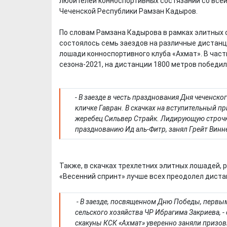
любителей конноспортивных состязаний со всей 
Чеченской Республики Рамзан Кадыров.
По словам Рамзана Кадырова в рамках элитных 
состоялось семь заездов на различные дистанц
лошади конноспортивного клуба «Ахмат». В част
сезона-2021, на дистанции 1800 метров победи
- В заезде в честь празднования Дня чеченс
кличке Гавран. В скачках на вступительный п
жеребец Сильвер Страйк. Лидирующую строчку
празднованию Ид аль-Фитр, занял Грейт Винне
Также, в скачках трехлетних элитных лошадей, 
«Весенний спринт» лучше всех преодолел диста
- В заезде, посвященном Дню Победы, первы
сельского хозяйства ЧР Ибрагима Закриева, - 
скакуны КСК «Ахмат» уверенно заняли призов