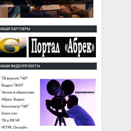
НАШИ ПАРТНЕРЫ
НАШИ ВИДЕОПРОЕКТЫ
ТВ версия "ЧИ"
Видео-"ЖЗЛ"
Чечня в обьективе
Абрек. Видео
Кинотеатр "ЧИ"
Клип-топ
ТВ и РВ ЧР
ЧГТРК. Онлайн