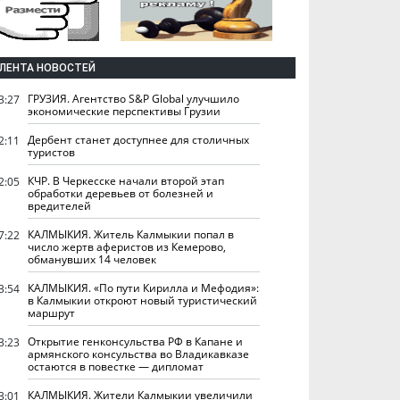
ЛЕНТА НОВОСТЕЙ
ГРУЗИЯ. Агентство S&P Global улучшило
3:27
экономические перспективы Грузии
Дербент станет доступнее для столичных
2:11
туристов
КЧР. В Черкесске начали второй этап
2:05
обработки деревьев от болезней и
вредителей
КАЛМЫКИЯ. Житель Калмыкии попал в
7:22
число жертв аферистов из Кемерово,
обманувших 14 человек
КАЛМЫКИЯ. «По пути Кирилла и Мефодия»:
3:54
в Калмыкии откроют новый туристический
маршрут
Открытие генконсульства РФ в Капане и
3:23
армянского консульства во Владикавказе
остаются в повестке — дипломат
КАЛМЫКИЯ. Жители Калмыкии увеличили
3:01