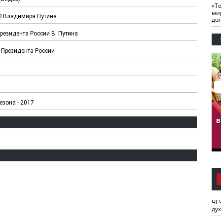
«Т
ми
РФ Владимира Путина
до
резидента России В. Путина
 Президента России
езона - 2017
гузов.
ЧЕЧНЯ. Обарг Варин
ЧЕЧНЯ. Хьаьжин
ан"
илли
мурд - обарг Вара
в
к)
ЧЕ
ду