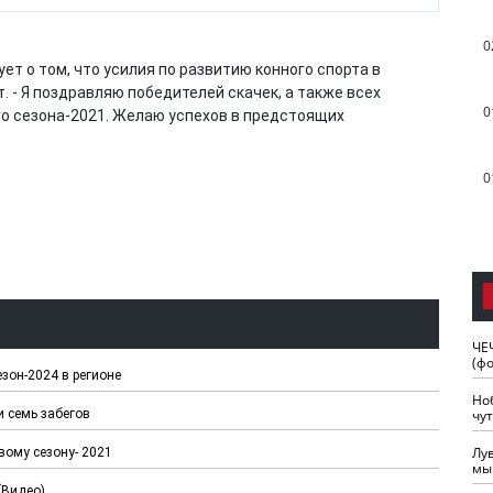
0
ет о том, что усилия по развитию конного спорта в
 - Я поздравляю победителей скачек, а также всех
0
го сезона-2021. Желаю успехов в предстоящих
0
ЧЕ
(ф
зон-2024 в регионе
Но
чу
и семь забегов
Лу
вому сезону- 2021
мы
Видео).