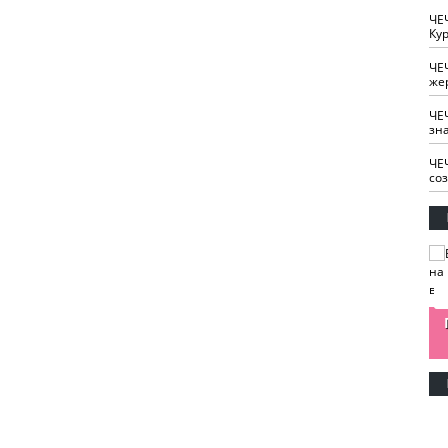
ЧЕ
Кур
ЧЕ
же
ЧЕ
зн
ЧЕ
со
изайн
Одобряете ли вы
Нужна ли "хартия
Ахмат"
антитабачный
ответственного
законопроект?
блогера"?