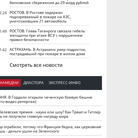
банковские сбережения до 29 млрд рублей
РОСТОВ. В Ростове задержан
2:24
подозреваемый в пожаре на АЗС,
уничтожившем 21 автомобиль
РОСТОВ. Глава Таганрога связала гибель
1:49
женщины при атаке ВСУ с нарушением
правил безопасности
АСТРАХАНЬ. В Астрахани умер подросток,
1:42
пострадавший при пожаре в жилом доме
Смотреть все новости
НАМЕДНИ
ДИАСПОРА
ЭКСПРЕСС-ИНФО
ЧНЯ. В Гордали открыли чеченскую боевую башню
ото-видео репортаж)
белевская премия - наука или шоу? Как Трамп и Гитлер
ть не получили главную награду мира
вр ограбили, потому что Франция бедна, как церковная
шь - деньги ушли на Зеленского