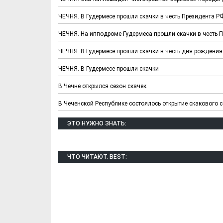
ЧЕЧНЯ. В Гудермесе прошли скачки в честь Президента 
ЧЕЧНЯ. На ипподроме Гудермеса прошли скачки в честь П
ЧЕЧНЯ. В Гудермесе прошли скачки в честь дня рождения
ЧЕЧНЯ. В Гудермесе прошли скачки
В Чечне открылся сезон скачек
В Чеченской Республике состоялось открытие скакового с
Х. Гапураев. Капкан
ЧЕЧНЯ. А. Ту
для Зелимхана (Отр.
"Зелимх
ЭТО НУЖНО ЗНАТЬ:
из романа «1овда»)
(Отрыво
ЧТО ЧИТАЮТ. BEST: