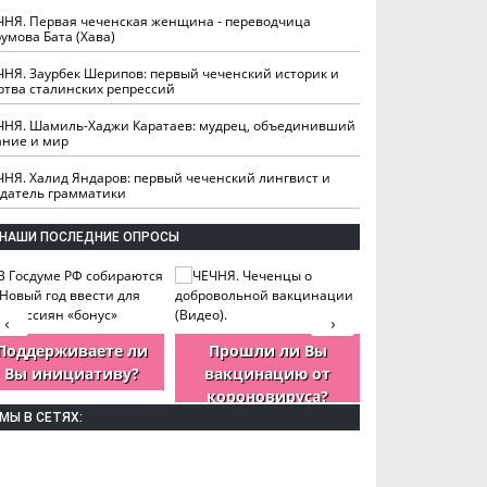
ЧНЯ. Первая чеченская женщина - переводчица
умова Бата (Хава)
ЧНЯ. Заурбек Шерипов: первый чеченский историк и
ртва сталинских репрессий
ЧНЯ. Шамиль-Хаджи Каратаев: мудрец, объединивший
ание и мир
ЧНЯ. Халид Яндаров: первый чеченский лингвист и
здатель грамматики
НАШИ ПОСЛЕДНИЕ ОПРОСЫ
‹
›
Поддерживаете ли
Прошли ли Вы
Как Вы оцен
Вы инициативу?
вакцинацию от
деятельность
короновируса?
ЧР?
МЫ В СЕТЯХ: