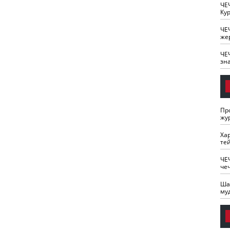
ЧЕ
Кур
ЧЕ
же
ЧЕ
зн
Пр
жу
Ха
те
ЧЕ
че
Ша
му