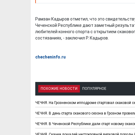
Рамзан Кадыров отметил, что это свидетельству
Чеченской Республике дают заметный результат.
любителей конного спорта с открытием скаково
состязаниях, - заключил Р. Кадыров.
checheninfo.ru
ПОХОЖИЕ НОВОСТИ
ПОПУЛЯРНОЕ
ЧЕЧНЯ. На Грозненском ипподроме стартовал скаковой се
ЧЕЧНЯ. В день старта скакового сезона в Грозном провел
ЧЕЧНЯ. В Чеченской Республике дали старт новому скако
ЧЕЧНЯ. Скачки лошадей чистокровной верховой породы (