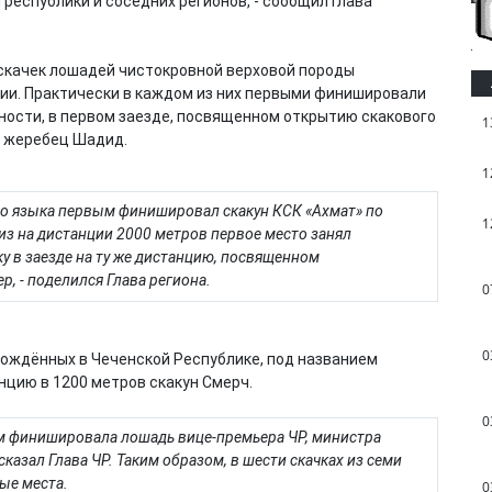
республики и соседних регионов, - сообщил Глава
скачек лошадей чистокровной верховой породы
ии. Практически в каждом из них первыми финишировали
ности, в первом заезде, посвященном открытию скакового
1
л жеребец Шадид.
1
кого языка первым финишировал скакун КСК «Ахмат» по
1
риз на дистанции 2000 метров первое место занял
 в заезде на ту же дистанцию, посвященном
р, - поделился Глава региона.
0
0
рождённых в Чеченской Республике, под названием
нцию в 1200 метров скакун Смерч.
0
м финишировала лошадь вице-премьера ЧР, министра
сказал Глава ЧР. Таким образом, в шести скачках из семи
ые места.
0