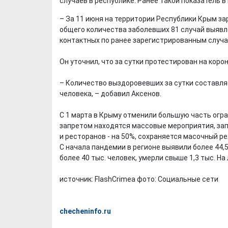
случаев в республике. Ранее такой показатель в
– За 11 июня на территории Республики Крым за
общего количества заболевших 81 случай выявл
контактных по ранее зарегистрированным случаям
Он уточнил, что за сутки протестирован на корон
– Количество выздоровевших за сутки составляе
человека, – добавил Аксенов.
С 1 марта в Крыму отменили большую часть огра
запретом находятся массовые мероприятия, зап
и ресторанов - на 50%, сохраняется масочный 
С начала пандемии в регионе выявили более 44,
более 40 тыс. человек, умерли свыше 1,3 тыс. Н
источник: FlashCrimea фото: Социальные сети
checheninfo.ru