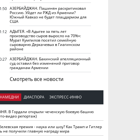
АЗЕРБАЙДЖАН. Пашинян раскритиковал
1:50
Россию. Уйдет ли РЖД из Армении?
Южный Кавказ не будет плацдармом для
США
АДЫГЕЯ. «В Адыгее за пять лет
1:12
производство сыров выросло на 70%»:
Мурат Кумпилов посетил семейную
сыроварню Деркачевых в Гиагинском
районе
АЗЕРБАЙДЖАН. Бакинский апелляционный
0:27
суд оставил без изменений приговор
гражданам Армении
Смотреть все новости
НАМЕДНИ
ДИАСПОРА
ЭКСПРЕСС-ИНФО
ЧНЯ. В Гордали открыли чеченскую боевую башню
ото-видео репортаж)
белевская премия - наука или шоу? Как Трамп и Гитлер
ть не получили главную награду мира