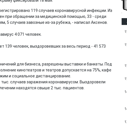
 Крыму фиксировали 18 мая.
регистрировано 119 случаев коронавирусной инфекции. Из
ен при обращении за медицинской помощью, 33 - среди
, 5 случаев завозные из-за рубежа, - написал Аксенов.
1
авирус 4 071 человек.
1
т 139 человек, выздоровевших за весь период - 41 573
ничений для бизнеса, разрешены выставки и банкеты. Под
1
олнение кинотеатров и театров допускается на 75%, кафе
режим и социальное дистанцирование.
1
5 тыс. случаев заражения коронавирусом. Выздоровели
а лечении находятся свыше 2 тыс. пациентов.
1
1
1