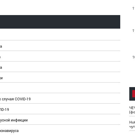
1
1
са
1
а
са
ки
х случая COVID-19
ЧЕ
ID-19
(ф
русной инфекции
Но
чу
ронавируса