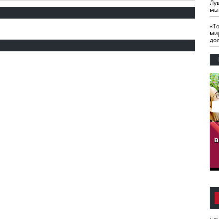
Лу
мы
«Т
ми
до
гузов.
ЧЕЧНЯ. Обарг Варин
ЧЕЧНЯ. Хьаьжин
ан"
илли
мурд - обарг Вара
в
к)