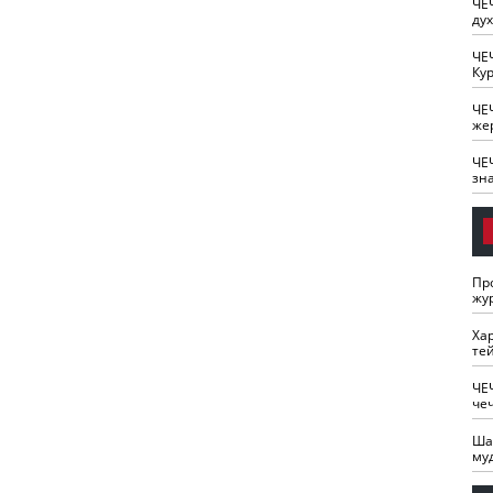
ЧЕ
ду
ЧЕ
Кур
ЧЕ
же
ЧЕ
зн
Пр
жу
Ха
те
ЧЕ
че
Ша
му