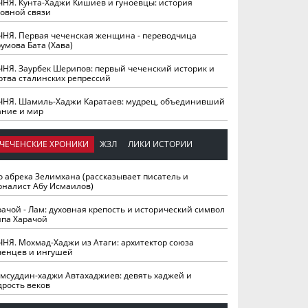
ЧНЯ. Кунта-Хаджи Кишиев и гуноевцы: история
ховной связи
ЧНЯ. Первая чеченская женщина - переводчица
умова Бата (Хава)
ЧНЯ. Заурбек Шерипов: первый чеченский историк и
ртва сталинских репрессий
ЧНЯ. Шамиль-Хаджи Каратаев: мудрец, объединивший
ание и мир
ЧЕЧЕНСКИЕ ХРОНИКИ
ЖЗЛ
ЛИКИ ИСТОРИИ
о абрека Зелимхана (рассказывает писатель и
рналист Абу Исмаилов)
рачой - Лам: духовная крепость и исторический символ
йпа Харачой
ЧНЯ. Мохмад-Хаджи из Атаги: архитектор союза
ченцев и ингушей
мсуддин-хаджи Автахаджиев: девять хаджей и
дрость веков