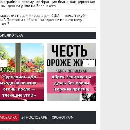
вр ограбили, потому что Франция бедна, как церковная
шь - деньги ушли на Зеленского
омагавки» не для Киева, а для США — роль "голубя
ра". Поставки с обратным адресом или кто кому
лжен?
БИБЛИОТЕКА
‹
›
Журналист: «До
Абрек Зелимхан и
Абрек Зели
ыхода на пенсию —
дуэль без крови
петух, ко
огонь, после —
(горская притча)
принёс де
тлеющие угли»
МОЗАИКА
ЭТНОСЛОВАРЬ
ХРОНОГРАФ