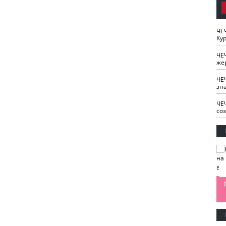
ЧЕ
Кур
ЧЕ
же
ЧЕ
зн
ЧЕ
со
изайн
Одобряете ли вы
Нужна ли "хартия
Ахмат"
антитабачный
ответственного
законопроект?
блогера"?