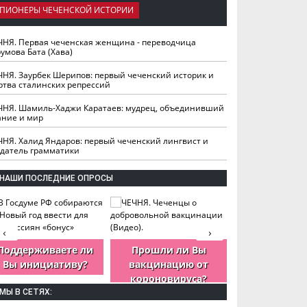
ПИОНЕРЫ ЧЕЧЕНСКОЙ ИСТОРИИ
ЧНЯ. Первая чеченская женщина - переводчица
умова Бата (Хава)
ЧНЯ. Заурбек Шерипов: первый чеченский историк и
ртва сталинских репрессий
ЧНЯ. Шамиль-Хаджи Каратаев: мудрец, объединивший
ание и мир
ЧНЯ. Халид Яндаров: первый чеченский лингвист и
здатель грамматики
НАШИ ПОСЛЕДНИЕ ОПРОСЫ
‹
›
Поддерживаете ли
Прошли ли Вы
Как Вы оцен
Вы инициативу?
вакцинацию от
деятельность
короновируса?
ЧР?
МЫ В СЕТЯХ: