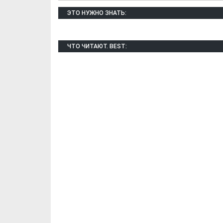
ЭТО НУЖНО ЗНАТЬ:
ЧТО ЧИТАЮТ. BEST:
Х. Гапураев. Капкан
ЧЕЧНЯ. А. Ту
для Зелимхана (Отр.
"Зелимх
из романа «1овда»)
(Отрыво