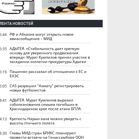
ЛЕНТА НОВОСТЕЙ
РФ и Абхазия могут открыть новое
5:44
авиасообщение – МИД
АДЫГЕЯ. «Стабильность дает крепкую
5:35
основу для уверенного продвижения
вперед»: Мурат Кумпилов принял участие в
заседании коллегии прокуратуры Адыгеи
Пашинян рассказал об отношении к ЕС и
5:16
ЕАЭС
CAS разрешил "Ахмату" регистрировать
5:05
новых футболистов
АДЫГЕЯ. Мурат Кумпилов выразил
4:41
соболезнования семьям погибших в
Краснодарском крае после атаки БПЛА
Крепость Нарын-кала можно увидеть с
4:13
высоты птичьего полета
Главы МИД стран БРИКС планируют
3:30
провести встречу на Генассамблее ООН