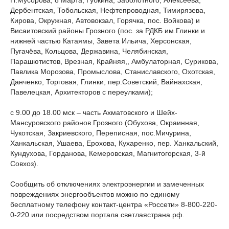
П.Мусорова, 8 Марта, Губкина, Заболотного, Алексеева,
Дербентская, Тобольская, Нефтепроводная, Тимирязева,
Кирова, Окружная, Автовокзал, Горячка, пос. Войкова) и
Висаитовский районы Грозного (пос. за РДКБ им.Глинки и
нижней частью Катаямы, Завета Ильича, Херсонская,
Пугачёва, Кольцова, Державина, Челябинская,
Парашютистов, Врезная, Крайняя,, Амбулаторная, Сурикова,
Павлика Морозова, Промыслова, Станиславского, Охотская,
Данченко, Торговая, Глинки, пер.Советский, Вайнахская,
Павелецкая, Архитекторов с переулками);
с 9.00 до 18.00 мск – часть Ахматовского и Шейх-
Мансуровского районов Грозного (Обухова, Окраинная,
Чукотская, Закриевского, Переписная, пос.Мичурина,
Ханкальская, Ушаева, Ерохова, Кухаренко, пер. Ханкальский,
Кундухова, Горданова, Кемеровская, Магнитогорская, 3-й
Совхоз).
Сообщить об отключениях электроэнергии и замеченных
повреждениях энергообъектов можно по единому
бесплатному телефону контакт-центра «Россети» 8-800-220-
0-220 или посредством портала светлаястрана.рф.