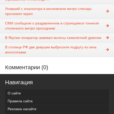
Упавший с эскалатора в московском метро слесарь
проломил череп
СМИ сообщили о раздавленном в строящемся тоннеле
столичного метро проходчике
В Якутии генератор зажевал волосы семилетней девочки
В столице РФ две девушки выбросили подругу из окна
многоэтажки
Комментарии (0)
Навигация
О сайте
Правила сайта
Реклама насайте