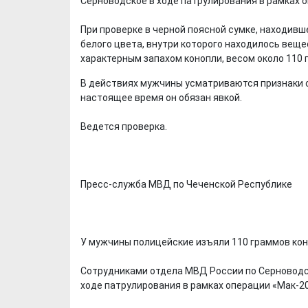
Серноводское в ходе патрулирования в рамках оп
При проверке в черной поясной сумке, находив
белого цвета, внутри которого находилось вещ
характерным запахом конопли, весом около 110 
В действиях мужчины усматриваются признаки с
настоящее время он обязан явкой.
Ведется проверка.
Пресс-служба МВД по Чеченской Республике
У мужчины полицейские изъяли 110 граммов кон
Сотрудниками отдела МВД России по Серноводск
ходе патрулирования в рамках операции «Мак-202