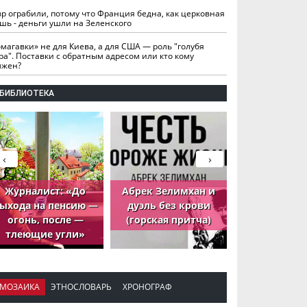
вр ограбили, потому что Франция бедна, как церковная
шь - деньги ушли на Зеленского
омагавки» не для Киева, а для США — роль "голубя
ра". Поставки с обратным адресом или кто кому
лжен?
БИБЛИОТЕКА
‹
›
Журналист: «До
Абрек Зелимхан и
Абрек Зели
ыхода на пенсию —
дуэль без крови
петух, ко
огонь, после —
(горская притча)
принёс де
тлеющие угли»
МОЗАИКА
ЭТНОСЛОВАРЬ
ХРОНОГРАФ