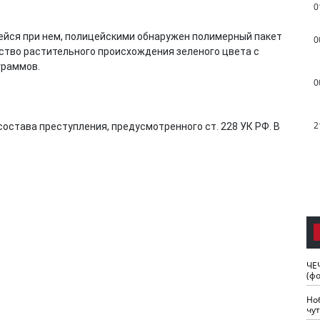
0
шейся при нем, полицейскими обнаружен полимерный пакет
0
ество растительного происхождения зеленого цвета с
граммов.
0
2
остава преступления, предусмотренного ст. 228 УК РФ. В
ЧЕ
(ф
Но
чу