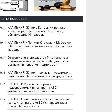
ЛЕНТА НОВОСТЕЙ
КАЛМЫКИЯ. Житель Калмыкии попал в
7:22
число жертв аферистов из Кемерово,
обманувших 14 человек
КАЛМЫКИЯ. «По пути Кирилла и Мефодия»:
3:54
в Калмыкии откроют новый туристический
маршрут
Открытие генконсульства РФ в Капане и
3:23
армянского консульства во Владикавказе
остаются в повестке — дипломат
КАЛМЫКИЯ. Жители Калмыкии увеличили
3:01
банковские сбережения до 29 млрд рублей
РОСТОВ. В Ростове задержан
2:24
подозреваемый в пожаре на АЗС,
уничтожившем 21 автомобиль
РОСТОВ. Глава Таганрога связала гибель
1:49
женщины при атаке ВСУ с нарушением
правил безопасности