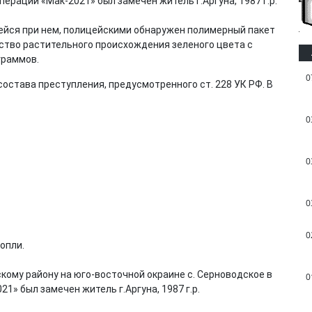
ерации «Мак-2021» был замечен житель г.Аргуна, 1987 г.р.
шейся при нем, полицейскими обнаружен полимерный пакет
ество растительного происхождения зеленого цвета с
граммов.
0
остава преступления, предусмотренного ст. 228 УК РФ. В
0
0
0
0
опли.
ому району на юго-восточной окраине с. Серноводское в
0
1» был замечен житель г.Аргуна, 1987 г.р.