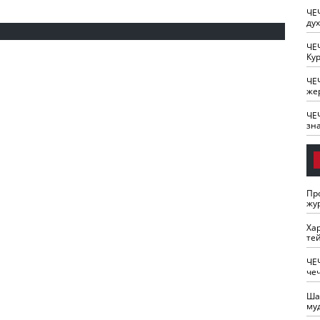
ЧЕ
ду
ЧЕ
Кур
ЧЕ
же
ЧЕ
зн
Пр
жу
Ха
те
ЧЕ
че
Ша
му