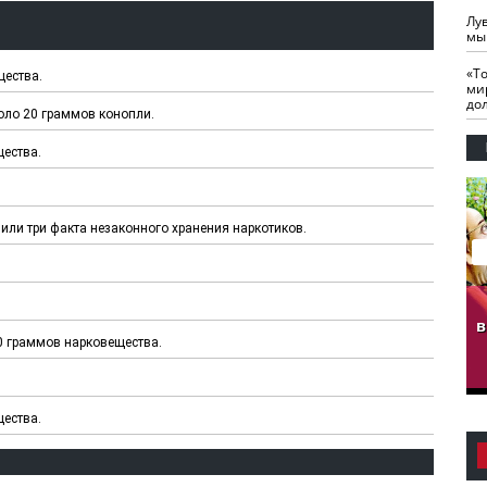
Лу
мы
«Т
щества.
ми
до
оло 20 граммов конопли.
ества.
или три факта незаконного хранения наркотиков.
гузов.
ЧЕЧНЯ. Обарг Варин
ЧЕЧНЯ. Хьаьжин
ан"
илли
мурд - обарг Вара
в
0 граммов нарковещества.
к)
ества.