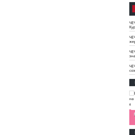
ЧЕ
Кур
ЧЕ
же
ЧЕ
зн
ЧЕ
со
изайн
Одобряете ли вы
Нужна ли "хартия
Ахмат"
антитабачный
ответственного
законопроект?
блогера"?