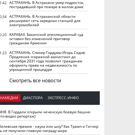
АСТРАХАНЬ. В Астрахани умер подросток,
1:42
пострадавший при пожаре в жилом доме
АСТРАХАНЬ. В Астраханской области
0:34
расширяют сеть зарядных станций для
электромобилей
КАРАБАХ. Бакинский апелляционный суд
0:20
оставил без изменений приговор
гражданам Армении
АСТРАХАНЬ. Спикер Гордумы Игорь Седов:
1:23
Продление «гаражной амнистии» до
сентября 2031 года позволит гражданам
оформить права на недвижимость по
упрощенной процедуре
Смотреть все новости
НАМЕДНИ
ДИАСПОРА
ЭКСПРЕСС-ИНФО
ЧНЯ. В Гордали открыли чеченскую боевую башню
ото-видео репортаж)
белевская премия - наука или шоу? Как Трамп и Гитлер
ть не получили главную награду мира