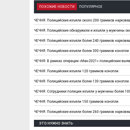
ПОХОЖИЕ НОВОСТИ
ПОПУЛЯРНОЕ
ЧЕЧНЯ. Полицейские изъяли около 200 граммов наркове
ЧЕЧНЯ. Полицейские обнаружили и изъяли у мужчины ок
ЧЕЧНЯ. Полицейские изъяли более 240 граммов нарковещ
ЧЕЧНЯ. Полицейские изъяли более 300 граммов конопли.
ЧЕЧНЯ. В рамках операции «Мак-2021» полицейские выяв
ЧЕЧНЯ. Полицейские изъяли 120 граммов конопли.
Х. Гапураев. Капкан
ЧЕЧНЯ. А. Ту
ЧЕЧНЯ. Полицейские изъяли более 130 граммов конопли.
для Зелимхана (Отр.
"Зелимх
ЧЕЧНЯ. Сотрудники полиции изъяли у мужчины более 10
из романа «1овда»)
(Отрыво
ЧЕЧНЯ. Полицейские изъяли 150 граммов конопли.
ЧЕЧНЯ. Полицейские изъяли более 260 граммов нарковещ
ЭТО НУЖНО ЗНАТЬ: