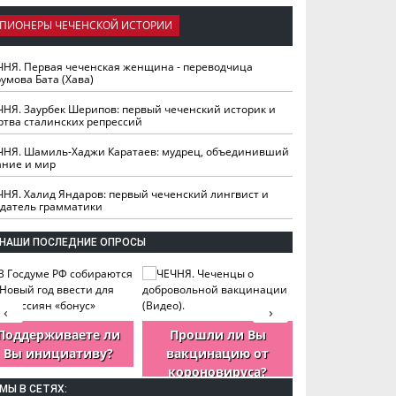
ПИОНЕРЫ ЧЕЧЕНСКОЙ ИСТОРИИ
ЧНЯ. Первая чеченская женщина - переводчица
умова Бата (Хава)
ЧНЯ. Заурбек Шерипов: первый чеченский историк и
ртва сталинских репрессий
ЧНЯ. Шамиль-Хаджи Каратаев: мудрец, объединивший
ание и мир
ЧНЯ. Халид Яндаров: первый чеченский лингвист и
здатель грамматики
НАШИ ПОСЛЕДНИЕ ОПРОСЫ
‹
›
Поддерживаете ли
Прошли ли Вы
Как Вы оцен
Вы инициативу?
вакцинацию от
деятельность
короновируса?
ЧР?
МЫ В СЕТЯХ: