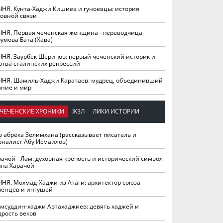
ЧНЯ. Кунта-Хаджи Кишиев и гуноевцы: история
ховной связи
ЧНЯ. Первая чеченская женщина - переводчица
умова Бата (Хава)
ЧНЯ. Заурбек Шерипов: первый чеченский историк и
ртва сталинских репрессий
ЧНЯ. Шамиль-Хаджи Каратаев: мудрец, объединивший
ание и мир
ЧЕЧЕНСКИЕ ХРОНИКИ
ЖЗЛ
ЛИКИ ИСТОРИИ
о абрека Зелимхана (рассказывает писатель и
рналист Абу Исмаилов)
рачой - Лам: духовная крепость и исторический символ
йпа Харачой
ЧНЯ. Мохмад-Хаджи из Атаги: архитектор союза
ченцев и ингушей
мсуддин-хаджи Автахаджиев: девять хаджей и
дрость веков