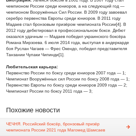
Биография.
Увлёкся боксом в 2002 году. В 2007 году стал
чемпионом России среди юниоров, а на следующий год —
чемпионом Вооружённых Сил России. В 2009 году завоевал
серебро первенства Европы среди юниоров. В 2011 году
Мадаев стал бронзовым призёром чемпионата России[4]. В
2012 году дебютировал в профессиональном боксе. Дебют
оказался удачным — Мадаев победил украинского боксёра
Романа Мирзоева. 6 июля 2014 года, выступая в андеркарде
боя Руслан Чагаев — Фрес Окендо, победил представителя
Танзании Чупаки Чипинди[1].
Любительская карьера:
Первенство России по боксу среди юниоров 2007 года — 1;
Чемпионат Вооружённых сил России по боксу 2008 года — 1;
Первенство Европы по боксу среди юниоров 2009 года — 2;
Чемпионат России по боксу 2011 года — 3;
Похожие новости
ЧЕЧНЯ. Российский боксёр, бронзовый призёр
чемпионата России 2021 года Магомед Шамсаев