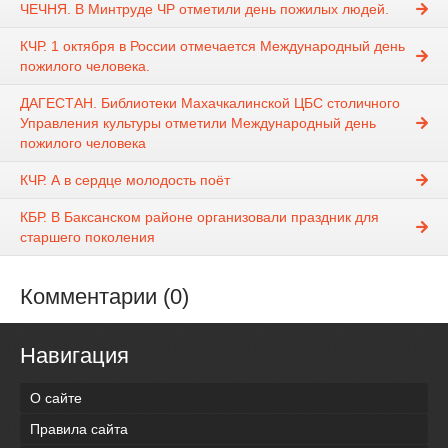
ЧЕЧНЯ. В Минтруде ЧР отметили день пожилых людей.
КЧР. 1 октября в России отмечается Международный день
пожилого человека.
ДАГЕСТАН. Библиотеки Махачкалинской ЦБС столичного
Управления культуры отметили Международный день
пожилого человека
КЧР. А в сердце молодость поёт
КБР. В Баксанском районе организовали праздник для
старшего поколения
Комментарии (0)
Навигация
О сайте
Правила сайта