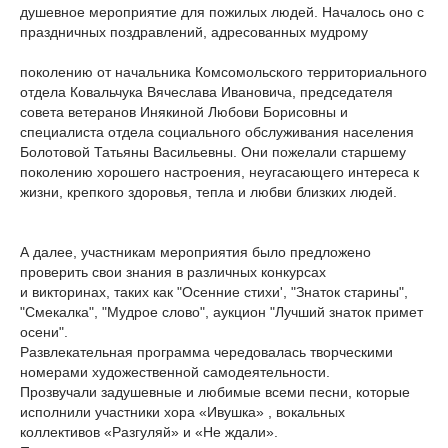
душевное мероприятие для пожилых людей. Началось оно с
праздничных поздравлений, адресованных мудрому
поколению от начальника Комсомольского территориального
отдела Ковальчука Вячеслава Ивановича, председателя
совета ветеранов Инякиной Любови Борисовны и
специалиста отдела социального обслуживания населения
Болотовой Татьяны Васильевны. Они пожелали старшему
поколению хорошего настроения, неугасающего интереса к
жизни, крепкого здоровья, тепла и любви близких людей.
А далее, участникам мероприятия было предложено
проверить свои знания в различных конкурсах
и викторинах, таких как "Осенние стихи', "Знаток старины",
"Смекалка", "Мудрое слово", аукцион "Лучший знаток примет
осени".
Развлекательная программа чередовалась творческими
номерами художественной самодеятельности.
Прозвучали задушевные и любимые всеми песни, которые
исполнили участники хора «Ивушка» , вокальных
коллективов «Разгуляй» и «Не ждали».