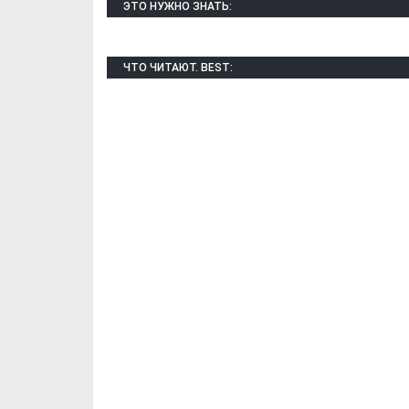
ЭТО НУЖНО ЗНАТЬ:
ЧТО ЧИТАЮТ. BEST:
Х. Гапураев. Капкан
ЧЕЧНЯ. А. Ту
для Зелимхана (Отр.
"Зелимх
из романа «1овда»)
(Отрыво