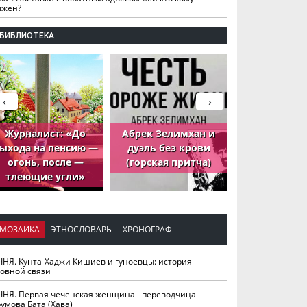
лжен?
БИБЛИОТЕКА
‹
›
Журналист: «До
Абрек Зелимхан и
Абрек Зели
ыхода на пенсию —
дуэль без крови
петух, ко
огонь, после —
(горская притча)
принёс де
тлеющие угли»
МОЗАИКА
ЭТНОСЛОВАРЬ
ХРОНОГРАФ
ЧНЯ. Кунта-Хаджи Кишиев и гуноевцы: история
ховной связи
ЧНЯ. Первая чеченская женщина - переводчица
умова Бата (Хава)