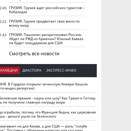
ГРУЗИЯ. Грузия ждет российских туристов –
2:49
Кобахидзе
ГРУЗИЯ. Грузия продвигает свое вино по
2:22
всему миру
ГРУЗИЯ. Пашинян раскритиковал Россию.
1:43
Уйдет ли РЖД из Армении? Южный Кавказ
не будет плацдармом для США
Смотреть все новости
НАМЕДНИ
ДИАСПОРА
ЭКСПРЕСС-ИНФО
ЧНЯ. В Гордали открыли чеченскую боевую башню
ото-видео репортаж)
белевская премия - наука или шоу? Как Трамп и Гитлер
ть не получили главную награду мира
вр ограбили, потому что Франция бедна, как церковная
шь - деньги ушли на Зеленского
омагавки» не для Киева, а для США — роль "голубя
ра". Поставки с обратным адресом или кто кому