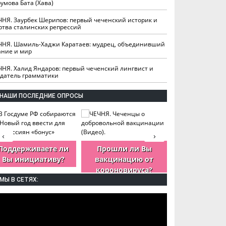
умова Бата (Хава)
ЧНЯ. Заурбек Шерипов: первый чеченский историк и
ртва сталинских репрессий
ЧНЯ. Шамиль-Хаджи Каратаев: мудрец, объединивший
ание и мир
ЧНЯ. Халид Яндаров: первый чеченский лингвист и
здатель грамматики
НАШИ ПОСЛЕДНИЕ ОПРОСЫ
‹
›
Поддерживаете ли
Прошли ли Вы
Как Вы оцен
Вы инициативу?
вакцинацию от
деятельность
короновируса?
ЧР?
МЫ В СЕТЯХ: