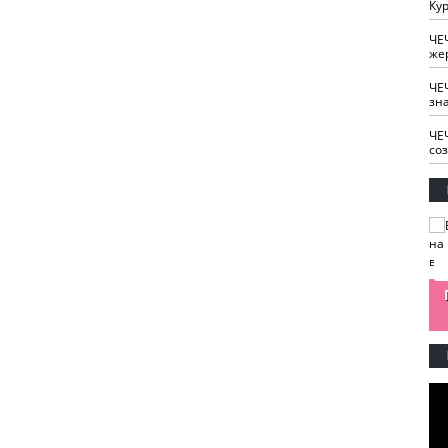
Кур
ЧЕ
же
ЧЕ
зн
ЧЕ
со
изайн
Одобряете ли вы
Нужна ли "хартия
Ахмат"
антитабачный
ответственного
законопроект?
блогера"?