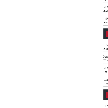
ЧЕ
же
ЧЕ
зн
Пр
жу
Ха
те
ЧЕ
че
Ша
му
ЧЕ