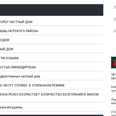
2
2
ГОРЕЛ ЧАСТНЫЙ ДОМ
2
ЗЫБЬ ГАГРСКОГО РАЙОНА
ХОДОМ
НЫЙ ДОМ
 ТРИ ПОЖАРА
ЛНОСТЬЮ ЛИКВИДИРОВАН
ЧЕ
я двухэтажных частный дом
(ф
ЧС НЕСУТ СЛУЖБУ В УСИЛЕННОМ РЕЖИМЕ
Но
чу
ЕЗОНА РЕЗКО ВОЗРАСТАЕТ КОЛИЧЕСТВО ВОЗГОРАНИЙ В ЖИЛОМ
Лу
мы
йоне Ингушетии
«Т
ми