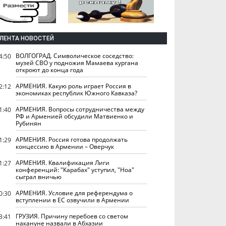
ЛЕНТА НОВОСТЕЙ
ВОЛГОГРАД. Символическое соседство:
4:50
музей СВО у подножия Мамаева кургана
откроют до конца года
АРМЕНИЯ. Какую роль играет Россия в
2:12
экономиках республик Южного Кавказа?
АРМЕНИЯ. Вопросы сотрудничества между
1:40
РФ и Арменией обсудили Матвиенко и
Рубинян
АРМЕНИЯ. Россия готова продолжать
1:29
концессию в Армении – Оверчук
АРМЕНИЯ. Квалификация Лиги
1:27
конференций: "Карабах" уступил, "Ноа"
сыграл вничью
АРМЕНИЯ. Условие для референдума о
0:30
вступлении в ЕС озвучили в Армении
ГРУЗИЯ. Причину перебоев со светом
3:41
накануне назвали в Абхазии