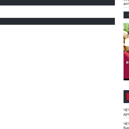
до
гузов.
ЧЕЧНЯ. Обарг Варин
ЧЕЧНЯ. Хьаьжин
ан"
илли
мурд - обарг Вара
в
к)
ЧЕ
ду
ЧЕ
Кур