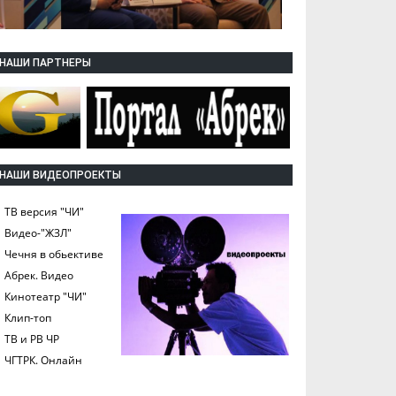
НАШИ ПАРТНЕРЫ
НАШИ ВИДЕОПРОЕКТЫ
ТВ версия "ЧИ"
Видео-"ЖЗЛ"
Чечня в обьективе
Абрек. Видео
Кинотеатр "ЧИ"
Клип-топ
ТВ и РВ ЧР
ЧГТРК. Онлайн