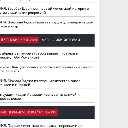
ЧНЯ. Заурбек Шерипов: первый чеченский историк и
ртва сталинских репрессий
ЧНЯ. Шамиль-Хаджи Каратаев: мудрец, объединивший
ание и мир
ЧЕЧЕНСКИЕ ХРОНИКИ
ЖЗЛ
ЛИКИ ИСТОРИИ
о абрека Зелимхана (рассказывает писатель и
рналист Абу Исмаилов)
рачой - Лам: духовная крепость и исторический символ
йпа Харачой
ЧНЯ. Мохмад-Хаджи из Атаги: архитектор союза
ченцев и ингушей
мсуддин-хаджи Автахаджиев: девять хаджей и
дрость веков
ПИОНЕРЫ ЧЕЧЕНСКОЙ ИСТОРИИ
ЧНЯ. Первая чеченская женщина - переводчица