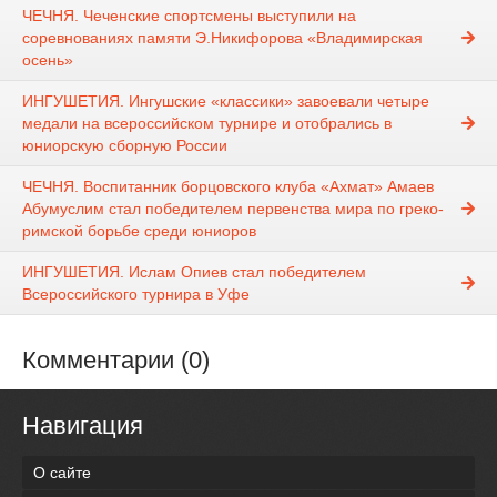
ЧЕЧНЯ. Чеченские спортсмены выступили на
соревнованиях памяти Э.Никифорова «Владимирская
осень»
ИНГУШЕТИЯ. Ингушские «классики» завоевали четыре
медали на всероссийском турнире и отобрались в
юниорскую сборную России
ЧЕЧНЯ. Воспитанник борцовского клуба «Ахмат» Амаев
Абумуслим стал победителем первенства мира по греко-
римской борьбе среди юниоров
ИНГУШЕТИЯ. Ислам Опиев стал победителем
Всероссийского турнира в Уфе
Комментарии (0)
Навигация
О сайте