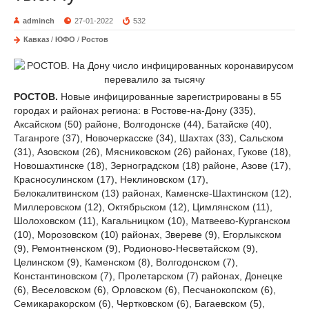
adminch
27-01-2022
532
Кавказ
/
ЮФО
/
Ростов
РОСТОВ.
Новые инфицированные зарегистрированы в 55
городах и районах региона: в Ростове-на-Дону (335),
Аксайском (50) районе, Волгодонске (44), Батайске (40),
Таганроге (37), Новочеркасске (34), Шахтах (33), Сальском
(31), Азовском (26), Мясниковском (26) районах, Гукове (18),
Новошахтинске (18), Зерноградском (18) районе, Азове (17),
Красносулинском (17), Неклиновском (17),
Белокалитвинском (13) районах, Каменске-Шахтинском (12),
Миллеровском (12), Октябрьском (12), Цимлянском (11),
Шолоховском (11), Кагальницком (10), Матвеево-Курганском
(10), Морозовском (10) районах, Звереве (9), Егорлыкском
(9), Ремонтненском (9), Родионово-Несветайском (9),
Целинском (9), Каменском (8), Волгодонском (7),
Константиновском (7), Пролетарском (7) районах, Донецке
(6), Веселовском (6), Орловском (6), Песчанокопском (6),
Семикаракорском (6), Чертковском (6), Багаевском (5),